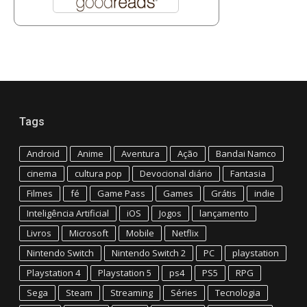
Tags
Android
Anime
Aventura
Ação
Bandai Namco
cinema
cultura pop
Devocional diário
Fantasia
Filmes
fé
Game Pass
Games
Grátis
indie
Inteligência Artificial
iOS
Jogos
lançamento
Livros
Microsoft
Mobile
Netflix
Nintendo Switch
Nintendo Switch 2
PC
playstation
Playstation 4
Playstation 5
ps4
PS5
RPG
Sega
Steam
Streaming
Séries
Tecnologia