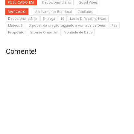
PUBLICADO EM
Devocional diário
Good Vibes
MARCADO
Alinhamento Espiritual
Confiança
Devocional diário
Entrega
fé
Leslie D. Weatherhead
Mateus 6
O poder da oração segundo a vontade de Deus
Paz
Propósito
Stomie Omartian
Vontade de Deus
Comente!