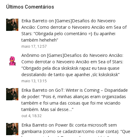
Últimos Comentários
Erika Barreto
on
[Games]Desafios do Nevoeiro
Ancião: Como derrotar o Nevoeiro Ancião em Sea of
Stars
: “
Obrigada pelo comentário =} Eu apanhei
também heheheh
”
maio 17, 12:57
Anônimo
on
[Games]Desafios do Nevoeiro Ancião:
Como derrotar o Nevoeiro Ancião em Sea of Stars
:
“
Obrigado pela dica sksksksk rapaz eu tava quase
desistalando de tanto que apanhei ,slc ksksksksk
”
maio 13, 13:15
Erika Barreto
on
GoT: Winter is Coming – Disparidade
de poder
: “
Pois é, minhas alianças eram organizadas
também e foi uma das coisas que foi me viciando
também. Mas saí desse…
”
out 4, 18:32
Erika Barreto
on
Power Bi: conta microsoft sem
gambiarra (como se cadastrar/como criar conta)
: “
Que