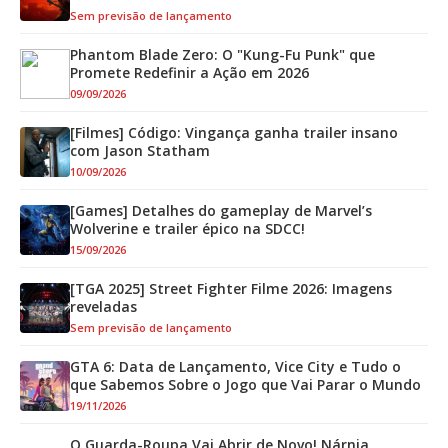
Sem previsão de lançamento
Phantom Blade Zero: O "Kung-Fu Punk" que
Promete Redefinir a Ação em 2026
09/09/2026
[Filmes] Código: Vingança ganha trailer insano
com Jason Statham
10/09/2026
[Games] Detalhes do gameplay de Marvel’s
Wolverine e trailer épico na SDCC!
15/09/2026
[TGA 2025] Street Fighter Filme 2026: Imagens
reveladas
Sem previsão de lançamento
GTA 6: Data de Lançamento, Vice City e Tudo o
que Sabemos Sobre o Jogo que Vai Parar o Mundo
19/11/2026
O Guarda-Roupa Vai Abrir de Novo! Nárnia