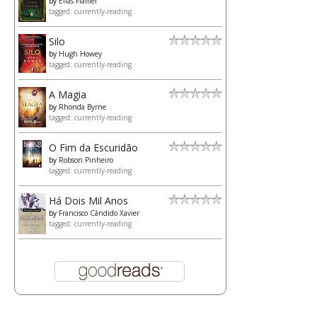
by
Elias Flamel
tagged: currently-reading
Silo
by
Hugh Howey
tagged: currently-reading
A Magia
by
Rhonda Byrne
tagged: currently-reading
O Fim da Escuridão
by
Robson Pinheiro
tagged: currently-reading
Há Dois Mil Anos
by
Francisco Cândido Xavier
tagged: currently-reading