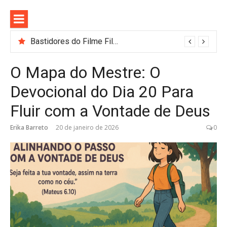
Pular
para
o
conteúdo
Bastidores do Filme Filhos de Sangue e Osso Revelam a Magia de Orïsha
O Mapa do Mestre: O
Devocional do Dia 20 Para
Fluir com a Vontade de Deus
Erika Barreto
20 de janeiro de 2026
0