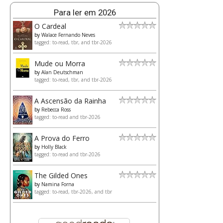
Para ler em 2026
O Cardeal
by
Walace Fernando Neves
tagged: to-read, tbr, and tbr-2026
Mude ou Morra
by
Alan Deutschman
tagged: to-read, tbr, and tbr-2026
A Ascensão da Rainha
by
Rebecca Ross
tagged: to-read and tbr-2026
A Prova do Ferro
by
Holly Black
tagged: to-read and tbr-2026
The Gilded Ones
by
Namina Forna
tagged: to-read, tbr-2026, and tbr