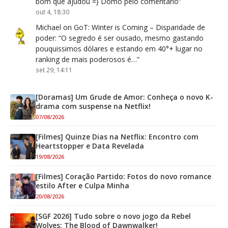
bom que ajudou =} Domo pelo comentário
”
out 4, 18:30
Michael
on
GoT: Winter is Coming – Disparidade de
poder
: “
O segredo é ser ousado, mesmo gastando
pouquissimos dólares e estando em 40°+ lugar no
ranking de mais poderosos é…
”
set 29, 14:11
[Doramas] Um Grude de Amor: Conheça o novo K-
drama com suspense na Netflix!
07/08/2026
[Filmes] Quinze Dias na Netflix: Encontro com
Heartstopper e Data Revelada
19/08/2026
[Filmes] Coração Partido: Fotos do novo romance
estilo After e Culpa Minha
20/08/2026
[SGF 2026] Tudo sobre o novo jogo da Rebel
Wolves: The Blood of Dawnwalker!