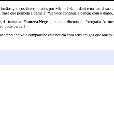
ás, irmãos gêmeos (interpretados por Michael B. Jordan) retornam à sua
 frase que permeia a trama é: “Se você continua a dançar com o diabo, u
s da franquia “
Pantera Negra
“, como a diretora de fotografia
Autum
ão pode perder!
entário abaixo e compartilhe esta notícia com seus amigos que amam u