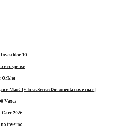
Investidor 10
o e suspense
e Orïsha
 e Mais! [Filmes/Séries/Documentários e mais]
00 Vagas
q Care 2026
V no inverno