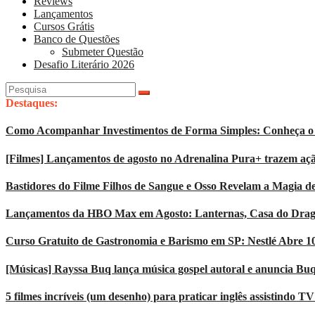
Reviews
Lançamentos
Cursos Grátis
Banco de Questões
Submeter Questão
Desafio Literário 2026
Pesquisar
por:
Destaques:
Como Acompanhar Investimentos de Forma Simples: Conheça o 
[Filmes] Lançamentos de agosto no Adrenalina Pura+ trazem açã
Bastidores do Filme Filhos de Sangue e Osso Revelam a Magia d
Lançamentos da HBO Max em Agosto: Lanternas, Casa do Dragão
Curso Gratuito de Gastronomia e Barismo em SP: Nestlé Abre 1
[Músicas] Rayssa Buq lança música gospel autoral e anuncia Bu
5 filmes incríveis (um desenho) para praticar inglês assistindo T