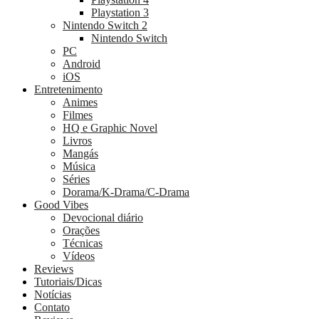
Playstation 3
Nintendo Switch 2
Nintendo Switch
PC
Android
iOS
Entretenimento
Animes
Filmes
HQ e Graphic Novel
Livros
Mangás
Música
Séries
Dorama/K-Drama/C-Drama
Good Vibes
Devocional diário
Orações
Técnicas
Vídeos
Reviews
Tutoriais/Dicas
Notícias
Contato