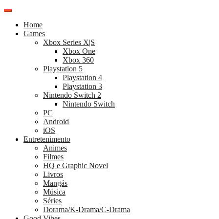
Pular
para
Home
o
Games
conteúdo
Xbox Series X|S
Xbox One
Xbox 360
Playstation 5
Playstation 4
Playstation 3
Nintendo Switch 2
Nintendo Switch
PC
Android
iOS
Entretenimento
Animes
Filmes
HQ e Graphic Novel
Livros
Mangás
Música
Séries
Dorama/K-Drama/C-Drama
Good Vibes