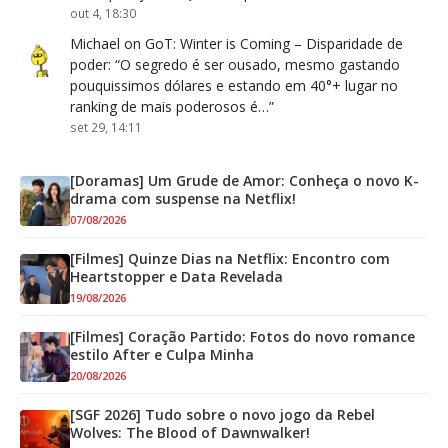
out 4, 18:30
Michael
on
GoT: Winter is Coming – Disparidade de
poder
: “
O segredo é ser ousado, mesmo gastando
pouquissimos dólares e estando em 40°+ lugar no
ranking de mais poderosos é…
”
set 29, 14:11
[Doramas] Um Grude de Amor: Conheça o novo K-
drama com suspense na Netflix!
07/08/2026
[Filmes] Quinze Dias na Netflix: Encontro com
Heartstopper e Data Revelada
19/08/2026
[Filmes] Coração Partido: Fotos do novo romance
estilo After e Culpa Minha
20/08/2026
[SGF 2026] Tudo sobre o novo jogo da Rebel
Wolves: The Blood of Dawnwalker!