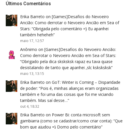
Últimos Comentários
Erika Barreto
on
[Games]Desafios do Nevoeiro
Ancião: Como derrotar o Nevoeiro Ancião em Sea of
Stars
: “
Obrigada pelo comentário =} Eu apanhei
também heheheh
”
maio 17, 12:57
Anônimo
on
[Games]Desafios do Nevoeiro Ancião:
Como derrotar o Nevoeiro Ancião em Sea of Stars
:
“
Obrigado pela dica sksksksk rapaz eu tava quase
desistalando de tanto que apanhei ,slc ksksksksk
”
maio 13, 13:15
Erika Barreto
on
GoT: Winter is Coming – Disparidade
de poder
: “
Pois é, minhas alianças eram organizadas
também e foi uma das coisas que foi me viciando
também. Mas saí desse…
”
out 4, 18:32
Erika Barreto
on
Power Bi: conta microsoft sem
gambiarra (como se cadastrar/como criar conta)
: “
Que
bom que ajudou =} Domo pelo comentário
”