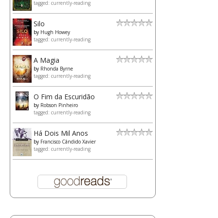
tagged: currently-reading
Silo
by
Hugh Howey
tagged: currently-reading
A Magia
by
Rhonda Byrne
tagged: currently-reading
O Fim da Escuridão
by
Robson Pinheiro
tagged: currently-reading
Há Dois Mil Anos
by
Francisco Cândido Xavier
tagged: currently-reading