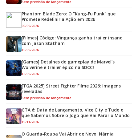
Sem previsão de lançamento
Phantom Blade Zero: O "Kung-Fu Punk" que
Promete Redefinir a Ação em 2026
09/09/2026
[Filmes] Código: Vingança ganha trailer insano
com Jason Statham
10/09/2026
[Games] Detalhes do gameplay de Marvel’s
Wolverine e trailer épico na SDCC!
15/09/2026
[TGA 2025] Street Fighter Filme 2026: Imagens
reveladas
Sem previsão de lançamento
GTA 6: Data de Lançamento, Vice City e Tudo o
que Sabemos Sobre o Jogo que Vai Parar o Mundo
19/11/2026
O Guarda-Roupa Vai Abrir de Novo! Nárnia