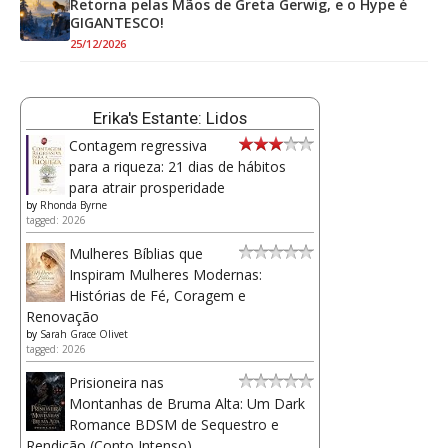
Retorna pelas Mãos de Greta Gerwig, e o Hype é
GIGANTESCO!
25/12/2026
Erika's Estante: Lidos
Contagem regressiva
para a riqueza: 21 dias de hábitos
para atrair prosperidade
by
Rhonda Byrne
tagged: 2026
Mulheres Bíblias que
Inspiram Mulheres Modernas:
Histórias de Fé, Coragem e
Renovação
by
Sarah Grace Olivet
tagged: 2026
Prisioneira nas
Montanhas de Bruma Alta: Um Dark
Romance BDSM de Sequestro e
Rendição (Conto Intenso)