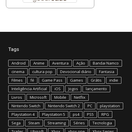
Tags
Android
Anime
Aventura
Ação
Bandai Namco
cinema
cultura pop
Devocional diário
Fantasia
Filmes
fé
Game Pass
Games
Grátis
indie
Inteligência Artificial
iOS
Jogos
lançamento
Livros
Microsoft
Mobile
Netflix
Nintendo Switch
Nintendo Switch 2
PC
playstation
Playstation 4
Playstation 5
ps4
PS5
RPG
Sega
Steam
Streaming
Séries
Tecnologia
Trailer
Ubisoft
Xbox
xbox one
Xbox Series