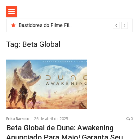
Pular
para
o
conteúdo
Bastidores do Filme Filhos de Sangue e Osso Revelam a Magia de Orïsha
Tag:
Beta Global
Erika Barreto
26 de abril de 2025
0
Beta Global de Dune: Awakening
Anunciado Para Maio! Garanta Seu