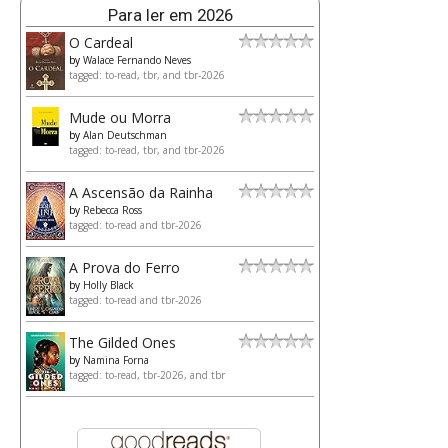
Para ler em 2026
O Cardeal
by
Walace Fernando Neves
tagged: to-read, tbr, and tbr-2026
Mude ou Morra
by
Alan Deutschman
tagged: to-read, tbr, and tbr-2026
A Ascensão da Rainha
by
Rebecca Ross
tagged: to-read and tbr-2026
A Prova do Ferro
by
Holly Black
tagged: to-read and tbr-2026
The Gilded Ones
by
Namina Forna
tagged: to-read, tbr-2026, and tbr