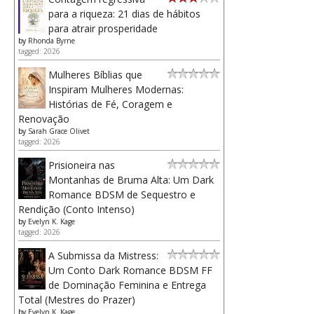
para a riqueza: 21 dias de hábitos
para atrair prosperidade
by
Rhonda Byrne
tagged: 2026
Mulheres Bíblias que
Inspiram Mulheres Modernas:
Histórias de Fé, Coragem e
Renovação
by
Sarah Grace Olivet
tagged: 2026
Prisioneira nas
Montanhas de Bruma Alta: Um Dark
Romance BDSM de Sequestro e
Rendição (Conto Intenso)
by
Evelyn K. Kage
tagged: 2026
A Submissa da Mistress:
Um Conto Dark Romance BDSM FF
de Dominação Feminina e Entrega
Total (Mestres do Prazer)
by
Evelyn K. Kage