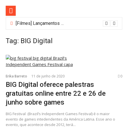
Pular
para
o
conteúdo
[Filmes] Lançamentos de agosto no Adrenalina Pura+ trazem ação e suspense
Tag:
BIG Digital
Erika Barreto
11 de junho de 2020
0
BIG Digital oferece palestras
gratuitas online entre 22 e 26 de
junho sobre games
BIG Festival (Brazil’s Independent Games Festival) é o maior
evento de games intedendentes da América Latina. Esse ano o
evento, que acontece desde 2012, terá...