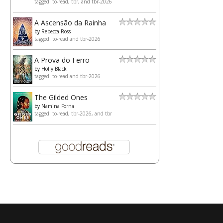
tagged: to-read, tbr, and tbr-2026
A Ascensão da Rainha
by
Rebecca Ross
tagged: to-read and tbr-2026
A Prova do Ferro
by
Holly Black
tagged: to-read and tbr-2026
The Gilded Ones
by
Namina Forna
tagged: to-read, tbr-2026, and tbr