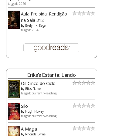
tagged: 2026
Aula Proibida: Rendição
na Sala 312
by
Evelyn K. Kage
tagged: 2026
Erika's Estante: Lendo
Os Cinco do Ciclo
by
Elias Flamel
tagged: currently-reading
Silo
by
Hugh Howey
tagged: currently-reading
A Magia
by
Rhonda Byrne