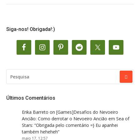
Siga-nos! Obrigada!:)
PESQUISAR
POR:
Últimos Comentários
Erika Barreto
on
[Games]Desafios do Nevoeiro
Ancião: Como derrotar o Nevoeiro Ancião em Sea of
Stars
: “
Obrigada pelo comentário =} Eu apanhei
também heheheh
”
maio 17, 12:57