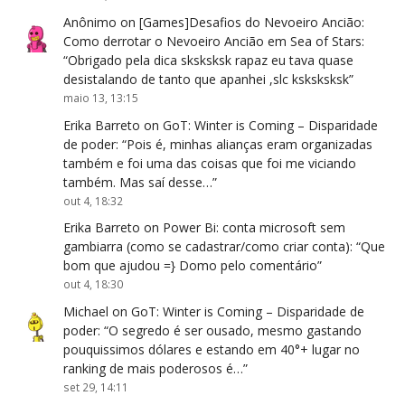
Anônimo
on
[Games]Desafios do Nevoeiro Ancião:
Como derrotar o Nevoeiro Ancião em Sea of Stars
:
“
Obrigado pela dica sksksksk rapaz eu tava quase
desistalando de tanto que apanhei ,slc ksksksksk
”
maio 13, 13:15
Erika Barreto
on
GoT: Winter is Coming – Disparidade
de poder
: “
Pois é, minhas alianças eram organizadas
também e foi uma das coisas que foi me viciando
também. Mas saí desse…
”
out 4, 18:32
Erika Barreto
on
Power Bi: conta microsoft sem
gambiarra (como se cadastrar/como criar conta)
: “
Que
bom que ajudou =} Domo pelo comentário
”
out 4, 18:30
Michael
on
GoT: Winter is Coming – Disparidade de
poder
: “
O segredo é ser ousado, mesmo gastando
pouquissimos dólares e estando em 40°+ lugar no
ranking de mais poderosos é…
”
set 29, 14:11