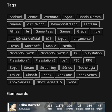
Tags
Android
Anime
Aventura
Ação
Bandai Namco
cinema
cultura pop
Devocional diário
Fantasia
Filmes
fé
Game Pass
Games
Grátis
indie
Inteligência Artificial
iOS
Jogos
lançamento
Livros
Microsoft
Mobile
Netflix
Nintendo Switch
Nintendo Switch 2
PC
playstation
Playstation 4
Playstation 5
ps4
PS5
RPG
Sega
Steam
Streaming
Séries
Tecnologia
Trailer
Ubisoft
Xbox
xbox one
Xbox Series
Xbox Series X
Xbox Series X|S
xone
Gamecards