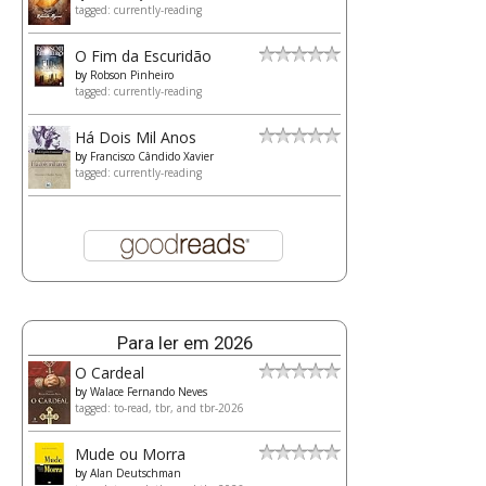
tagged: currently-reading
O Fim da Escuridão
by
Robson Pinheiro
tagged: currently-reading
Há Dois Mil Anos
by
Francisco Cândido Xavier
tagged: currently-reading
Para ler em 2026
O Cardeal
by
Walace Fernando Neves
tagged: to-read, tbr, and tbr-2026
Mude ou Morra
by
Alan Deutschman