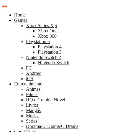
Pular
para
Home
o
Games
conteúdo
Xbox Series X|S
Xbox One
Xbox 360
Playstation 5
Playstation 4
Playstation 3
Nintendo Switch 2
Nintendo Switch
PC
Android
iOS
Entretenimento
Animes
Filmes
HQ e Graphic Novel
Livros
Mangás
Música
Séries
Dorama/K-Drama/C-Drama
Good Vibes