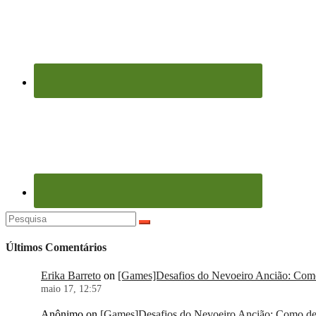
Pesquisar
por:
Últimos Comentários
Erika Barreto
on
[Games]Desafios do Nevoeiro Ancião: Como 
maio 17, 12:57
Anônimo
on
[Games]Desafios do Nevoeiro Ancião: Como der