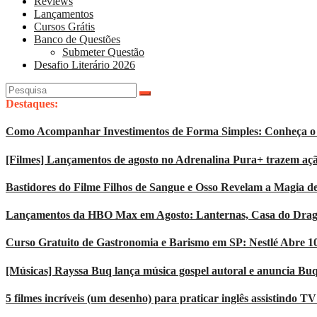
Reviews
Lançamentos
Cursos Grátis
Banco de Questões
Submeter Questão
Desafio Literário 2026
Pesquisar
por:
Destaques:
Como Acompanhar Investimentos de Forma Simples: Conheça o 
[Filmes] Lançamentos de agosto no Adrenalina Pura+ trazem açã
Bastidores do Filme Filhos de Sangue e Osso Revelam a Magia d
Lançamentos da HBO Max em Agosto: Lanternas, Casa do Dragão
Curso Gratuito de Gastronomia e Barismo em SP: Nestlé Abre 1
[Músicas] Rayssa Buq lança música gospel autoral e anuncia Bu
5 filmes incríveis (um desenho) para praticar inglês assistindo T