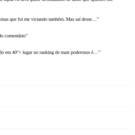
coisas que foi me viciando também. Mas saí desse…
”
o comentário
”
ndo em 40°+ lugar no ranking de mais poderosos é…
”