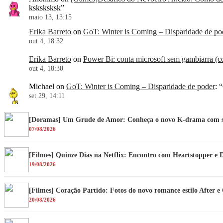
ksksksksk
”
maio 13, 13:15
Erika Barreto
on
GoT: Winter is Coming – Disparidade de po
out 4, 18:32
Erika Barreto
on
Power Bi: conta microsoft sem gambiarra (co
out 4, 18:30
Michael
on
GoT: Winter is Coming – Disparidade de poder
: “
set 29, 14:11
[Doramas] Um Grude de Amor: Conheça o novo K-drama com su
07/08/2026
[Filmes] Quinze Dias na Netflix: Encontro com Heartstopper e 
19/08/2026
[Filmes] Coração Partido: Fotos do novo romance estilo After 
20/08/2026