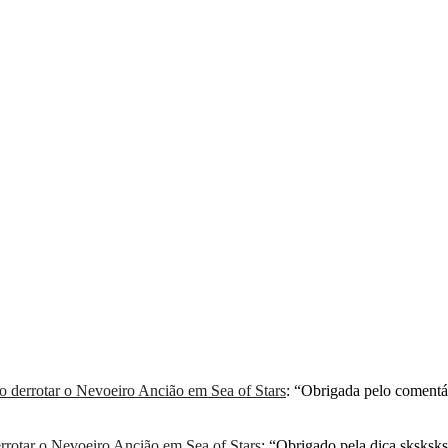
derrotar o Nevoeiro Ancião em Sea of Stars
: “
Obrigada pelo comentá
rotar o Nevoeiro Ancião em Sea of Stars
: “
Obrigado pela dica sksksksk