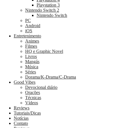
Playstation 3
Nintendo Switch 2
Nintendo Switch
PC
Android
iOS
Entretenimento
Animes
Filmes
HQ e Graphic Novel
Livros
Mangás
Música
Séries
Dorama/K-Drama/C-Drama
Good Vibes
Devocional diário
Orações
Técnicas
Vídeos
Reviews
Tutoriais/Dicas
Notícias
Contato