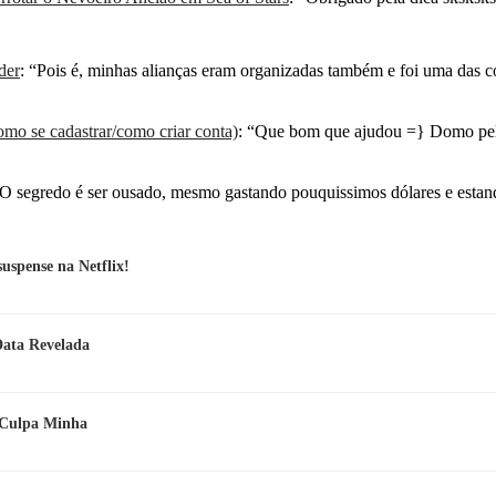
der
: “
Pois é, minhas alianças eram organizadas também e foi uma das 
mo se cadastrar/como criar conta)
: “
Que bom que ajudou =} Domo pel
O segredo é ser ousado, mesmo gastando pouquissimos dólares e esta
spense na Netflix!
Data Revelada
e Culpa Minha