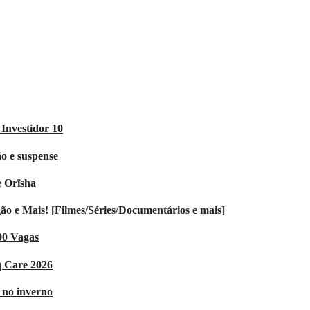
Investidor 10
o e suspense
e Orïsha
 e Mais! [Filmes/Séries/Documentários e mais]
00 Vagas
q Care 2026
V no inverno