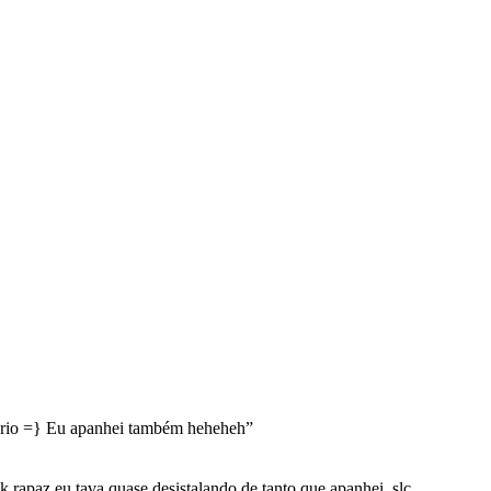
rio =} Eu apanhei também heheheh
”
 rapaz eu tava quase desistalando de tanto que apanhei ,slc