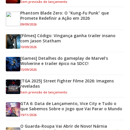
Sem previsão de lançamento
Phantom Blade Zero: O "Kung-Fu Punk" que
Promete Redefinir a Ação em 2026
09/09/2026
[Filmes] Código: Vingança ganha trailer insano
com Jason Statham
10/09/2026
[Games] Detalhes do gameplay de Marvel’s
Wolverine e trailer épico na SDCC!
15/09/2026
[TGA 2025] Street Fighter Filme 2026: Imagens
reveladas
Sem previsão de lançamento
GTA 6: Data de Lançamento, Vice City e Tudo o
que Sabemos Sobre o Jogo que Vai Parar o Mundo
19/11/2026
O Guarda-Roupa Vai Abrir de Novo! Nárnia