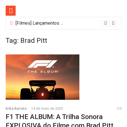
Pular
para
o
conteúdo
[Filmes] Lançamentos de agosto no Adrenalina Pura+ trazem ação e suspense
Tag:
Brad Pitt
Erika Barreto
14 de maio de 2025
0
F1 THE ALBUM: A Trilha Sonora
EXPLOSIVA do Filme com Brad Pitt