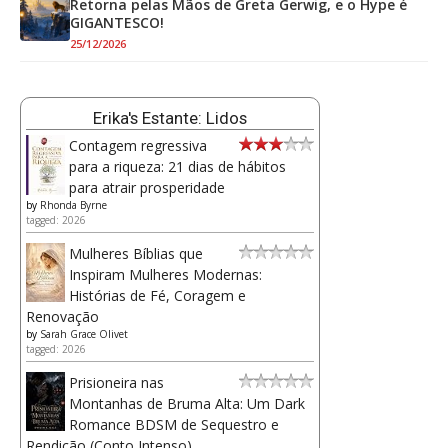
Retorna pelas Mãos de Greta Gerwig, e o Hype é
GIGANTESCO!
25/12/2026
Erika's Estante: Lidos
Contagem regressiva
para a riqueza: 21 dias de hábitos
para atrair prosperidade
by
Rhonda Byrne
tagged: 2026
Mulheres Bíblias que
Inspiram Mulheres Modernas:
Histórias de Fé, Coragem e
Renovação
by
Sarah Grace Olivet
tagged: 2026
Prisioneira nas
Montanhas de Bruma Alta: Um Dark
Romance BDSM de Sequestro e
Rendição (Conto Intenso)