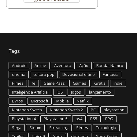
Tags
Android
Anime
Aventura
Ação
Bandai Namco
cinema
cultura pop
Devocional diário
Fantasia
Filmes
fé
Game Pass
Games
Grátis
indie
Inteligência Artificial
iOS
Jogos
lançamento
Livros
Microsoft
Mobile
Netflix
Nintendo Switch
Nintendo Switch 2
PC
playstation
Playstation 4
Playstation 5
ps4
PS5
RPG
Sega
Steam
Streaming
Séries
Tecnologia
Trailer
Ubisoft
Xbox
xbox one
Xbox Series