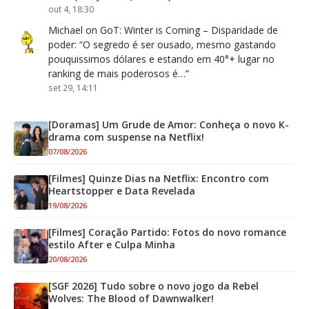
out 4, 18:30
Michael
on
GoT: Winter is Coming – Disparidade de
poder
: “
O segredo é ser ousado, mesmo gastando
pouquissimos dólares e estando em 40°+ lugar no
ranking de mais poderosos é…
”
set 29, 14:11
[Doramas] Um Grude de Amor: Conheça o novo K-
drama com suspense na Netflix!
07/08/2026
[Filmes] Quinze Dias na Netflix: Encontro com
Heartstopper e Data Revelada
19/08/2026
[Filmes] Coração Partido: Fotos do novo romance
estilo After e Culpa Minha
20/08/2026
[SGF 2026] Tudo sobre o novo jogo da Rebel
Wolves: The Blood of Dawnwalker!