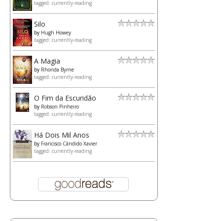
tagged: currently-reading
Silo
by
Hugh Howey
tagged: currently-reading
A Magia
by
Rhonda Byrne
tagged: currently-reading
O Fim da Escuridão
by
Robson Pinheiro
tagged: currently-reading
Há Dois Mil Anos
by
Francisco Cândido Xavier
tagged: currently-reading