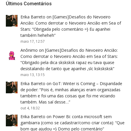
Últimos Comentários
Erika Barreto
on
[Games]Desafios do Nevoeiro
Ancião: Como derrotar o Nevoeiro Ancião em Sea of
Stars
: “
Obrigada pelo comentário =} Eu apanhei
também heheheh
”
maio 17, 12:57
Anônimo
on
[Games]Desafios do Nevoeiro Ancião:
Como derrotar o Nevoeiro Ancião em Sea of Stars
:
“
Obrigado pela dica sksksksk rapaz eu tava quase
desistalando de tanto que apanhei ,slc ksksksksk
”
maio 13, 13:15
Erika Barreto
on
GoT: Winter is Coming – Disparidade
de poder
: “
Pois é, minhas alianças eram organizadas
também e foi uma das coisas que foi me viciando
também. Mas saí desse…
”
out 4, 18:32
Erika Barreto
on
Power Bi: conta microsoft sem
gambiarra (como se cadastrar/como criar conta)
: “
Que
bom que ajudou =} Domo pelo comentário
”