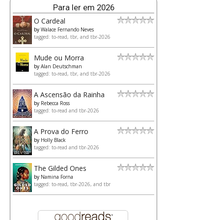
Para ler em 2026
O Cardeal
by
Walace Fernando Neves
tagged: to-read, tbr, and tbr-2026
Mude ou Morra
by
Alan Deutschman
tagged: to-read, tbr, and tbr-2026
A Ascensão da Rainha
by
Rebecca Ross
tagged: to-read and tbr-2026
A Prova do Ferro
by
Holly Black
tagged: to-read and tbr-2026
The Gilded Ones
by
Namina Forna
tagged: to-read, tbr-2026, and tbr