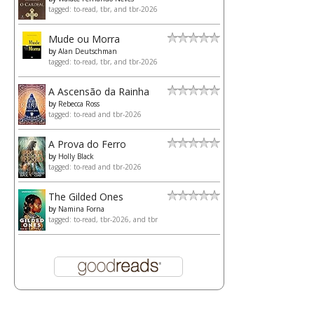
tagged: to-read, tbr, and tbr-2026
Mude ou Morra
by
Alan Deutschman
tagged: to-read, tbr, and tbr-2026
A Ascensão da Rainha
by
Rebecca Ross
tagged: to-read and tbr-2026
A Prova do Ferro
by
Holly Black
tagged: to-read and tbr-2026
The Gilded Ones
by
Namina Forna
tagged: to-read, tbr-2026, and tbr