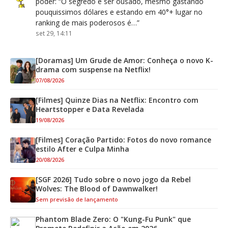
poder
: “
O segredo é ser ousado, mesmo gastando
pouquissimos dólares e estando em 40°+ lugar no
ranking de mais poderosos é…
”
set 29, 14:11
[Doramas] Um Grude de Amor: Conheça o novo K-
drama com suspense na Netflix!
07/08/2026
[Filmes] Quinze Dias na Netflix: Encontro com
Heartstopper e Data Revelada
19/08/2026
[Filmes] Coração Partido: Fotos do novo romance
estilo After e Culpa Minha
20/08/2026
[SGF 2026] Tudo sobre o novo jogo da Rebel
Wolves: The Blood of Dawnwalker!
Sem previsão de lançamento
Phantom Blade Zero: O "Kung-Fu Punk" que