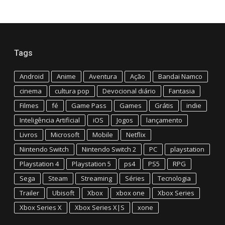
Tags
Android
Anime
Aventura
Ação
Bandai Namco
cinema
cultura pop
Devocional diário
Fantasia
Filmes
fé
Game Pass
Games
Grátis
indie
Inteligência Artificial
iOS
Jogos
lançamento
Livros
Microsoft
Mobile
Netflix
Nintendo Switch
Nintendo Switch 2
PC
playstation
Playstation 4
Playstation 5
ps4
PS5
RPG
Sega
Steam
Streaming
Séries
Tecnologia
Trailer
Ubisoft
Xbox
xbox one
Xbox Series
Xbox Series X
Xbox Series X|S
xone