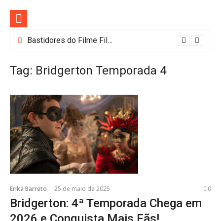
Pular
para
o
conteúdo
Lançamentos da HBO Max em Agosto: Lanternas, Casa do Dragão e Mais! [Filmes/Séries/Documentários e mais]
Bastidores do Filme Filhos de Sangue e Osso Revelam a Magia de Orïsha
Tag:
Bridgerton Temporada 4
Erika Barreto
25 de maio de 2025
0
Bridgerton: 4ª Temporada Chega em
2026 e Conquista Mais Fãs!