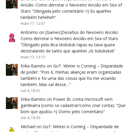
Ancião: Como derrotar o Nevoeiro Ancião em Sea of
Stars
: “
Obrigada pelo comentário =} Eu apanhei
também heheheh
”
maio 17, 12:57
Anônimo
on
[Games]Desafios do Nevoeiro Ancião:
Como derrotar o Nevoeiro Ancião em Sea of Stars
:
“
Obrigado pela dica sksksksk rapaz eu tava quase
desistalando de tanto que apanhei ,slc ksksksksk
”
maio 13, 13:15
Erika Barreto
on
GoT: Winter is Coming – Disparidade
de poder
: “
Pois é, minhas alianças eram organizadas
também e foi uma das coisas que foi me viciando
também. Mas saí desse…
”
out 4, 18:32
Erika Barreto
on
Power Bi: conta microsoft sem
gambiarra (como se cadastrar/como criar conta)
: “
Que
bom que ajudou =} Domo pelo comentário
”
out 4, 18:30
Michael
on
GoT: Winter is Coming – Disparidade de