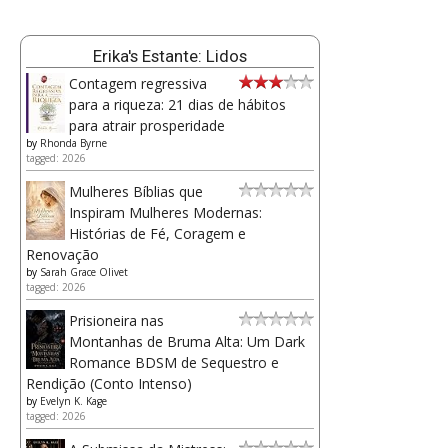
Erika's Estante: Lidos
Contagem regressiva
para a riqueza: 21 dias de hábitos
para atrair prosperidade
by
Rhonda Byrne
tagged: 2026
Mulheres Bíblias que
Inspiram Mulheres Modernas:
Histórias de Fé, Coragem e
Renovação
by
Sarah Grace Olivet
tagged: 2026
Prisioneira nas
Montanhas de Bruma Alta: Um Dark
Romance BDSM de Sequestro e
Rendição (Conto Intenso)
by
Evelyn K. Kage
tagged: 2026