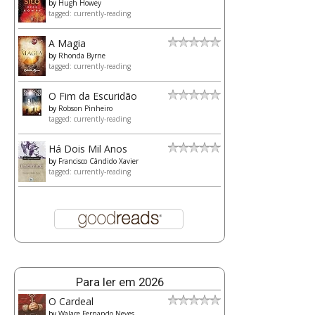
by
Hugh Howey
tagged: currently-reading
A Magia
by
Rhonda Byrne
tagged: currently-reading
O Fim da Escuridão
by
Robson Pinheiro
tagged: currently-reading
Há Dois Mil Anos
by
Francisco Cândido Xavier
tagged: currently-reading
Para ler em 2026
O Cardeal
by
Walace Fernando Neves