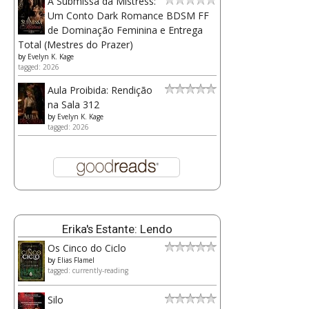
A Submissa da Mistress:
Um Conto Dark Romance BDSM FF
de Dominação Feminina e Entrega
Total (Mestres do Prazer)
by
Evelyn K. Kage
tagged: 2026
Aula Proibida: Rendição
na Sala 312
by
Evelyn K. Kage
tagged: 2026
Erika's Estante: Lendo
Os Cinco do Ciclo
by
Elias Flamel
tagged: currently-reading
Silo