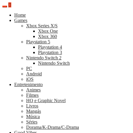
Pular
para
Home
o
Games
conteúdo
Xbox Series X|S
Xbox One
Xbox 360
Playstation 5
Playstation 4
Playstation 3
Nintendo Switch 2
Nintendo Switch
PC
Android
iOS
Entretenimento
Animes
Filmes
HQ e Graphic Novel
Livros
Mangás
Música
Séries
Dorama/K-Drama/C-Drama
Good Vibes