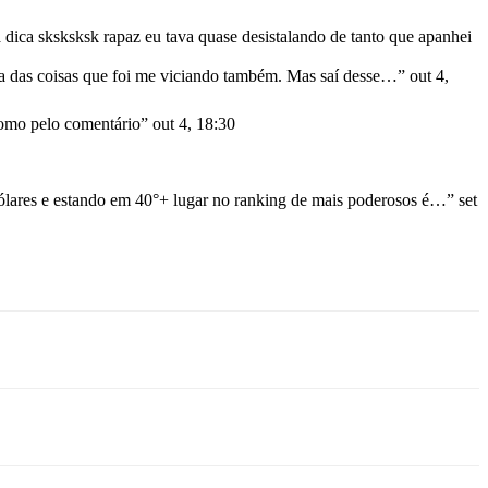
 dica sksksksk rapaz eu tava quase desistalando de tanto que apanhei
ma das coisas que foi me viciando também. Mas saí desse…
”
out 4,
mo pelo comentário
”
out 4, 18:30
lares e estando em 40°+ lugar no ranking de mais poderosos é…
”
set