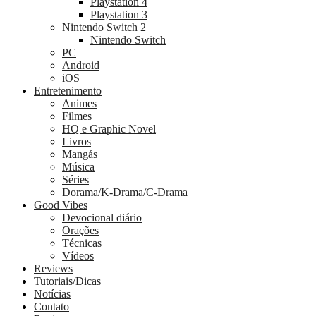
Playstation 4
Playstation 3
Nintendo Switch 2
Nintendo Switch
PC
Android
iOS
Entretenimento
Animes
Filmes
HQ e Graphic Novel
Livros
Mangás
Música
Séries
Dorama/K-Drama/C-Drama
Good Vibes
Devocional diário
Orações
Técnicas
Vídeos
Reviews
Tutoriais/Dicas
Notícias
Contato