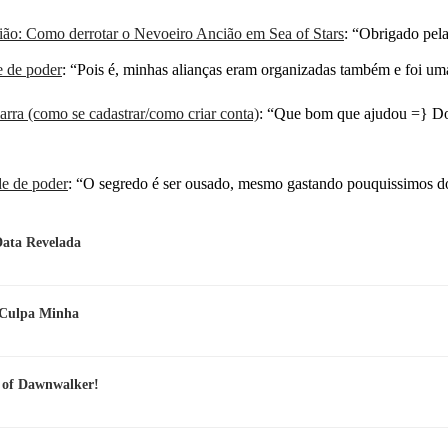
ão: Como derrotar o Nevoeiro Ancião em Sea of Stars
: “
Obrigado pela
e de poder
: “
Pois é, minhas alianças eram organizadas também e foi u
rra (como se cadastrar/como criar conta)
: “
Que bom que ajudou =} Do
de de poder
: “
O segredo é ser ousado, mesmo gastando pouquissimos dó
Data Revelada
e Culpa Minha
d of Dawnwalker!