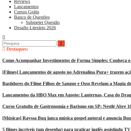
Reviews
Lançamentos
Cursos Grátis
Banco de Questões
Submeter Questão
Desafio Literário 2026
Pesquisar
por:
Destaques:
Como Acompanhar Investimentos de Forma Simples: Conheça o 
[Filmes] Lançamentos de agosto no Adrenalina Pura+ trazem açã
Bastidores do Filme Filhos de Sangue e Osso Revelam a Magia d
Lançamentos da HBO Max em Agosto: Lanternas, Casa do Dragão
Curso Gratuito de Gastronomia e Barismo em SP: Nestlé Abre 1
[Músicas] Rayssa Buq lança música gospel autoral e anuncia Bu
5 filmes incríveis (um desenho) para praticar inglês assistindo T