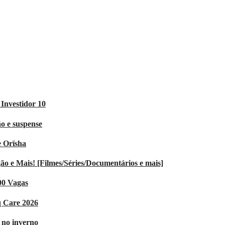
Investidor 10
o e suspense
e Orïsha
 e Mais! [Filmes/Séries/Documentários e mais]
00 Vagas
q Care 2026
V no inverno