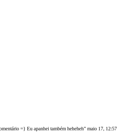
comentário =} Eu apanhei também heheheh
”
maio 17, 12:57