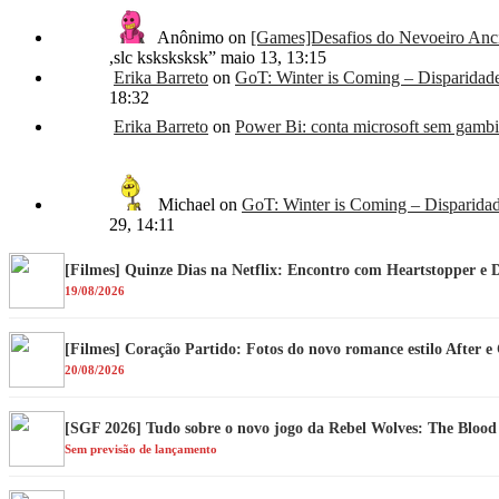
Anônimo
on
[Games]Desafios do Nevoeiro Anci
,slc ksksksksk
”
maio 13, 13:15
Erika Barreto
on
GoT: Winter is Coming – Disparidad
18:32
Erika Barreto
on
Power Bi: conta microsoft sem gambia
Michael
on
GoT: Winter is Coming – Disparida
29, 14:11
[Filmes] Quinze Dias na Netflix: Encontro com Heartstopper e 
19/08/2026
[Filmes] Coração Partido: Fotos do novo romance estilo After 
20/08/2026
[SGF 2026] Tudo sobre o novo jogo da Rebel Wolves: The Bloo
Sem previsão de lançamento