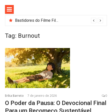
Pular
para
o
conteúdo
Bastidores do Filme Filhos de Sangue e Osso Revelam a Magia de Orïsha
Tag:
Burnout
Erika Barreto
7 de janeiro de 2026
0
O Poder da Pausa: O Devocional Final
Para um Recomeço Sustentável