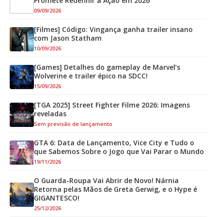
Promete Redefinir a Ação em 2026
09/09/2026
[Filmes] Código: Vingança ganha trailer insano
com Jason Statham
10/09/2026
[Games] Detalhes do gameplay de Marvel’s
Wolverine e trailer épico na SDCC!
15/09/2026
[TGA 2025] Street Fighter Filme 2026: Imagens
reveladas
Sem previsão de lançamento
GTA 6: Data de Lançamento, Vice City e Tudo o
que Sabemos Sobre o Jogo que Vai Parar o Mundo
19/11/2026
O Guarda-Roupa Vai Abrir de Novo! Nárnia
Retorna pelas Mãos de Greta Gerwig, e o Hype é
GIGANTESCO!
25/12/2026