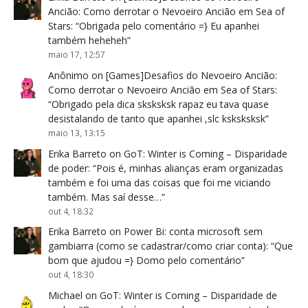
Ancião: Como derrotar o Nevoeiro Ancião em Sea of
Stars
: “
Obrigada pelo comentário =} Eu apanhei
também heheheh
”
maio 17, 12:57
Anônimo
on
[Games]Desafios do Nevoeiro Ancião:
Como derrotar o Nevoeiro Ancião em Sea of Stars
:
“
Obrigado pela dica sksksksk rapaz eu tava quase
desistalando de tanto que apanhei ,slc ksksksksk
”
maio 13, 13:15
Erika Barreto
on
GoT: Winter is Coming – Disparidade
de poder
: “
Pois é, minhas alianças eram organizadas
também e foi uma das coisas que foi me viciando
também. Mas saí desse…
”
out 4, 18:32
Erika Barreto
on
Power Bi: conta microsoft sem
gambiarra (como se cadastrar/como criar conta)
: “
Que
bom que ajudou =} Domo pelo comentário
”
out 4, 18:30
Michael
on
GoT: Winter is Coming – Disparidade de