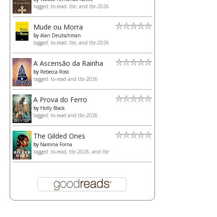
tagged: to-read, tbr, and tbr-2026
Mude ou Morra
by
Alan Deutschman
tagged: to-read, tbr, and tbr-2026
A Ascensão da Rainha
by
Rebecca Ross
tagged: to-read and tbr-2026
A Prova do Ferro
by
Holly Black
tagged: to-read and tbr-2026
The Gilded Ones
by
Namina Forna
tagged: to-read, tbr-2026, and tbr