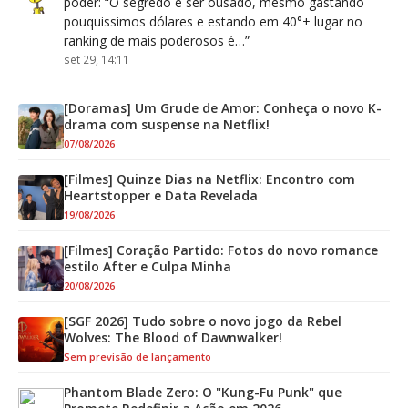
poder
: “
O segredo é ser ousado, mesmo gastando
pouquissimos dólares e estando em 40°+ lugar no
ranking de mais poderosos é…
”
set 29, 14:11
[Doramas] Um Grude de Amor: Conheça o novo K-
drama com suspense na Netflix!
07/08/2026
[Filmes] Quinze Dias na Netflix: Encontro com
Heartstopper e Data Revelada
19/08/2026
[Filmes] Coração Partido: Fotos do novo romance
estilo After e Culpa Minha
20/08/2026
[SGF 2026] Tudo sobre o novo jogo da Rebel
Wolves: The Blood of Dawnwalker!
Sem previsão de lançamento
Phantom Blade Zero: O "Kung-Fu Punk" que