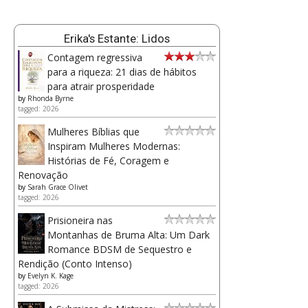
Erika's Estante: Lidos
Contagem regressiva
para a riqueza: 21 dias de hábitos
para atrair prosperidade
by
Rhonda Byrne
tagged: 2026
Mulheres Bíblias que
Inspiram Mulheres Modernas:
Histórias de Fé, Coragem e
Renovação
by
Sarah Grace Olivet
tagged: 2026
Prisioneira nas
Montanhas de Bruma Alta: Um Dark
Romance BDSM de Sequestro e
Rendição (Conto Intenso)
by
Evelyn K. Kage
tagged: 2026