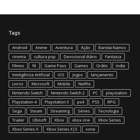
Tags
Android
Anime
Aventura
Ação
Bandai Namco
cinema
cultura pop
Devocional diário
Fantasia
Filmes
fé
Game Pass
Games
Grátis
indie
Inteligência Artificial
iOS
Jogos
lançamento
Livros
Microsoft
Mobile
Netflix
Nintendo Switch
Nintendo Switch 2
PC
playstation
Playstation 4
Playstation 5
ps4
PS5
RPG
Sega
Steam
Streaming
Séries
Tecnologia
Trailer
Ubisoft
Xbox
xbox one
Xbox Series
Xbox Series X
Xbox Series X|S
xone