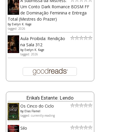
A Submissa da Mistress:
Um Conto Dark Romance BDSM FF
de Dominação Feminina e Entrega
Total (Mestres do Prazer)
by
Evelyn K. Kage
tagged: 2026
Aula Proibida: Rendição
na Sala 312
by
Evelyn K. Kage
tagged: 2026
Erika's Estante: Lendo
Os Cinco do Ciclo
by
Elias Flamel
tagged: currently-reading
Silo