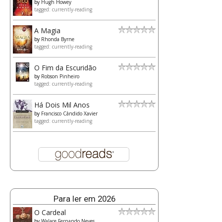
by
Hugh Howey
tagged: currently-reading
A Magia
by
Rhonda Byrne
tagged: currently-reading
O Fim da Escuridão
by
Robson Pinheiro
tagged: currently-reading
Há Dois Mil Anos
by
Francisco Cândido Xavier
tagged: currently-reading
Para ler em 2026
O Cardeal
by
Walace Fernando Neves