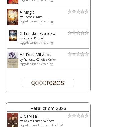
tagged: currently-reading
A Magia
by
Rhonda Byrne
tagged: currently-reading
O Fim da Escuridão
by
Robson Pinheiro
tagged: currently-reading
Há Dois Mil Anos
by
Francisco Cândido Xavier
tagged: currently-reading
Para ler em 2026
O Cardeal
by
Walace Fernando Neves
tagged: to-read, tbr, and tbr-2026