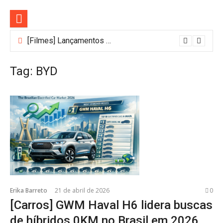
Pular
para
o
conteúdo
[Filmes] Lançamentos de agosto no Adrenalina Pura+ trazem ação e suspense
Tag:
BYD
Erika Barreto
21 de abril de 2026
0
[Carros] GWM Haval H6 lidera buscas
de híbridos 0KM no Brasil em 2026