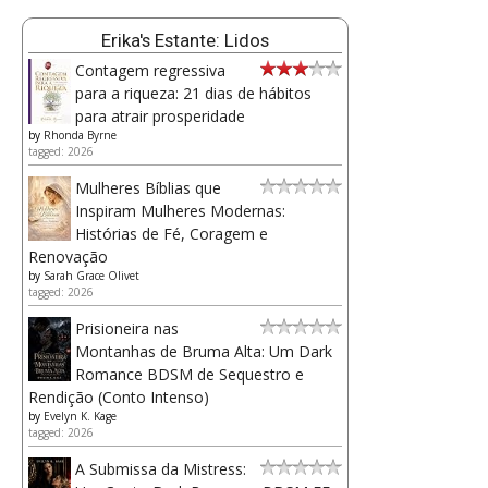
Erika's Estante: Lidos
Contagem regressiva
para a riqueza: 21 dias de hábitos
para atrair prosperidade
by
Rhonda Byrne
tagged: 2026
Mulheres Bíblias que
Inspiram Mulheres Modernas:
Histórias de Fé, Coragem e
Renovação
by
Sarah Grace Olivet
tagged: 2026
Prisioneira nas
Montanhas de Bruma Alta: Um Dark
Romance BDSM de Sequestro e
Rendição (Conto Intenso)
by
Evelyn K. Kage
tagged: 2026
A Submissa da Mistress: