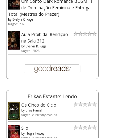
Um Conto Dark Romance BDSM FF
de Dominação Feminina e Entrega
Total (Mestres do Prazer)
by
Evelyn K. Kage
tagged: 2026
Aula Proibida: Rendição
na Sala 312
by
Evelyn K. Kage
tagged: 2026
Erika's Estante: Lendo
Os Cinco do Ciclo
by
Elias Flamel
tagged: currently-reading
Silo
by
Hugh Howey