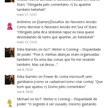
Stars
: “
Obrigada pelo comentário =} Eu apanhei
também heheheh
”
maio 17, 12:57
Anônimo
on
[Games]Desafios do Nevoeiro Ancião:
Como derrotar o Nevoeiro Ancião em Sea of Stars
:
“
Obrigado pela dica sksksksk rapaz eu tava quase
desistalando de tanto que apanhei ,slc ksksksksk
”
maio 13, 13:15
Erika Barreto
on
GoT: Winter is Coming – Disparidade
de poder
: “
Pois é, minhas alianças eram organizadas
também e foi uma das coisas que foi me viciando
também. Mas saí desse…
”
out 4, 18:32
Erika Barreto
on
Power Bi: conta microsoft sem
gambiarra (como se cadastrar/como criar conta)
: “
Que
bom que ajudou =} Domo pelo comentário
”
out 4, 18:30
Michael
on
GoT: Winter is Coming – Disparidade de
poder
: “
O segredo é ser ousado, mesmo gastando