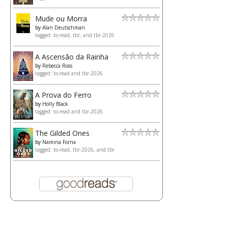
Mude ou Morra
by
Alan Deutschman
tagged: to-read, tbr, and tbr-2026
A Ascensão da Rainha
by
Rebecca Ross
tagged: to-read and tbr-2026
A Prova do Ferro
by
Holly Black
tagged: to-read and tbr-2026
The Gilded Ones
by
Namina Forna
tagged: to-read, tbr-2026, and tbr