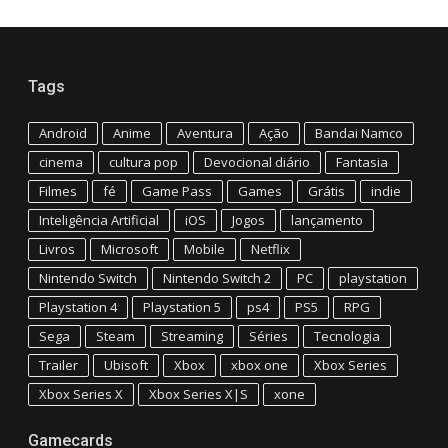
Tags
Android
Anime
Aventura
Ação
Bandai Namco
cinema
cultura pop
Devocional diário
Fantasia
Filmes
fé
Game Pass
Games
Grátis
indie
Inteligência Artificial
iOS
Jogos
lançamento
Livros
Microsoft
Mobile
Netflix
Nintendo Switch
Nintendo Switch 2
PC
playstation
Playstation 4
Playstation 5
ps4
PS5
RPG
Sega
Steam
Streaming
Séries
Tecnologia
Trailer
Ubisoft
Xbox
xbox one
Xbox Series
Xbox Series X
Xbox Series X|S
xone
Gamecards