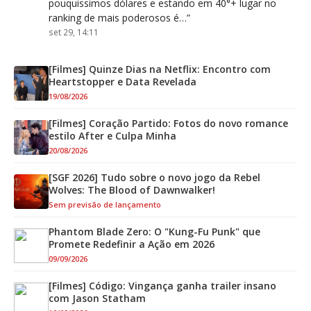
pouquissimos dólares e estando em 40°+ lugar no
ranking de mais poderosos é…
”
set 29, 14:11
[Filmes] Quinze Dias na Netflix: Encontro com
Heartstopper e Data Revelada
19/08/2026
[Filmes] Coração Partido: Fotos do novo romance
estilo After e Culpa Minha
20/08/2026
[SGF 2026] Tudo sobre o novo jogo da Rebel
Wolves: The Blood of Dawnwalker!
Sem previsão de lançamento
Phantom Blade Zero: O "Kung-Fu Punk" que
Promete Redefinir a Ação em 2026
09/09/2026
[Filmes] Código: Vingança ganha trailer insano
com Jason Statham