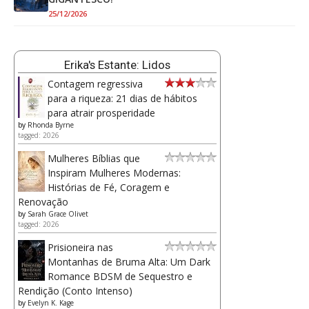
25/12/2026
Erika's Estante: Lidos
Contagem regressiva
para a riqueza: 21 dias de hábitos
para atrair prosperidade
by
Rhonda Byrne
tagged: 2026
Mulheres Bíblias que
Inspiram Mulheres Modernas:
Histórias de Fé, Coragem e
Renovação
by
Sarah Grace Olivet
tagged: 2026
Prisioneira nas
Montanhas de Bruma Alta: Um Dark
Romance BDSM de Sequestro e
Rendição (Conto Intenso)
by
Evelyn K. Kage