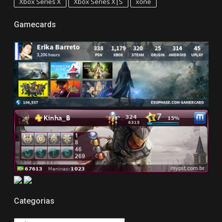
Xbox Series X
Xbox Series X|S
xone
Gamecards
Categorias