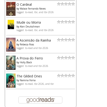
O Cardeal
by
Walace Fernando Neves
tagged: to-read, tbr, and tbr-2026
Mude ou Morra
by
Alan Deutschman
tagged: to-read, tbr, and tbr-2026
A Ascensão da Rainha
by
Rebecca Ross
tagged: to-read and tbr-2026
A Prova do Ferro
by
Holly Black
tagged: to-read and tbr-2026
The Gilded Ones
by
Namina Forna
tagged: to-read, tbr-2026, and tbr