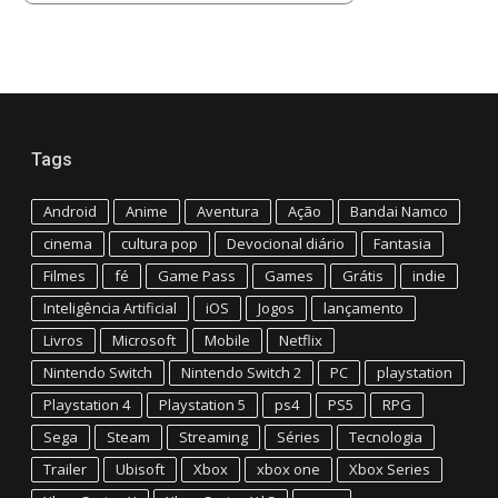
Tags
Android
Anime
Aventura
Ação
Bandai Namco
cinema
cultura pop
Devocional diário
Fantasia
Filmes
fé
Game Pass
Games
Grátis
indie
Inteligência Artificial
iOS
Jogos
lançamento
Livros
Microsoft
Mobile
Netflix
Nintendo Switch
Nintendo Switch 2
PC
playstation
Playstation 4
Playstation 5
ps4
PS5
RPG
Sega
Steam
Streaming
Séries
Tecnologia
Trailer
Ubisoft
Xbox
xbox one
Xbox Series