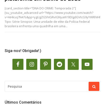
[card_section title="DNA DO CRIME: Temporada 2"]
[su_youtube_advanced url="https://www.youtube.com/watch?
v=AiHksq7N47s&pp=ygUgZG5hIGRvIGNyaW1lIDIgdGVtcG9yYWRhIHRyY
Tipo: Série Sinopse: Uma unidade de elite da Polícia Federal
brasileira enfrenta uma quadrilha em uma...
Siga-nos! Obrigada!:)
PESQUISAR
POR:
Últimos Comentários