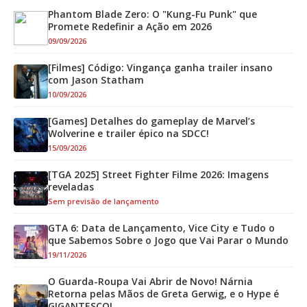
Phantom Blade Zero: O "Kung-Fu Punk" que
Promete Redefinir a Ação em 2026
09/09/2026
[Filmes] Código: Vingança ganha trailer insano
com Jason Statham
10/09/2026
[Games] Detalhes do gameplay de Marvel’s
Wolverine e trailer épico na SDCC!
15/09/2026
[TGA 2025] Street Fighter Filme 2026: Imagens
reveladas
Sem previsão de lançamento
GTA 6: Data de Lançamento, Vice City e Tudo o
que Sabemos Sobre o Jogo que Vai Parar o Mundo
19/11/2026
O Guarda-Roupa Vai Abrir de Novo! Nárnia
Retorna pelas Mãos de Greta Gerwig, e o Hype é
GIGANTESCO!