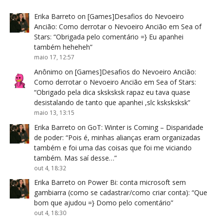
Erika Barreto
on
[Games]Desafios do Nevoeiro
Ancião: Como derrotar o Nevoeiro Ancião em Sea of
Stars
: “
Obrigada pelo comentário =} Eu apanhei
também heheheh
”
maio 17, 12:57
Anônimo
on
[Games]Desafios do Nevoeiro Ancião:
Como derrotar o Nevoeiro Ancião em Sea of Stars
:
“
Obrigado pela dica sksksksk rapaz eu tava quase
desistalando de tanto que apanhei ,slc ksksksksk
”
maio 13, 13:15
Erika Barreto
on
GoT: Winter is Coming – Disparidade
de poder
: “
Pois é, minhas alianças eram organizadas
também e foi uma das coisas que foi me viciando
também. Mas saí desse…
”
out 4, 18:32
Erika Barreto
on
Power Bi: conta microsoft sem
gambiarra (como se cadastrar/como criar conta)
: “
Que
bom que ajudou =} Domo pelo comentário
”
out 4, 18:30