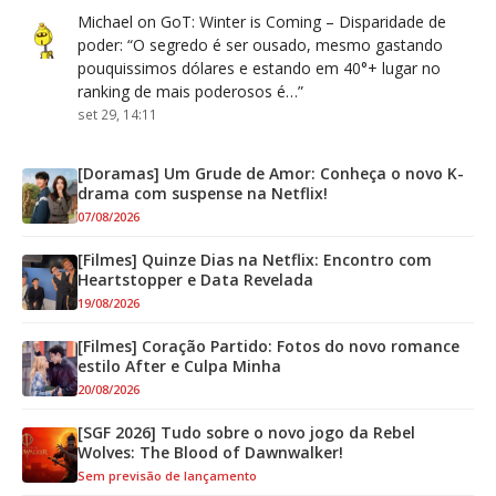
Michael
on
GoT: Winter is Coming – Disparidade de
poder
: “
O segredo é ser ousado, mesmo gastando
pouquissimos dólares e estando em 40°+ lugar no
ranking de mais poderosos é…
”
set 29, 14:11
[Doramas] Um Grude de Amor: Conheça o novo K-
drama com suspense na Netflix!
07/08/2026
[Filmes] Quinze Dias na Netflix: Encontro com
Heartstopper e Data Revelada
19/08/2026
[Filmes] Coração Partido: Fotos do novo romance
estilo After e Culpa Minha
20/08/2026
[SGF 2026] Tudo sobre o novo jogo da Rebel
Wolves: The Blood of Dawnwalker!
Sem previsão de lançamento