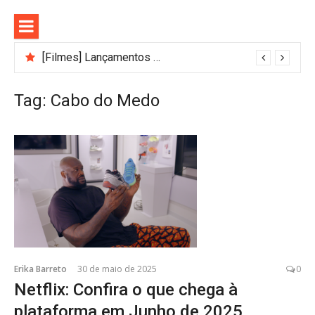
Pular
para
o
conteúdo
[Filmes] Lançamentos de agosto no Adrenalina Pura+ trazem ação e suspense
Bastidores do Filme Filhos de Sangue e Osso Revelam a Magia de Orïsha
Tag:
Cabo do Medo
Erika Barreto
30 de maio de 2025
0
Netflix: Confira o que chega à
plataforma em Junho de 2025