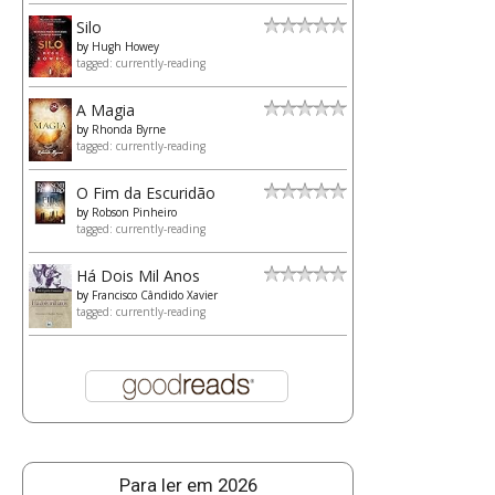
Silo
by
Hugh Howey
tagged: currently-reading
A Magia
by
Rhonda Byrne
tagged: currently-reading
O Fim da Escuridão
by
Robson Pinheiro
tagged: currently-reading
Há Dois Mil Anos
by
Francisco Cândido Xavier
tagged: currently-reading
Para ler em 2026