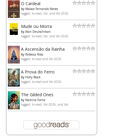
O Cardeal
by
Walace Fernando Neves
tagged: to-read, tbr, and tbr-2026
Mude ou Morra
by
Alan Deutschman
tagged: to-read, tbr, and tbr-2026
A Ascensão da Rainha
by
Rebecca Ross
tagged: to-read and tbr-2026
A Prova do Ferro
by
Holly Black
tagged: to-read and tbr-2026
The Gilded Ones
by
Namina Forna
tagged: to-read, tbr-2026, and tbr