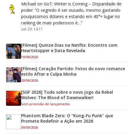
Michael
on
GoT: Winter is Coming – Disparidade de
poder
: “
O segredo é ser ousado, mesmo gastando
pouquissimos dólares e estando em 40°+ lugar no
ranking de mais poderosos é…
”
set 29, 14:11
[Filmes] Quinze Dias na Netflix: Encontro com
Heartstopper e Data Revelada
19/08/2026
[Filmes] Coração Partido: Fotos do novo romance
estilo After e Culpa Minha
20/08/2026
[SGF 2026] Tudo sobre o novo jogo da Rebel
Wolves: The Blood of Dawnwalker!
Sem previsão de lançamento
Phantom Blade Zero: O "Kung-Fu Punk" que
Promete Redefinir a Ação em 2026
09/09/2026