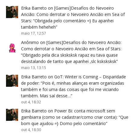
Erika Barreto
on
[Games]Desafios do Nevoeiro
Ancião: Como derrotar o Nevoeiro Ancião em Sea of
Stars
: “
Obrigada pelo comentário =} Eu apanhei
também heheheh
”
maio 17, 12:57
Anônimo
on
[Games]Desafios do Nevoeiro Ancião:
Como derrotar o Nevoeiro Ancião em Sea of Stars
:
“
Obrigado pela dica sksksksk rapaz eu tava quase
desistalando de tanto que apanhei ,slc ksksksksk
”
maio 13, 13:15
Erika Barreto
on
GoT: Winter is Coming – Disparidade
de poder
: “
Pois é, minhas alianças eram organizadas
também e foi uma das coisas que foi me viciando
também. Mas saí desse…
”
out 4, 18:32
Erika Barreto
on
Power Bi: conta microsoft sem
gambiarra (como se cadastrar/como criar conta)
: “
Que
bom que ajudou =} Domo pelo comentário
”
out 4, 18:30