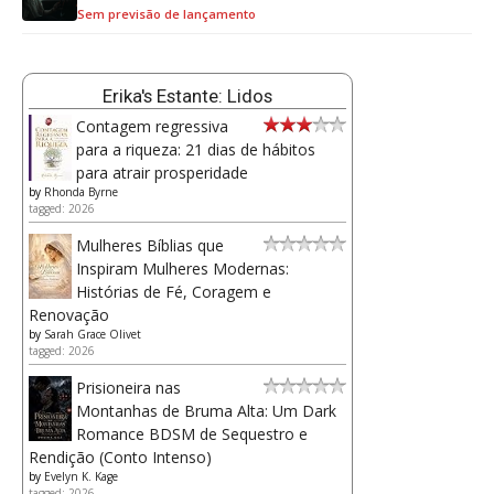
Sem previsão de lançamento
Erika's Estante: Lidos
Contagem regressiva
para a riqueza: 21 dias de hábitos
para atrair prosperidade
by
Rhonda Byrne
tagged: 2026
Mulheres Bíblias que
Inspiram Mulheres Modernas:
Histórias de Fé, Coragem e
Renovação
by
Sarah Grace Olivet
tagged: 2026
Prisioneira nas
Montanhas de Bruma Alta: Um Dark
Romance BDSM de Sequestro e
Rendição (Conto Intenso)
by
Evelyn K. Kage
tagged: 2026