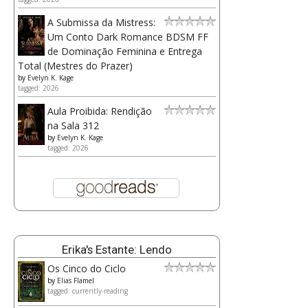
A Submissa da Mistress:
Um Conto Dark Romance BDSM FF
de Dominação Feminina e Entrega
Total (Mestres do Prazer)
by
Evelyn K. Kage
tagged: 2026
Aula Proibida: Rendição
na Sala 312
by
Evelyn K. Kage
tagged: 2026
Erika's Estante: Lendo
Os Cinco do Ciclo
by
Elias Flamel
tagged: currently-reading