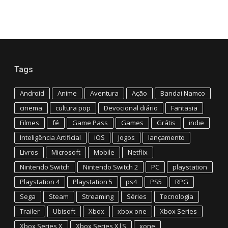
Tags
Android
Anime
Aventura
Ação
Bandai Namco
cinema
cultura pop
Devocional diário
Fantasia
Filmes
fé
Game Pass
Games
Grátis
indie
Inteligência Artificial
iOS
Jogos
lançamento
Livros
Microsoft
Mobile
Netflix
Nintendo Switch
Nintendo Switch 2
PC
playstation
Playstation 4
Playstation 5
ps4
PS5
RPG
Sega
Steam
Streaming
Séries
Tecnologia
Trailer
Ubisoft
Xbox
xbox one
Xbox Series
Xbox Series X
Xbox Series X|S
xone