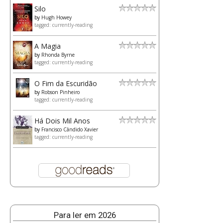
Silo
by
Hugh Howey
tagged: currently-reading
A Magia
by
Rhonda Byrne
tagged: currently-reading
O Fim da Escuridão
by
Robson Pinheiro
tagged: currently-reading
Há Dois Mil Anos
by
Francisco Cândido Xavier
tagged: currently-reading
Para ler em 2026