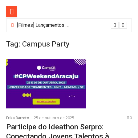
Pular
para
o
conteúdo
[Filmes] Lançamentos de agosto no Adrenalina Pura+ trazem ação e suspense
Bastidores do Filme Filhos de Sangue e Osso Revelam a Magia de Orïsha
Tag:
Campus Party
Erika Barreto
25 de outubro de 2025
0
Participe do Ideathon Serpro:
Conectando Jovens Talentos à