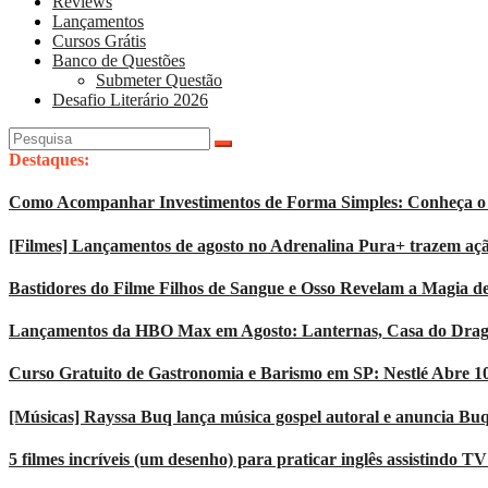
Reviews
Lançamentos
Cursos Grátis
Banco de Questões
Submeter Questão
Desafio Literário 2026
Pesquisar
por:
Destaques:
Como Acompanhar Investimentos de Forma Simples: Conheça o 
[Filmes] Lançamentos de agosto no Adrenalina Pura+ trazem açã
Bastidores do Filme Filhos de Sangue e Osso Revelam a Magia d
Lançamentos da HBO Max em Agosto: Lanternas, Casa do Dragão
Curso Gratuito de Gastronomia e Barismo em SP: Nestlé Abre 1
[Músicas] Rayssa Buq lança música gospel autoral e anuncia Bu
5 filmes incríveis (um desenho) para praticar inglês assistindo T