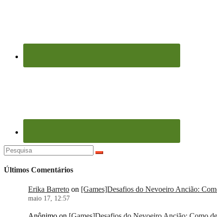
Pesquisar
por:
Últimos Comentários
Erika Barreto
on
[Games]Desafios do Nevoeiro Ancião: Como 
maio 17, 12:57
Anônimo
on
[Games]Desafios do Nevoeiro Ancião: Como der