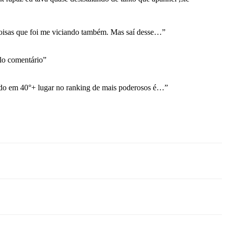
coisas que foi me viciando também. Mas saí desse…
”
o comentário
”
ndo em 40°+ lugar no ranking de mais poderosos é…
”