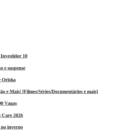
Investidor 10
o e suspense
e Orïsha
 e Mais! [Filmes/Séries/Documentários e mais]
00 Vagas
q Care 2026
V no inverno