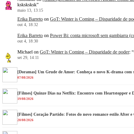
ksksksksk
”
maio 13, 13:15
Erika Barreto
on
GoT: Winter is Coming – Disparidade de po
out 4, 18:32
Erika Barreto
on
Power Bi: conta microsoft sem gambiarra (co
out 4, 18:30
Michael
on
GoT: Winter is Coming – Disparidade de poder
: “
set 29, 14:11
[Doramas] Um Grude de Amor: Conheça o novo K-drama com su
07/08/2026
[Filmes] Quinze Dias na Netflix: Encontro com Heartstopper e 
19/08/2026
[Filmes] Coração Partido: Fotos do novo romance estilo After 
20/08/2026