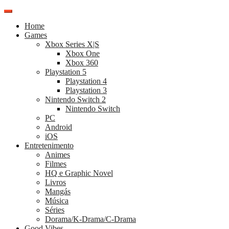
Pular
para
Home
o
Games
conteúdo
Xbox Series X|S
Xbox One
Xbox 360
Playstation 5
Playstation 4
Playstation 3
Nintendo Switch 2
Nintendo Switch
PC
Android
iOS
Entretenimento
Animes
Filmes
HQ e Graphic Novel
Livros
Mangás
Música
Séries
Dorama/K-Drama/C-Drama
Good Vibes