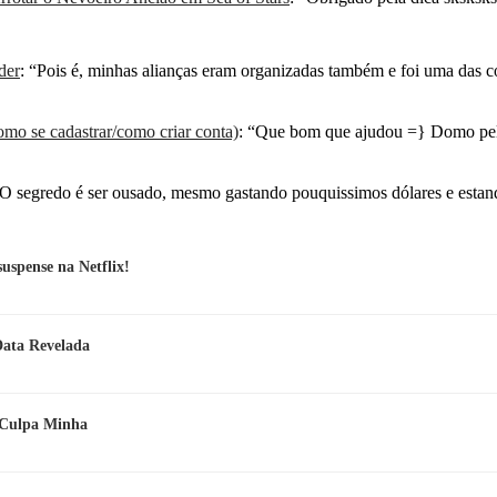
der
: “
Pois é, minhas alianças eram organizadas também e foi uma das 
mo se cadastrar/como criar conta)
: “
Que bom que ajudou =} Domo pel
O segredo é ser ousado, mesmo gastando pouquissimos dólares e esta
spense na Netflix!
Data Revelada
e Culpa Minha