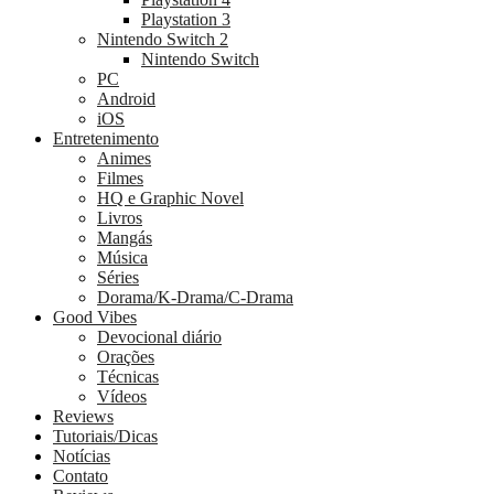
Playstation 3
Nintendo Switch 2
Nintendo Switch
PC
Android
iOS
Entretenimento
Animes
Filmes
HQ e Graphic Novel
Livros
Mangás
Música
Séries
Dorama/K-Drama/C-Drama
Good Vibes
Devocional diário
Orações
Técnicas
Vídeos
Reviews
Tutoriais/Dicas
Notícias
Contato