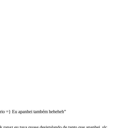
rio =} Eu apanhei também heheheh
”
 rapaz eu tava quase desistalando de tanto que apanhei ,slc