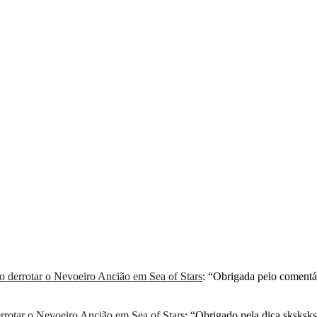
derrotar o Nevoeiro Ancião em Sea of Stars
: “
Obrigada pelo comentá
rotar o Nevoeiro Ancião em Sea of Stars
: “
Obrigado pela dica sksksksk