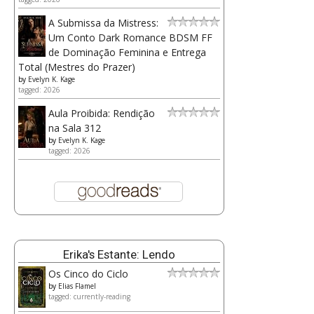
A Submissa da Mistress:
Um Conto Dark Romance BDSM FF
de Dominação Feminina e Entrega
Total (Mestres do Prazer)
by
Evelyn K. Kage
tagged: 2026
Aula Proibida: Rendição
na Sala 312
by
Evelyn K. Kage
tagged: 2026
Erika's Estante: Lendo
Os Cinco do Ciclo
by
Elias Flamel
tagged: currently-reading