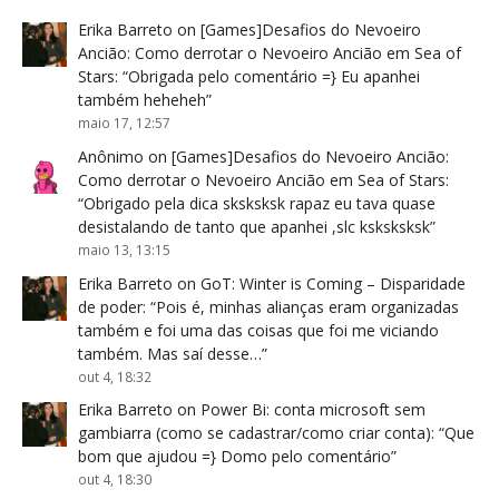
Erika Barreto
on
[Games]Desafios do Nevoeiro
Ancião: Como derrotar o Nevoeiro Ancião em Sea of
Stars
: “
Obrigada pelo comentário =} Eu apanhei
também heheheh
”
maio 17, 12:57
Anônimo
on
[Games]Desafios do Nevoeiro Ancião:
Como derrotar o Nevoeiro Ancião em Sea of Stars
:
“
Obrigado pela dica sksksksk rapaz eu tava quase
desistalando de tanto que apanhei ,slc ksksksksk
”
maio 13, 13:15
Erika Barreto
on
GoT: Winter is Coming – Disparidade
de poder
: “
Pois é, minhas alianças eram organizadas
também e foi uma das coisas que foi me viciando
também. Mas saí desse…
”
out 4, 18:32
Erika Barreto
on
Power Bi: conta microsoft sem
gambiarra (como se cadastrar/como criar conta)
: “
Que
bom que ajudou =} Domo pelo comentário
”
out 4, 18:30