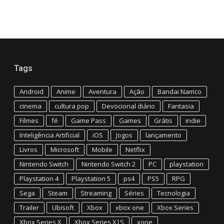
Tags
Android
Anime
Aventura
Ação
Bandai Namco
cinema
cultura pop
Devocional diário
Fantasia
Filmes
fé
Game Pass
Games
Grátis
indie
Inteligência Artificial
iOS
Jogos
lançamento
Livros
Microsoft
Mobile
Netflix
Nintendo Switch
Nintendo Switch 2
PC
playstation
Playstation 4
Playstation 5
ps4
PS5
RPG
Sega
Steam
Streaming
Séries
Tecnologia
Trailer
Ubisoft
Xbox
xbox one
Xbox Series
Xbox Series X
Xbox Series X|S
xone