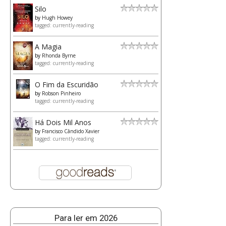
Silo
by
Hugh Howey
tagged: currently-reading
A Magia
by
Rhonda Byrne
tagged: currently-reading
O Fim da Escuridão
by
Robson Pinheiro
tagged: currently-reading
Há Dois Mil Anos
by
Francisco Cândido Xavier
tagged: currently-reading
Para ler em 2026