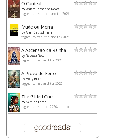
O Cardeal
by
Walace Fernando Neves
tagged: to-read, tbr, and tbr-2026
Mude ou Morra
by
Alan Deutschman
tagged: to-read, tbr, and tbr-2026
A Ascensão da Rainha
by
Rebecca Ross
tagged: to-read and tbr-2026
A Prova do Ferro
by
Holly Black
tagged: to-read and tbr-2026
The Gilded Ones
by
Namina Forna
tagged: to-read, tbr-2026, and tbr