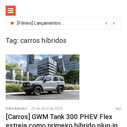
Pular
para
o
conteúdo
[Filmes] Lançamentos de agosto no Adrenalina Pura+ trazem ação e suspense
Tag:
carros híbridos
Erika Barreto
25 de abril de 2026
0
[Carros] GWM Tank 300 PHEV Flex
estreia como primeiro híbrido plug‑in