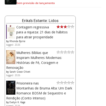
Sem previsão de lançamento
Erika's Estante: Lidos
Contagem regressiva
para a riqueza: 21 dias de hábitos
para atrair prosperidade
by
Rhonda Byrne
tagged: 2026
Mulheres Bíblias que
Inspiram Mulheres Modernas:
Histórias de Fé, Coragem e
Renovação
by
Sarah Grace Olivet
tagged: 2026
Prisioneira nas
Montanhas de Bruma Alta: Um Dark
Romance BDSM de Sequestro e
Rendição (Conto Intenso)
by
Evelyn K. Kage
tagged: 2026