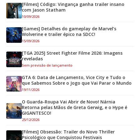
[Filmes] Código: Vingança ganha trailer insano
com Jason Statham
10/09/2026
[Games] Detalhes do gameplay de Marvel’s
Wolverine e trailer épico na SDCC!
15/09/2026
[TGA 2025] Street Fighter Filme 2026: Imagens
reveladas
Sem previsão de lançamento
GTA 6: Data de Lançamento, Vice City e Tudo o
que Sabemos Sobre o Jogo que Vai Parar o Mundo
19/11/2026
O Guarda-Roupa Vai Abrir de Novo! Nárnia
Retorna pelas Mãos de Greta Gerwig, e o Hype é
GIGANTESCO!
25/12/2026
[Filmes] Obsessão: Trailer do Novo Thriller
Psicológico que Conquistou Festivais