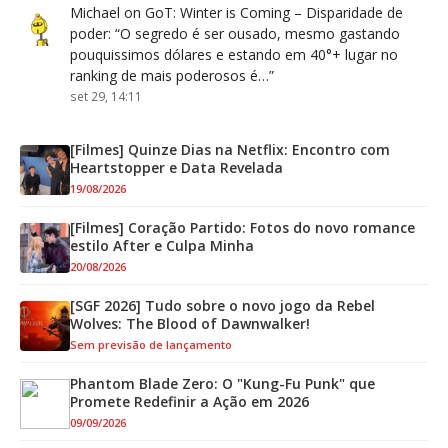
Michael
on
GoT: Winter is Coming – Disparidade de
poder
: “
O segredo é ser ousado, mesmo gastando
pouquissimos dólares e estando em 40°+ lugar no
ranking de mais poderosos é…
”
set 29, 14:11
[Filmes] Quinze Dias na Netflix: Encontro com
Heartstopper e Data Revelada
19/08/2026
[Filmes] Coração Partido: Fotos do novo romance
estilo After e Culpa Minha
20/08/2026
[SGF 2026] Tudo sobre o novo jogo da Rebel
Wolves: The Blood of Dawnwalker!
Sem previsão de lançamento
Phantom Blade Zero: O "Kung-Fu Punk" que
Promete Redefinir a Ação em 2026
09/09/2026