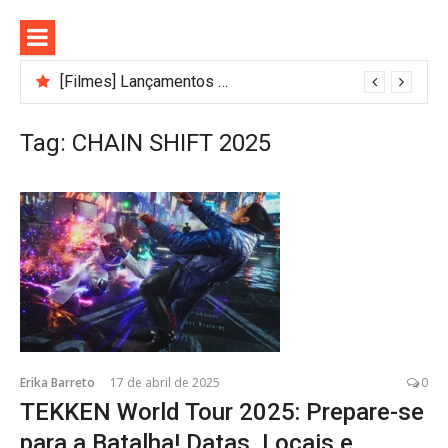
Pular
para
o
conteúdo
[Filmes] Lançamentos de agosto no Adrenalina Pura+ trazem ação e suspense
Tag:
CHAIN SHIFT 2025
Erika Barreto
17 de abril de 2025
0
TEKKEN World Tour 2025: Prepare-se
para a Batalha! Datas, Locais e