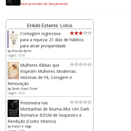
Sem previsão de lançamento
Erika's Estante: Lidos
Contagem regressiva
para a riqueza: 21 dias de hábitos
para atrair prosperidade
by
Rhonda Byrne
tagged: 2026
Mulheres Bíblias que
Inspiram Mulheres Modernas:
Histórias de Fé, Coragem e
Renovação
by
Sarah Grace Olivet
tagged: 2026
Prisioneira nas
Montanhas de Bruma Alta: Um Dark
Romance BDSM de Sequestro e
Rendição (Conto Intenso)
by
Evelyn K. Kage
tagged: 2026