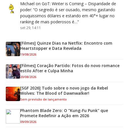
Michael
on
GoT: Winter is Coming – Disparidade de
poder
: “
O segredo é ser ousado, mesmo gastando
pouquissimos dólares e estando em 40°+ lugar no
ranking de mais poderosos é…
”
set 29, 14:11
[Filmes] Quinze Dias na Netflix: Encontro com
Heartstopper e Data Revelada
19/08/2026
[Filmes] Coração Partido: Fotos do novo romance
estilo After e Culpa Minha
20/08/2026
[SGF 2026] Tudo sobre o novo jogo da Rebel
Wolves: The Blood of Dawnwalker!
Sem previsão de lançamento
Phantom Blade Zero: O "Kung-Fu Punk" que
Promete Redefinir a Ação em 2026
09/09/2026