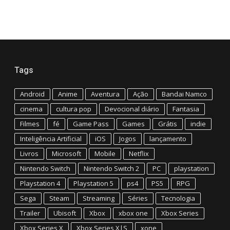
Tags
Android
Anime
Aventura
Ação
Bandai Namco
cinema
cultura pop
Devocional diário
Fantasia
Filmes
fé
Game Pass
Games
Grátis
indie
Inteligência Artificial
iOS
Jogos
lançamento
Livros
Microsoft
Mobile
Netflix
Nintendo Switch
Nintendo Switch 2
PC
playstation
Playstation 4
Playstation 5
ps4
PS5
RPG
Sega
Steam
Streaming
Séries
Tecnologia
Trailer
Ubisoft
Xbox
xbox one
Xbox Series
Xbox Series X
Xbox Series X|S
xone