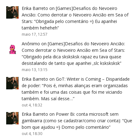
Erika Barreto
on
[Games]Desafios do Nevoeiro
Ancião: Como derrotar o Nevoeiro Ancião em Sea of
Stars
: “
Obrigada pelo comentário =} Eu apanhei
também heheheh
”
maio 17, 12:57
Anônimo
on
[Games]Desafios do Nevoeiro Ancião:
Como derrotar o Nevoeiro Ancião em Sea of Stars
:
“
Obrigado pela dica sksksksk rapaz eu tava quase
desistalando de tanto que apanhei ,slc ksksksksk
”
maio 13, 13:15
Erika Barreto
on
GoT: Winter is Coming – Disparidade
de poder
: “
Pois é, minhas alianças eram organizadas
também e foi uma das coisas que foi me viciando
também. Mas saí desse…
”
out 4, 18:32
Erika Barreto
on
Power Bi: conta microsoft sem
gambiarra (como se cadastrar/como criar conta)
: “
Que
bom que ajudou =} Domo pelo comentário
”
out 4, 18:30