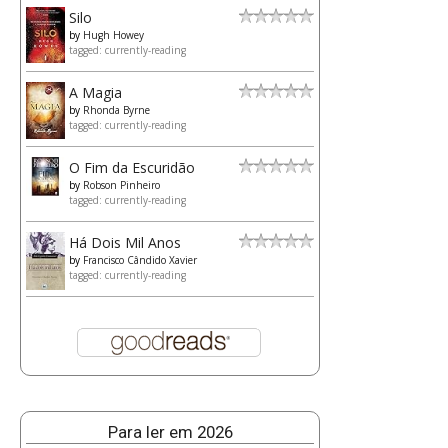
Silo
by
Hugh Howey
tagged: currently-reading
A Magia
by
Rhonda Byrne
tagged: currently-reading
O Fim da Escuridão
by
Robson Pinheiro
tagged: currently-reading
Há Dois Mil Anos
by
Francisco Cândido Xavier
tagged: currently-reading
Para ler em 2026