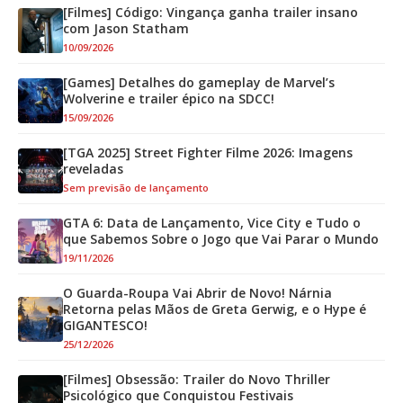
[Filmes] Código: Vingança ganha trailer insano
com Jason Statham
10/09/2026
[Games] Detalhes do gameplay de Marvel’s
Wolverine e trailer épico na SDCC!
15/09/2026
[TGA 2025] Street Fighter Filme 2026: Imagens
reveladas
Sem previsão de lançamento
GTA 6: Data de Lançamento, Vice City e Tudo o
que Sabemos Sobre o Jogo que Vai Parar o Mundo
19/11/2026
O Guarda-Roupa Vai Abrir de Novo! Nárnia
Retorna pelas Mãos de Greta Gerwig, e o Hype é
GIGANTESCO!
25/12/2026
[Filmes] Obsessão: Trailer do Novo Thriller
Psicológico que Conquistou Festivais