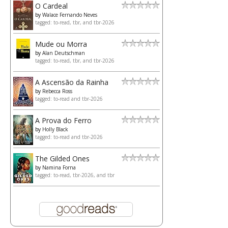
O Cardeal
by
Walace Fernando Neves
tagged: to-read, tbr, and tbr-2026
Mude ou Morra
by
Alan Deutschman
tagged: to-read, tbr, and tbr-2026
A Ascensão da Rainha
by
Rebecca Ross
tagged: to-read and tbr-2026
A Prova do Ferro
by
Holly Black
tagged: to-read and tbr-2026
The Gilded Ones
by
Namina Forna
tagged: to-read, tbr-2026, and tbr