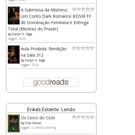
A Submissa da Mistress:
Um Conto Dark Romance BDSM FF
de Dominação Feminina e Entrega
Total (Mestres do Prazer)
by
Evelyn K. Kage
tagged: 2026
Aula Proibida: Rendição
na Sala 312
by
Evelyn K. Kage
tagged: 2026
Erika's Estante: Lendo
Os Cinco do Ciclo
by
Elias Flamel
tagged: currently-reading