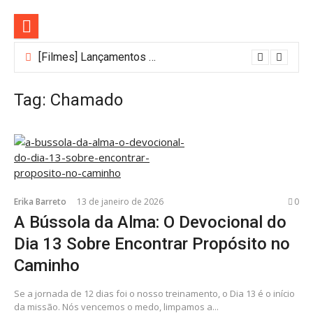
Pular
para
o
conteúdo
[Filmes] Lançamentos de agosto no Adrenalina Pura+ trazem ação e suspense
Tag:
Chamado
Erika Barreto
13 de janeiro de 2026
0
A Bússola da Alma: O Devocional do
Dia 13 Sobre Encontrar Propósito no
Caminho
Se a jornada de 12 dias foi o nosso treinamento, o Dia 13 é o início
da missão. Nós vencemos o medo, limpamos a...