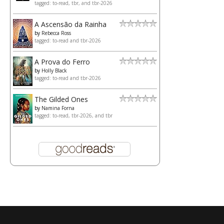
tagged: to-read, tbr, and tbr-2026
A Ascensão da Rainha
by
Rebecca Ross
tagged: to-read and tbr-2026
A Prova do Ferro
by
Holly Black
tagged: to-read and tbr-2026
The Gilded Ones
by
Namina Forna
tagged: to-read, tbr-2026, and tbr