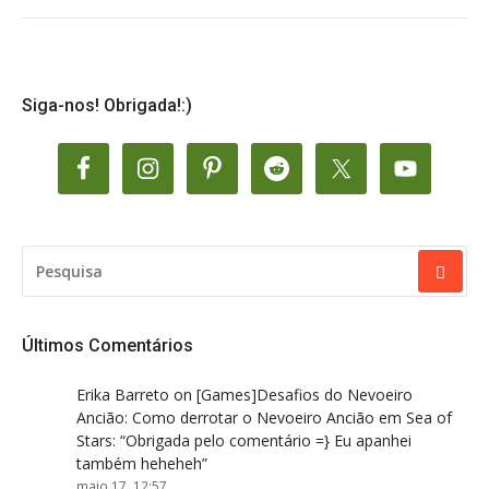
Siga-nos! Obrigada!:)
PESQUISAR
POR:
Últimos Comentários
Erika Barreto
on
[Games]Desafios do Nevoeiro
Ancião: Como derrotar o Nevoeiro Ancião em Sea of
Stars
: “
Obrigada pelo comentário =} Eu apanhei
também heheheh
”
maio 17, 12:57