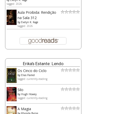
by
Evelyn K. Kage
tagged: 2026
Aula Proibida: Rendição
na Sala 312
by
Evelyn K. Kage
tagged: 2026
Erika's Estante: Lendo
Os Cinco do Ciclo
by
Elias Flamel
tagged: currently-reading
Silo
by
Hugh Howey
tagged: currently-reading
A Magia
by
Rhonda Byrne