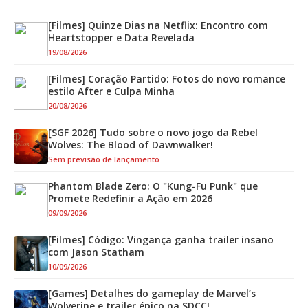
[Filmes] Quinze Dias na Netflix: Encontro com
Heartstopper e Data Revelada
19/08/2026
[Filmes] Coração Partido: Fotos do novo romance
estilo After e Culpa Minha
20/08/2026
[SGF 2026] Tudo sobre o novo jogo da Rebel
Wolves: The Blood of Dawnwalker!
Sem previsão de lançamento
Phantom Blade Zero: O "Kung-Fu Punk" que
Promete Redefinir a Ação em 2026
09/09/2026
[Filmes] Código: Vingança ganha trailer insano
com Jason Statham
10/09/2026
[Games] Detalhes do gameplay de Marvel’s
Wolverine e trailer épico na SDCC!