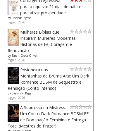
Contagem regressiva
para a riqueza: 21 dias de hábitos
para atrair prosperidade
by
Rhonda Byrne
tagged: 2026
Mulheres Bíblias que
Inspiram Mulheres Modernas:
Histórias de Fé, Coragem e
Renovação
by
Sarah Grace Olivet
tagged: 2026
Prisioneira nas
Montanhas de Bruma Alta: Um Dark
Romance BDSM de Sequestro e
Rendição (Conto Intenso)
by
Evelyn K. Kage
tagged: 2026
A Submissa da Mistress:
Um Conto Dark Romance BDSM FF
de Dominação Feminina e Entrega
Total (Mestres do Prazer)