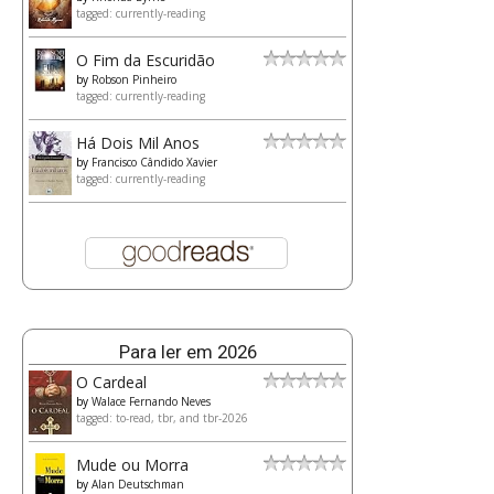
tagged: currently-reading
O Fim da Escuridão
by
Robson Pinheiro
tagged: currently-reading
Há Dois Mil Anos
by
Francisco Cândido Xavier
tagged: currently-reading
Para ler em 2026
O Cardeal
by
Walace Fernando Neves
tagged: to-read, tbr, and tbr-2026
Mude ou Morra
by
Alan Deutschman