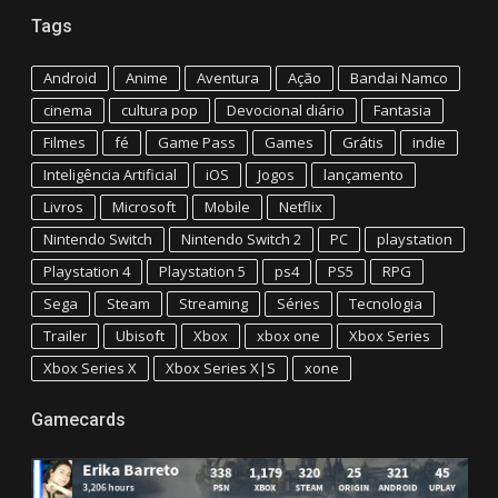
Tags
Android
Anime
Aventura
Ação
Bandai Namco
cinema
cultura pop
Devocional diário
Fantasia
Filmes
fé
Game Pass
Games
Grátis
indie
Inteligência Artificial
iOS
Jogos
lançamento
Livros
Microsoft
Mobile
Netflix
Nintendo Switch
Nintendo Switch 2
PC
playstation
Playstation 4
Playstation 5
ps4
PS5
RPG
Sega
Steam
Streaming
Séries
Tecnologia
Trailer
Ubisoft
Xbox
xbox one
Xbox Series
Xbox Series X
Xbox Series X|S
xone
Gamecards