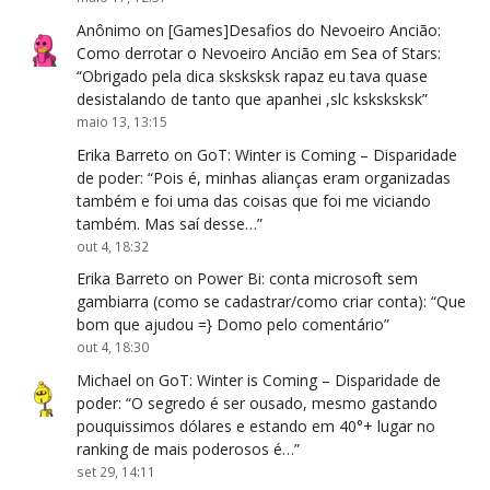
Anônimo
on
[Games]Desafios do Nevoeiro Ancião:
Como derrotar o Nevoeiro Ancião em Sea of Stars
:
“
Obrigado pela dica sksksksk rapaz eu tava quase
desistalando de tanto que apanhei ,slc ksksksksk
”
maio 13, 13:15
Erika Barreto
on
GoT: Winter is Coming – Disparidade
de poder
: “
Pois é, minhas alianças eram organizadas
também e foi uma das coisas que foi me viciando
também. Mas saí desse…
”
out 4, 18:32
Erika Barreto
on
Power Bi: conta microsoft sem
gambiarra (como se cadastrar/como criar conta)
: “
Que
bom que ajudou =} Domo pelo comentário
”
out 4, 18:30
Michael
on
GoT: Winter is Coming – Disparidade de
poder
: “
O segredo é ser ousado, mesmo gastando
pouquissimos dólares e estando em 40°+ lugar no
ranking de mais poderosos é…
”
set 29, 14:11