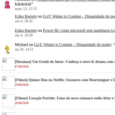
ksksksksk
”
maio 13, 13:15
Erika Barreto
on
GoT: Winter is Coming – Disparidade de po
out 4, 18:32
Erika Barreto
on
Power Bi: conta microsoft sem gambiarra (co
out 4, 18:30
Michael
on
GoT: Winter is Coming – Disparidade de poder
: “
set 29, 14:11
[Doramas] Um Grude de Amor: Conheça o novo K-drama com su
07/08/2026
[Filmes] Quinze Dias na Netflix: Encontro com Heartstopper e 
19/08/2026
[Filmes] Coração Partido: Fotos do novo romance estilo After 
20/08/2026