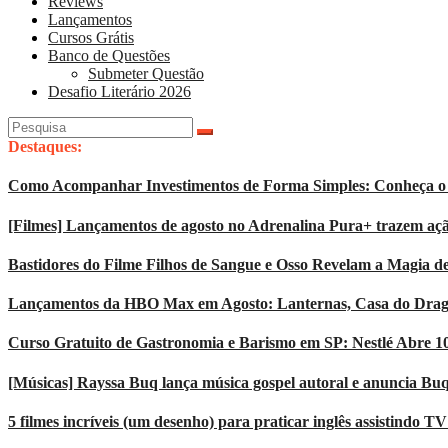
Reviews
Lançamentos
Cursos Grátis
Banco de Questões
Submeter Questão
Desafio Literário 2026
Pesquisar
por:
Destaques:
Como Acompanhar Investimentos de Forma Simples: Conheça o 
[Filmes] Lançamentos de agosto no Adrenalina Pura+ trazem açã
Bastidores do Filme Filhos de Sangue e Osso Revelam a Magia d
Lançamentos da HBO Max em Agosto: Lanternas, Casa do Dragão
Curso Gratuito de Gastronomia e Barismo em SP: Nestlé Abre 1
[Músicas] Rayssa Buq lança música gospel autoral e anuncia Bu
5 filmes incríveis (um desenho) para praticar inglês assistindo T