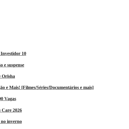
Investidor 10
o e suspense
e Orïsha
 e Mais! [Filmes/Séries/Documentários e mais]
00 Vagas
q Care 2026
V no inverno