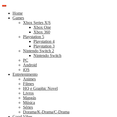
Pular
para
Home
o
Games
conteúdo
Xbox Series X|S
Xbox One
Xbox 360
Playstation 5
Playstation 4
Playstation 3
Nintendo Switch 2
Nintendo Switch
PC
Android
iOS
Entretenimento
Animes
Filmes
HQ e Graphic Novel
Livros
Mangás
Música
Séries
Dorama/K-Drama/C-Drama
Good Vibes