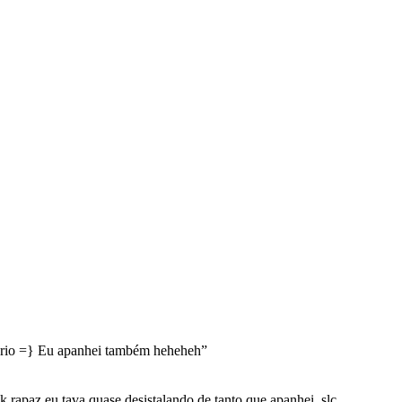
rio =} Eu apanhei também heheheh
”
 rapaz eu tava quase desistalando de tanto que apanhei ,slc