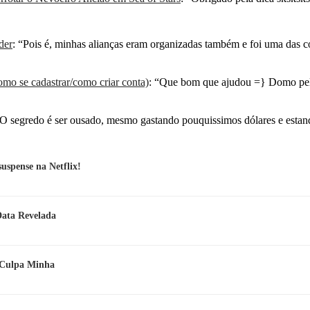
der
: “
Pois é, minhas alianças eram organizadas também e foi uma das 
mo se cadastrar/como criar conta)
: “
Que bom que ajudou =} Domo pel
O segredo é ser ousado, mesmo gastando pouquissimos dólares e esta
spense na Netflix!
Data Revelada
e Culpa Minha