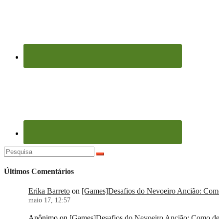
Pesquisar
por:
Últimos Comentários
Erika Barreto
on
[Games]Desafios do Nevoeiro Ancião: Como 
maio 17, 12:57
Anônimo
on
[Games]Desafios do Nevoeiro Ancião: Como der