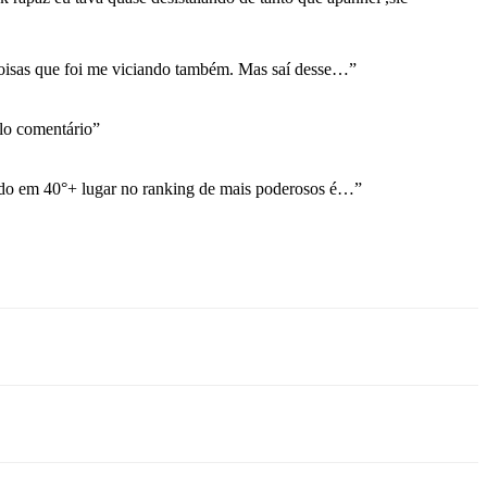
coisas que foi me viciando também. Mas saí desse…
”
o comentário
”
ndo em 40°+ lugar no ranking de mais poderosos é…
”