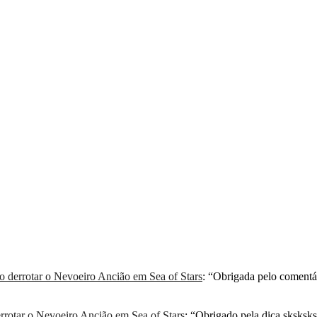
derrotar o Nevoeiro Ancião em Sea of Stars
: “
Obrigada pelo comentá
rotar o Nevoeiro Ancião em Sea of Stars
: “
Obrigado pela dica sksksksk