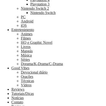
Playstation 3
Nintendo Switch 2
Nintendo Switch
PC
Android
iOS
Entretenimento
Animes
Filmes
HQ e Graphic Novel
Livros
Mangás
Música
Séries
Dorama/K-Drama/C-Drama
Good Vibes
Devocional diário
Orações
Técnicas
Vídeos
Reviews
Tutoriais/Dicas
Notícias
Contato