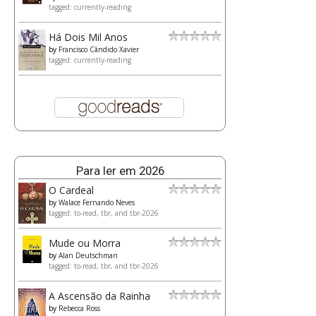
tagged: currently-reading
Há Dois Mil Anos
by
Francisco Cândido Xavier
tagged: currently-reading
Para ler em 2026
O Cardeal
by
Walace Fernando Neves
tagged: to-read, tbr, and tbr-2026
Mude ou Morra
by
Alan Deutschman
tagged: to-read, tbr, and tbr-2026
A Ascensão da Rainha
by
Rebecca Ross