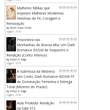
Mulheres Bíblias que
Inspiram Mulheres Modernas:
Histórias de Fé, Coragem e
Renovação
by
Sarah Grace Olivet
tagged: 2026
Prisioneira nas
Montanhas de Bruma Alta: Um Dark
Romance BDSM de Sequestro e
Rendição (Conto Intenso)
by
Evelyn K. Kage
tagged: 2026
A Submissa da Mistress:
Um Conto Dark Romance BDSM FF
de Dominação Feminina e Entrega
Total (Mestres do Prazer)
by
Evelyn K. Kage
tagged: 2026
Aula Proibida: Rendição
na Sala 312