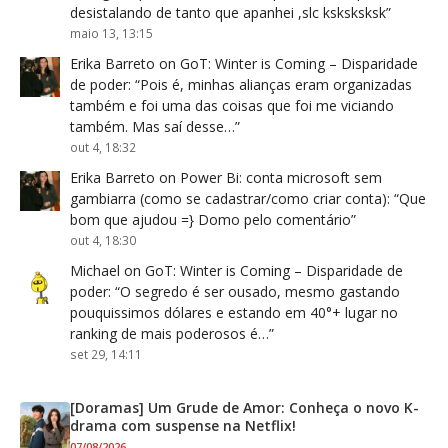
desistalando de tanto que apanhei ,slc ksksksksk
”
maio 13, 13:15
Erika Barreto
on
GoT: Winter is Coming – Disparidade
de poder
: “
Pois é, minhas alianças eram organizadas
também e foi uma das coisas que foi me viciando
também. Mas saí desse…
”
out 4, 18:32
Erika Barreto
on
Power Bi: conta microsoft sem
gambiarra (como se cadastrar/como criar conta)
: “
Que
bom que ajudou =} Domo pelo comentário
”
out 4, 18:30
Michael
on
GoT: Winter is Coming – Disparidade de
poder
: “
O segredo é ser ousado, mesmo gastando
pouquissimos dólares e estando em 40°+ lugar no
ranking de mais poderosos é…
”
set 29, 14:11
[Doramas] Um Grude de Amor: Conheça o novo K-
drama com suspense na Netflix!
07/08/2026