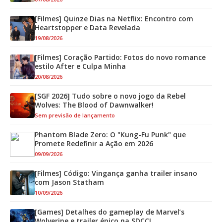
[Filmes] Quinze Dias na Netflix: Encontro com
Heartstopper e Data Revelada
19/08/2026
[Filmes] Coração Partido: Fotos do novo romance
estilo After e Culpa Minha
20/08/2026
[SGF 2026] Tudo sobre o novo jogo da Rebel
Wolves: The Blood of Dawnwalker!
Sem previsão de lançamento
Phantom Blade Zero: O "Kung-Fu Punk" que
Promete Redefinir a Ação em 2026
09/09/2026
[Filmes] Código: Vingança ganha trailer insano
com Jason Statham
10/09/2026
[Games] Detalhes do gameplay de Marvel’s
Wolverine e trailer épico na SDCC!