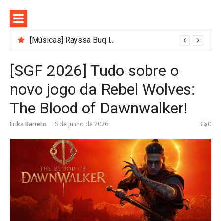
Pular
para
o
conteúdo
[Músicas] Rayssa Buq lança música gospel autoral e anuncia Buq Care 2026
[SGF 2026] Tudo sobre o
novo jogo da Rebel Wolves:
The Blood of Dawnwalker!
Erika Barreto
6 de junho de 2026
0