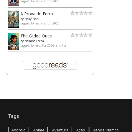
tagged: to-read and tbr-2026
A Prova do Ferro
by
Holly Black
tagged: to-read and tbr-2026
The Gilded Ones
by
Namina Forna
tagged: to-read, tbr-2026, and tbr
Tags
Android
Anime
Aventura
Ação
Bandai Namco