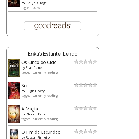
by
Evelyn K. Kage
tagged: 2026
Erika's Estante: Lendo
Os Cinco do Ciclo
by
Elias Flamel
tagged: currently-reading
Silo
by
Hugh Howey
tagged: currently-reading
A Magia
by
Rhonda Byrne
tagged: currently-reading
O Fim da Escuridão
by
Robson Pinheiro