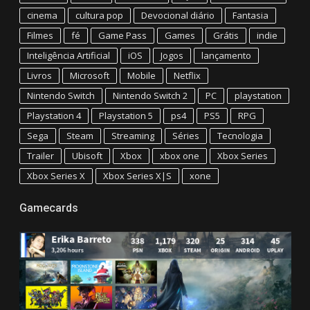
cinema
cultura pop
Devocional diário
Fantasia
Filmes
fé
Game Pass
Games
Grátis
indie
Inteligência Artificial
iOS
Jogos
lançamento
Livros
Microsoft
Mobile
Netflix
Nintendo Switch
Nintendo Switch 2
PC
playstation
Playstation 4
Playstation 5
ps4
PS5
RPG
Sega
Steam
Streaming
Séries
Tecnologia
Trailer
Ubisoft
Xbox
xbox one
Xbox Series
Xbox Series X
Xbox Series X|S
xone
Gamecards