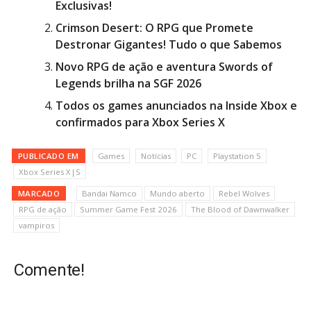
Exclusivas!
Crimson Desert: O RPG que Promete
Destronar Gigantes! Tudo o que Sabemos
Novo RPG de ação e aventura Swords of
Legends brilha na SGF 2026
Todos os games anunciados na Inside Xbox e
confirmados para Xbox Series X
PUBLICADO EM
Games
Notícias
PC
Playstation 5
Xbox Series X|S
MARCADO
Bandai Namco
Mundo aberto
Rebel Wolves
RPG de ação
Summer Game Fest 2026
The Blood of Dawnwalker
vampiros
Comente!