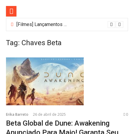
Pular
para
o
conteúdo
[Filmes] Lançamentos de agosto no Adrenalina Pura+ trazem ação e suspense
Tag:
Chaves Beta
Erika Barreto
26 de abril de 2025
0
Beta Global de Dune: Awakening
Anunciado Para Maio! Garanta Seu