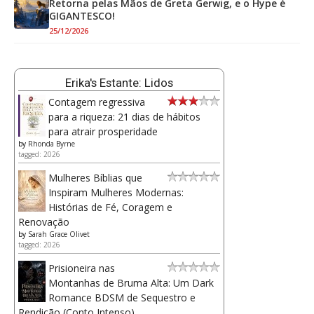
Retorna pelas Mãos de Greta Gerwig, e o Hype é
GIGANTESCO!
25/12/2026
Erika's Estante: Lidos
Contagem regressiva
para a riqueza: 21 dias de hábitos
para atrair prosperidade
by
Rhonda Byrne
tagged: 2026
Mulheres Bíblias que
Inspiram Mulheres Modernas:
Histórias de Fé, Coragem e
Renovação
by
Sarah Grace Olivet
tagged: 2026
Prisioneira nas
Montanhas de Bruma Alta: Um Dark
Romance BDSM de Sequestro e
Rendição (Conto Intenso)