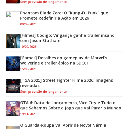
Sem previsão de lançamento
Phantom Blade Zero: O "Kung-Fu Punk" que
Promete Redefinir a Ação em 2026
09/09/2026
[Filmes] Código: Vingança ganha trailer insano
com Jason Statham
10/09/2026
[Games] Detalhes do gameplay de Marvel’s
Wolverine e trailer épico na SDCC!
15/09/2026
[TGA 2025] Street Fighter Filme 2026: Imagens
reveladas
Sem previsão de lançamento
GTA 6: Data de Lançamento, Vice City e Tudo o
que Sabemos Sobre o Jogo que Vai Parar o Mundo
19/11/2026
O Guarda-Roupa Vai Abrir de Novo! Nárnia