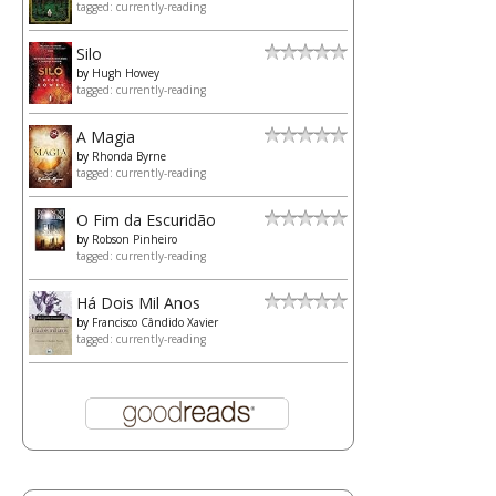
tagged: currently-reading
Silo
by
Hugh Howey
tagged: currently-reading
A Magia
by
Rhonda Byrne
tagged: currently-reading
O Fim da Escuridão
by
Robson Pinheiro
tagged: currently-reading
Há Dois Mil Anos
by
Francisco Cândido Xavier
tagged: currently-reading