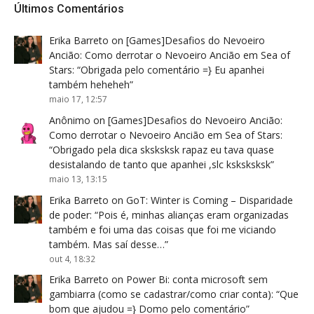
Últimos Comentários
Erika Barreto
on
[Games]Desafios do Nevoeiro
Ancião: Como derrotar o Nevoeiro Ancião em Sea of
Stars
: “
Obrigada pelo comentário =} Eu apanhei
também heheheh
”
maio 17, 12:57
Anônimo
on
[Games]Desafios do Nevoeiro Ancião:
Como derrotar o Nevoeiro Ancião em Sea of Stars
:
“
Obrigado pela dica sksksksk rapaz eu tava quase
desistalando de tanto que apanhei ,slc ksksksksk
”
maio 13, 13:15
Erika Barreto
on
GoT: Winter is Coming – Disparidade
de poder
: “
Pois é, minhas alianças eram organizadas
também e foi uma das coisas que foi me viciando
também. Mas saí desse…
”
out 4, 18:32
Erika Barreto
on
Power Bi: conta microsoft sem
gambiarra (como se cadastrar/como criar conta)
: “
Que
bom que ajudou =} Domo pelo comentário
”