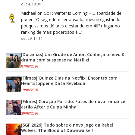
out 4, 18:30
Michael
on
GoT: Winter is Coming – Disparidade de
poder
: “
O segredo é ser ousado, mesmo gastando
pouquissimos dólares e estando em 40°+ lugar no
ranking de mais poderosos é…
”
set 29, 14:11
[Doramas] Um Grude de Amor: Conheça o novo K-
drama com suspense na Netflix!
07/08/2026
[Filmes] Quinze Dias na Netflix: Encontro com
Heartstopper e Data Revelada
19/08/2026
[Filmes] Coração Partido: Fotos do novo romance
estilo After e Culpa Minha
20/08/2026
[SGF 2026] Tudo sobre o novo jogo da Rebel
Wolves: The Blood of Dawnwalker!