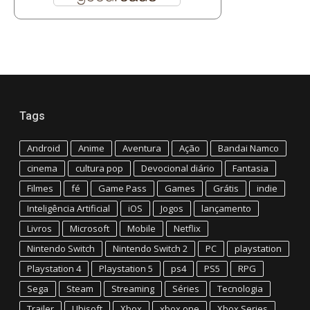
Tags
Android
Anime
Aventura
Ação
Bandai Namco
cinema
cultura pop
Devocional diário
Fantasia
Filmes
fé
Game Pass
Games
Grátis
indie
Inteligência Artificial
iOS
Jogos
lançamento
Livros
Microsoft
Mobile
Netflix
Nintendo Switch
Nintendo Switch 2
PC
playstation
Playstation 4
Playstation 5
ps4
PS5
RPG
Sega
Steam
Streaming
Séries
Tecnologia
Trailer
Ubisoft
Xbox
xbox one
Xbox Series