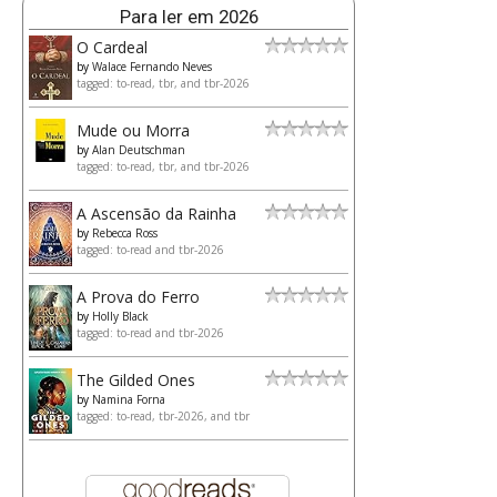
Para ler em 2026
O Cardeal
by
Walace Fernando Neves
tagged: to-read, tbr, and tbr-2026
Mude ou Morra
by
Alan Deutschman
tagged: to-read, tbr, and tbr-2026
A Ascensão da Rainha
by
Rebecca Ross
tagged: to-read and tbr-2026
A Prova do Ferro
by
Holly Black
tagged: to-read and tbr-2026
The Gilded Ones
by
Namina Forna
tagged: to-read, tbr-2026, and tbr