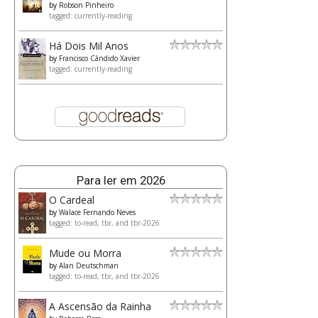
by
Robson Pinheiro
tagged: currently-reading
Há Dois Mil Anos
by
Francisco Cândido Xavier
tagged: currently-reading
Para ler em 2026
O Cardeal
by
Walace Fernando Neves
tagged: to-read, tbr, and tbr-2026
Mude ou Morra
by
Alan Deutschman
tagged: to-read, tbr, and tbr-2026
A Ascensão da Rainha