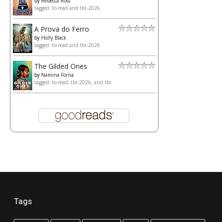
by
Rebecca Ross
tagged: to-read and tbr-2026
A Prova do Ferro
by
Holly Black
tagged: to-read and tbr-2026
The Gilded Ones
by
Namina Forna
tagged: to-read, tbr-2026, and tbr
Tags