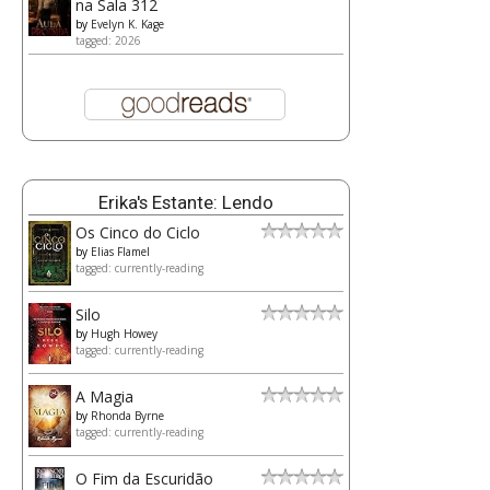
na Sala 312
by
Evelyn K. Kage
tagged: 2026
Erika's Estante: Lendo
Os Cinco do Ciclo
by
Elias Flamel
tagged: currently-reading
Silo
by
Hugh Howey
tagged: currently-reading
A Magia
by
Rhonda Byrne
tagged: currently-reading
O Fim da Escuridão