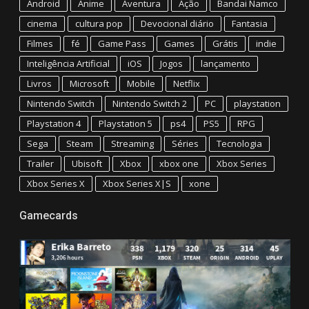
Android
Anime
Aventura
Ação
Bandai Namco
cinema
cultura pop
Devocional diário
Fantasia
Filmes
fé
Game Pass
Games
Grátis
indie
Inteligência Artificial
iOS
Jogos
lançamento
Livros
Microsoft
Mobile
Netflix
Nintendo Switch
Nintendo Switch 2
PC
playstation
Playstation 4
Playstation 5
ps4
PS5
RPG
Sega
Steam
Streaming
Séries
Tecnologia
Trailer
Ubisoft
Xbox
xbox one
Xbox Series
Xbox Series X
Xbox Series X|S
xone
Gamecards