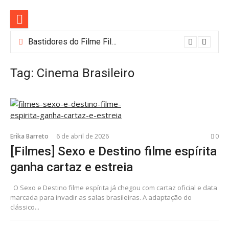
Pular
para
o
conteúdo
Lançamentos da HBO Max em Agosto: Lanternas, Casa do Dragão e Mais! [Filmes/Séries/Documentários e mais]
Bastidores do Filme Filhos de Sangue e Osso Revelam a Magia de Orïsha
Tag:
Cinema Brasileiro
Erika Barreto
6 de abril de 2026
0
[Filmes] Sexo e Destino filme espírita
ganha cartaz e estreia
O Sexo e Destino filme espírita já chegou com cartaz oficial e data
marcada para invadir as salas brasileiras. A adaptação do
clássico...