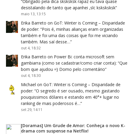
“
Obrigado pela dica sksksksk rapaz eu tava quase
desistalando de tanto que apanhei ,slc ksksksksk
”
maio 13, 13:15
Erika Barreto
on
GoT: Winter is Coming – Disparidade
de poder
: “
Pois é, minhas alianças eram organizadas
também e foi uma das coisas que foi me viciando
também. Mas saí desse…
”
out 4, 18:32
Erika Barreto
on
Power Bi: conta microsoft sem
gambiarra (como se cadastrar/como criar conta)
: “
Que
bom que ajudou =} Domo pelo comentário
”
out 4, 18:30
Michael
on
GoT: Winter is Coming – Disparidade de
poder
: “
O segredo é ser ousado, mesmo gastando
pouquissimos dólares e estando em 40°+ lugar no
ranking de mais poderosos é…
”
set 29, 14:11
[Doramas] Um Grude de Amor: Conheça o novo K-
drama com suspense na Netflix!