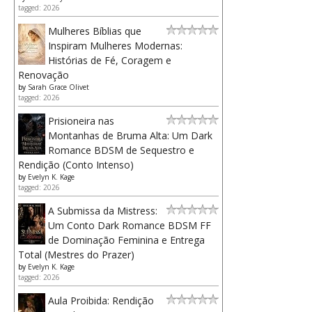
tagged: 2026
Mulheres Bíblias que
Inspiram Mulheres Modernas:
Histórias de Fé, Coragem e
Renovação
by
Sarah Grace Olivet
tagged: 2026
Prisioneira nas
Montanhas de Bruma Alta: Um Dark
Romance BDSM de Sequestro e
Rendição (Conto Intenso)
by
Evelyn K. Kage
tagged: 2026
A Submissa da Mistress:
Um Conto Dark Romance BDSM FF
de Dominação Feminina e Entrega
Total (Mestres do Prazer)
by
Evelyn K. Kage
tagged: 2026
Aula Proibida: Rendição