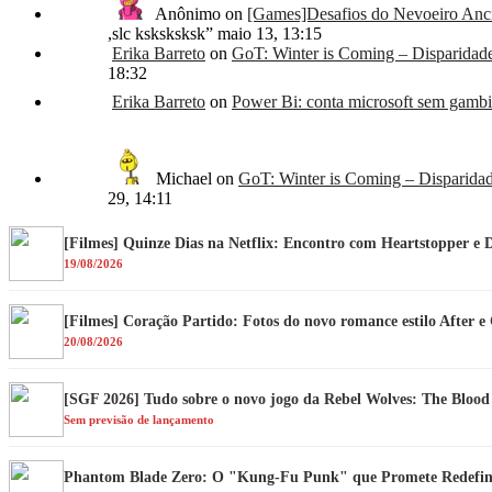
Anônimo
on
[Games]Desafios do Nevoeiro Anci
,slc ksksksksk
”
maio 13, 13:15
Erika Barreto
on
GoT: Winter is Coming – Disparidad
18:32
Erika Barreto
on
Power Bi: conta microsoft sem gambia
Michael
on
GoT: Winter is Coming – Disparida
29, 14:11
[Filmes] Quinze Dias na Netflix: Encontro com Heartstopper e 
19/08/2026
[Filmes] Coração Partido: Fotos do novo romance estilo After 
20/08/2026
[SGF 2026] Tudo sobre o novo jogo da Rebel Wolves: The Bloo
Sem previsão de lançamento
Phantom Blade Zero: O "Kung-Fu Punk" que Promete Redefini