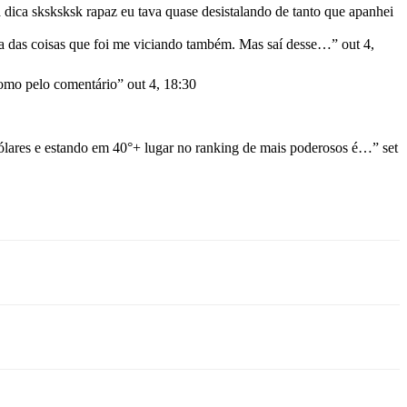
 dica sksksksk rapaz eu tava quase desistalando de tanto que apanhei
ma das coisas que foi me viciando também. Mas saí desse…
”
out 4,
mo pelo comentário
”
out 4, 18:30
lares e estando em 40°+ lugar no ranking de mais poderosos é…
”
set