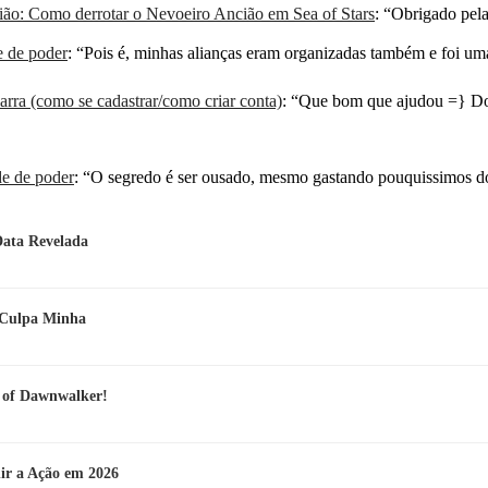
ão: Como derrotar o Nevoeiro Ancião em Sea of Stars
: “
Obrigado pela
e de poder
: “
Pois é, minhas alianças eram organizadas também e foi u
rra (como se cadastrar/como criar conta)
: “
Que bom que ajudou =} Do
de de poder
: “
O segredo é ser ousado, mesmo gastando pouquissimos dó
Data Revelada
e Culpa Minha
d of Dawnwalker!
r a Ação em 2026