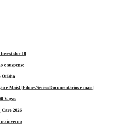
Investidor 10
o e suspense
e Orïsha
 e Mais! [Filmes/Séries/Documentários e mais]
00 Vagas
q Care 2026
V no inverno