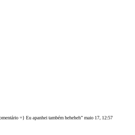
comentário =} Eu apanhei também heheheh
”
maio 17, 12:57