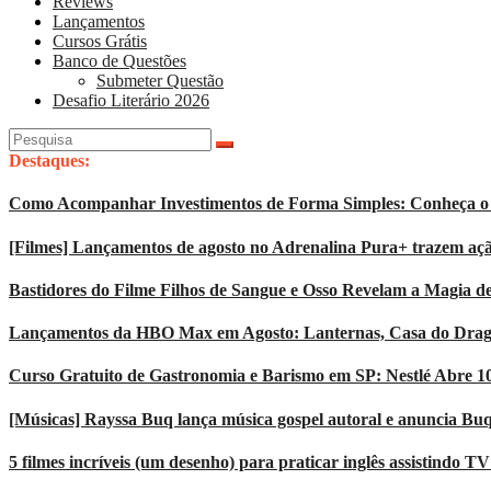
Reviews
Lançamentos
Cursos Grátis
Banco de Questões
Submeter Questão
Desafio Literário 2026
Pesquisar
por:
Destaques:
Como Acompanhar Investimentos de Forma Simples: Conheça o 
[Filmes] Lançamentos de agosto no Adrenalina Pura+ trazem açã
Bastidores do Filme Filhos de Sangue e Osso Revelam a Magia d
Lançamentos da HBO Max em Agosto: Lanternas, Casa do Dragão
Curso Gratuito de Gastronomia e Barismo em SP: Nestlé Abre 1
[Músicas] Rayssa Buq lança música gospel autoral e anuncia Bu
5 filmes incríveis (um desenho) para praticar inglês assistindo T