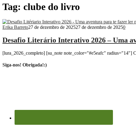
Tag:
clube do livro
Erika Barreto
27 de dezembro de 2025
27 de dezembro de 2025
0
Desafio Literário Interativo 2026 – Uma av
[lura_2026_completo] [su_note note_color="#e5eafc" radius="14"] Co
Siga-nos! Obrigada!:)