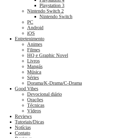
Playstation 3
Nintendo Switch 2
Nintendo Switch
PC
Android
iOS
Entretenimento
Animes
Filmes
HQ e Graphic Novel
Livros
Mangás
Música
Séries
Dorama/K-Drama/C-Drama
Good Vibes
Devocional diário
Orações
Técnicas
Vídeos
Reviews
Tutoriais/Dicas
Notícias
Contato