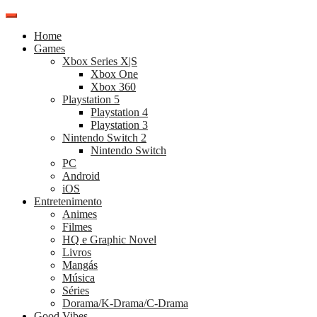
Pular
para
Home
o
Games
conteúdo
Xbox Series X|S
Xbox One
Xbox 360
Playstation 5
Playstation 4
Playstation 3
Nintendo Switch 2
Nintendo Switch
PC
Android
iOS
Entretenimento
Animes
Filmes
HQ e Graphic Novel
Livros
Mangás
Música
Séries
Dorama/K-Drama/C-Drama
Good Vibes