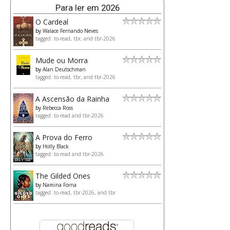
Para ler em 2026
O Cardeal
by
Walace Fernando Neves
tagged: to-read, tbr, and tbr-2026
Mude ou Morra
by
Alan Deutschman
tagged: to-read, tbr, and tbr-2026
A Ascensão da Rainha
by
Rebecca Ross
tagged: to-read and tbr-2026
A Prova do Ferro
by
Holly Black
tagged: to-read and tbr-2026
The Gilded Ones
by
Namina Forna
tagged: to-read, tbr-2026, and tbr