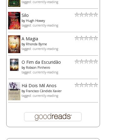
tagged: currently-reading
Silo
by
Hugh Howey
tagged: currently-reading
A Magia
by
Rhonda Byrne
tagged: currently-reading
O Fim da Escuridão
by
Robson Pinheiro
tagged: currently-reading
Há Dois Mil Anos
by
Francisco Cândido Xavier
tagged: currently-reading