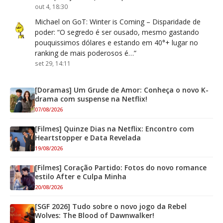
out 4, 18:30
Michael
on
GoT: Winter is Coming – Disparidade de
poder
: “
O segredo é ser ousado, mesmo gastando
pouquissimos dólares e estando em 40°+ lugar no
ranking de mais poderosos é…
”
set 29, 14:11
[Doramas] Um Grude de Amor: Conheça o novo K-
drama com suspense na Netflix!
07/08/2026
[Filmes] Quinze Dias na Netflix: Encontro com
Heartstopper e Data Revelada
19/08/2026
[Filmes] Coração Partido: Fotos do novo romance
estilo After e Culpa Minha
20/08/2026
[SGF 2026] Tudo sobre o novo jogo da Rebel
Wolves: The Blood of Dawnwalker!