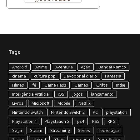
Tags
Android
Anime
Aventura
Ação
Bandai Namco
cinema
cultura pop
Devocional diário
Fantasia
Filmes
fé
Game Pass
Games
Grátis
indie
Inteligência Artificial
iOS
Jogos
lançamento
Livros
Microsoft
Mobile
Netflix
Nintendo Switch
Nintendo Switch 2
PC
playstation
Playstation 4
Playstation 5
ps4
PS5
RPG
Sega
Steam
Streaming
Séries
Tecnologia
Trailer
Ubisoft
Xbox
xbox one
Xbox Series