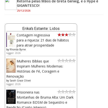
Retorna pelas Mãos de Greta Gerwig, e o Hype é
GIGANTESCO!
25/12/2026
Erika's Estante: Lidos
Contagem regressiva
para a riqueza: 21 dias de hábitos
para atrair prosperidade
by
Rhonda Byrne
tagged: 2026
Mulheres Bíblias que
Inspiram Mulheres Modernas:
Histórias de Fé, Coragem e
Renovação
by
Sarah Grace Olivet
tagged: 2026
Prisioneira nas
Montanhas de Bruma Alta: Um Dark
Romance BDSM de Sequestro e
Rendição (Conto Intenso)