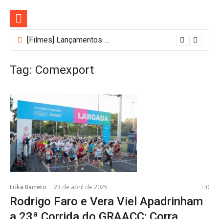
Pular
para
o
conteúdo
[Filmes] Lançamentos de agosto no Adrenalina Pura+ trazem ação e suspense
Tag:
Comexport
Erika Barreto
23 de abril de 2025
0
Rodrigo Faro e Vera Viel Apadrinham
a 23ª Corrida do GRAACC: Corra,