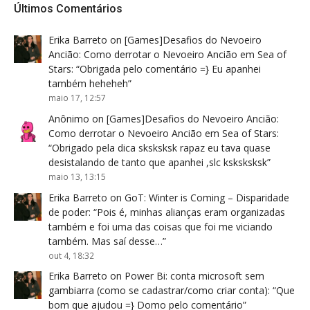
Últimos Comentários
Erika Barreto
on
[Games]Desafios do Nevoeiro
Ancião: Como derrotar o Nevoeiro Ancião em Sea of
Stars
: “
Obrigada pelo comentário =} Eu apanhei
também heheheh
”
maio 17, 12:57
Anônimo
on
[Games]Desafios do Nevoeiro Ancião:
Como derrotar o Nevoeiro Ancião em Sea of Stars
:
“
Obrigado pela dica sksksksk rapaz eu tava quase
desistalando de tanto que apanhei ,slc ksksksksk
”
maio 13, 13:15
Erika Barreto
on
GoT: Winter is Coming – Disparidade
de poder
: “
Pois é, minhas alianças eram organizadas
também e foi uma das coisas que foi me viciando
também. Mas saí desse…
”
out 4, 18:32
Erika Barreto
on
Power Bi: conta microsoft sem
gambiarra (como se cadastrar/como criar conta)
: “
Que
bom que ajudou =} Domo pelo comentário
”