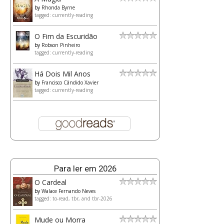
by
Rhonda Byrne
tagged: currently-reading
O Fim da Escuridão
by
Robson Pinheiro
tagged: currently-reading
Há Dois Mil Anos
by
Francisco Cândido Xavier
tagged: currently-reading
Para ler em 2026
O Cardeal
by
Walace Fernando Neves
tagged: to-read, tbr, and tbr-2026
Mude ou Morra