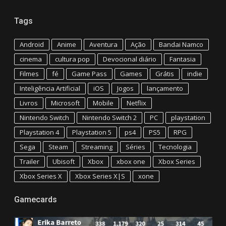
Tags
Android
Anime
Aventura
Ação
Bandai Namco
cinema
cultura pop
Devocional diário
Fantasia
Filmes
fé
Game Pass
Games
Grátis
indie
Inteligência Artificial
iOS
Jogos
lançamento
Livros
Microsoft
Mobile
Netflix
Nintendo Switch
Nintendo Switch 2
PC
playstation
Playstation 4
Playstation 5
ps4
PS5
RPG
Sega
Steam
Streaming
Séries
Tecnologia
Trailer
Ubisoft
Xbox
xbox one
Xbox Series
Xbox Series X
Xbox Series X|S
xone
Gamecards