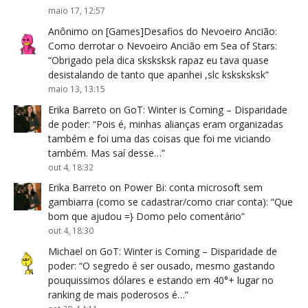
maio 17, 12:57
Anônimo
on
[Games]Desafios do Nevoeiro Ancião:
Como derrotar o Nevoeiro Ancião em Sea of Stars
:
“
Obrigado pela dica sksksksk rapaz eu tava quase
desistalando de tanto que apanhei ,slc ksksksksk
”
maio 13, 13:15
Erika Barreto
on
GoT: Winter is Coming – Disparidade
de poder
: “
Pois é, minhas alianças eram organizadas
também e foi uma das coisas que foi me viciando
também. Mas saí desse…
”
out 4, 18:32
Erika Barreto
on
Power Bi: conta microsoft sem
gambiarra (como se cadastrar/como criar conta)
: “
Que
bom que ajudou =} Domo pelo comentário
”
out 4, 18:30
Michael
on
GoT: Winter is Coming – Disparidade de
poder
: “
O segredo é ser ousado, mesmo gastando
pouquissimos dólares e estando em 40°+ lugar no
ranking de mais poderosos é…
”