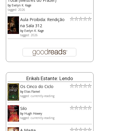
Total (Mestres do Prazer)
by
Evelyn K. Kage
tagged: 2026
Aula Proibida: Rendição
na Sala 312
by
Evelyn K. Kage
tagged: 2026
Erika's Estante: Lendo
Os Cinco do Ciclo
by
Elias Flamel
tagged: currently-reading
Silo
by
Hugh Howey
tagged: currently-reading
A Magia