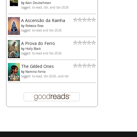
by
Alan Deutschman
tagged: to-read, tbr, and tbr-2026
A Ascensão da Rainha
by
Rebecca Ross
tagged: to-read and tbr-2026
A Prova do Ferro
by
Holly Black
tagged: to-read and tbr-2026
The Gilded Ones
by
Namina Forna
tagged: to-read, tbr-2026, and tbr