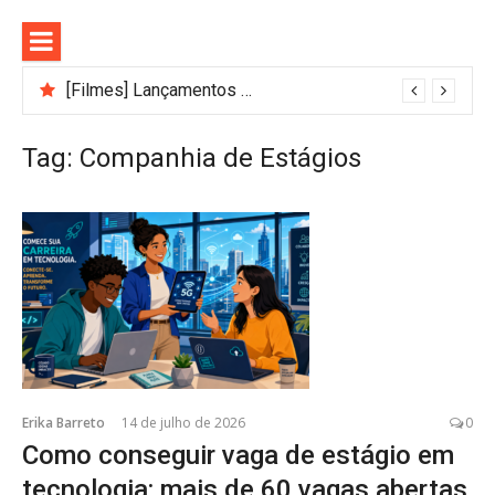
Pular
para
o
conteúdo
[Filmes] Lançamentos de agosto no Adrenalina Pura+ trazem ação e suspense
Bastidores do Filme Filhos de Sangue e Osso Revelam a Magia de Orïsha
Tag:
Companhia de Estágios
Erika Barreto
14 de julho de 2026
0
Como conseguir vaga de estágio em
tecnologia: mais de 60 vagas abertas