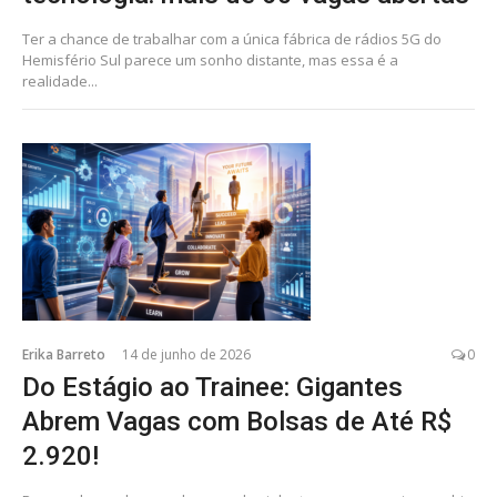
Ter a chance de trabalhar com a única fábrica de rádios 5G do
Hemisfério Sul parece um sonho distante, mas essa é a
realidade...
Erika Barreto
14 de junho de 2026
0
Do Estágio ao Trainee: Gigantes
Abrem Vagas com Bolsas de Até R$
2.920!