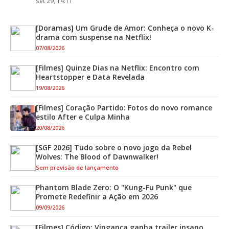
set 29, 14:11
[Doramas] Um Grude de Amor: Conheça o novo K-
drama com suspense na Netflix!
07/08/2026
[Filmes] Quinze Dias na Netflix: Encontro com
Heartstopper e Data Revelada
19/08/2026
[Filmes] Coração Partido: Fotos do novo romance
estilo After e Culpa Minha
20/08/2026
[SGF 2026] Tudo sobre o novo jogo da Rebel
Wolves: The Blood of Dawnwalker!
Sem previsão de lançamento
Phantom Blade Zero: O "Kung-Fu Punk" que
Promete Redefinir a Ação em 2026
09/09/2026
[Filmes] Código: Vingança ganha trailer insano