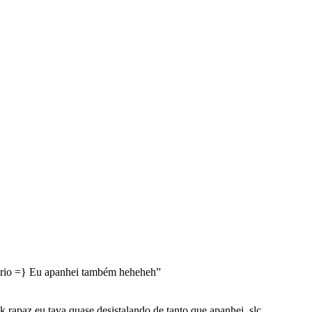
rio =} Eu apanhei também heheheh
”
 rapaz eu tava quase desistalando de tanto que apanhei ,slc