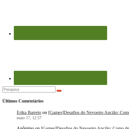
Pesquisar
por:
Últimos Comentários
Erika Barreto
on
[Games]Desafios do Nevoeiro Ancião: Como 
maio 17, 12:57
Anônimo
on
[Games]Desafios do Nevoeiro Ancião: Como der