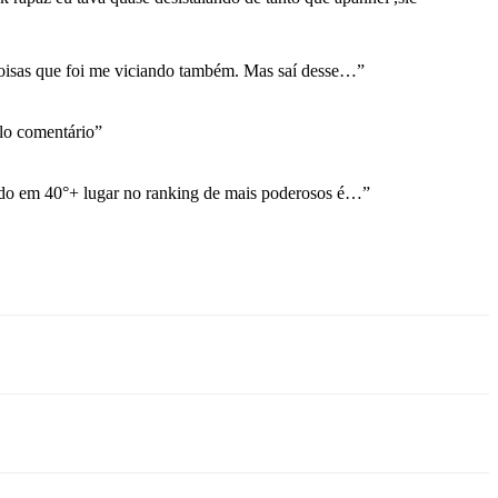
coisas que foi me viciando também. Mas saí desse…
”
o comentário
”
ndo em 40°+ lugar no ranking de mais poderosos é…
”