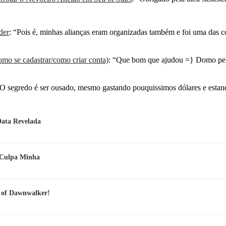
der
: “
Pois é, minhas alianças eram organizadas também e foi uma das 
mo se cadastrar/como criar conta)
: “
Que bom que ajudou =} Domo pel
O segredo é ser ousado, mesmo gastando pouquissimos dólares e esta
Data Revelada
e Culpa Minha
d of Dawnwalker!