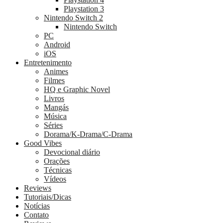
Playstation 3
Nintendo Switch 2
Nintendo Switch
PC
Android
iOS
Entretenimento
Animes
Filmes
HQ e Graphic Novel
Livros
Mangás
Música
Séries
Dorama/K-Drama/C-Drama
Good Vibes
Devocional diário
Orações
Técnicas
Vídeos
Reviews
Tutoriais/Dicas
Notícias
Contato