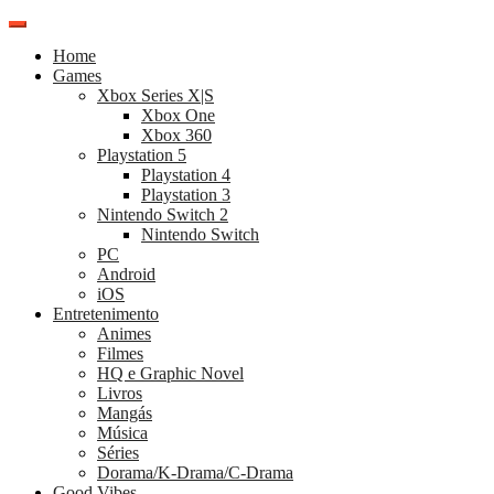
Pular
para
Home
o
Games
conteúdo
Xbox Series X|S
Xbox One
Xbox 360
Playstation 5
Playstation 4
Playstation 3
Nintendo Switch 2
Nintendo Switch
PC
Android
iOS
Entretenimento
Animes
Filmes
HQ e Graphic Novel
Livros
Mangás
Música
Séries
Dorama/K-Drama/C-Drama
Good Vibes