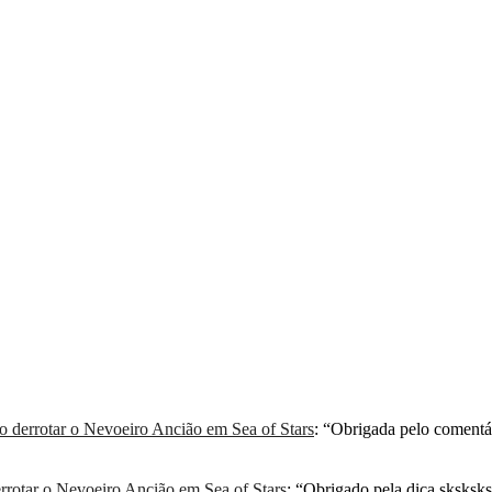
derrotar o Nevoeiro Ancião em Sea of Stars
: “
Obrigada pelo comentá
rotar o Nevoeiro Ancião em Sea of Stars
: “
Obrigado pela dica sksksksk