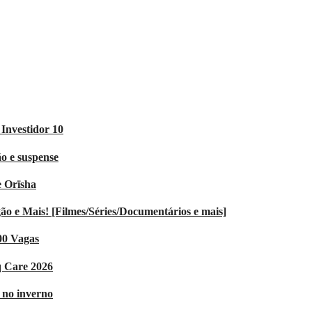
Investidor 10
o e suspense
e Orïsha
 e Mais! [Filmes/Séries/Documentários e mais]
00 Vagas
q Care 2026
V no inverno