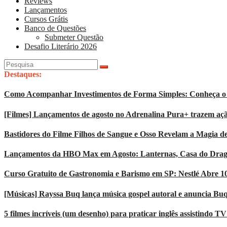
Reviews
Lançamentos
Cursos Grátis
Banco de Questões
Submeter Questão
Desafio Literário 2026
Pesquisar
por:
Destaques:
Como Acompanhar Investimentos de Forma Simples: Conheça o 
[Filmes] Lançamentos de agosto no Adrenalina Pura+ trazem açã
Bastidores do Filme Filhos de Sangue e Osso Revelam a Magia d
Lançamentos da HBO Max em Agosto: Lanternas, Casa do Dragão
Curso Gratuito de Gastronomia e Barismo em SP: Nestlé Abre 1
[Músicas] Rayssa Buq lança música gospel autoral e anuncia Bu
5 filmes incríveis (um desenho) para praticar inglês assistindo T