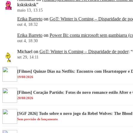
ksksksksk
”
maio 13, 13:15
Erika Barreto
on
GoT: Winter is Coming – Disparidade de po
out 4, 18:32
Erika Barreto
on
Power Bi: conta microsoft sem gambiarra (co
out 4, 18:30
Michael
on
GoT: Winter is Coming – Disparidade de poder
: “
set 29, 14:11
[Filmes] Quinze Dias na Netflix: Encontro com Heartstopper e 
19/08/2026
[Filmes] Coração Partido: Fotos do novo romance estilo After 
20/08/2026
[SGF 2026] Tudo sobre o novo jogo da Rebel Wolves: The Bloo
Sem previsão de lançamento