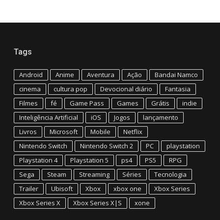
Tags
Android
Anime
Aventura
Ação
Bandai Namco
cinema
cultura pop
Devocional diário
Fantasia
Filmes
fé
Game Pass
Games
Grátis
indie
Inteligência Artificial
iOS
Jogos
lançamento
Livros
Microsoft
Mobile
Netflix
Nintendo Switch
Nintendo Switch 2
PC
playstation
Playstation 4
Playstation 5
ps4
PS5
RPG
Sega
Steam
Streaming
Séries
Tecnologia
Trailer
Ubisoft
Xbox
xbox one
Xbox Series
Xbox Series X
Xbox Series X|S
xone