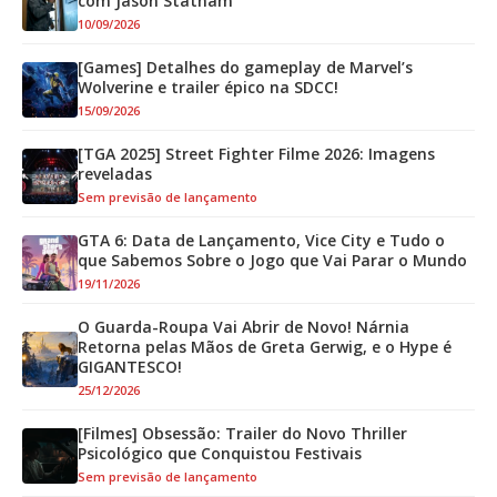
com Jason Statham
10/09/2026
[Games] Detalhes do gameplay de Marvel’s
Wolverine e trailer épico na SDCC!
15/09/2026
[TGA 2025] Street Fighter Filme 2026: Imagens
reveladas
Sem previsão de lançamento
GTA 6: Data de Lançamento, Vice City e Tudo o
que Sabemos Sobre o Jogo que Vai Parar o Mundo
19/11/2026
O Guarda-Roupa Vai Abrir de Novo! Nárnia
Retorna pelas Mãos de Greta Gerwig, e o Hype é
GIGANTESCO!
25/12/2026
[Filmes] Obsessão: Trailer do Novo Thriller
Psicológico que Conquistou Festivais
Sem previsão de lançamento