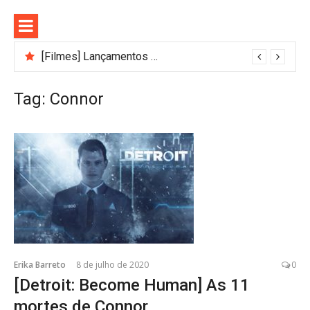
Pular
para
o
conteúdo
[Filmes] Lançamentos de agosto no Adrenalina Pura+ trazem ação e suspense
Bastidores do Filme Filhos de Sangue e Osso Revelam a Magia de Orïsha
Tag:
Connor
Erika Barreto
8 de julho de 2020
0
[Detroit: Become Human] As 11
mortes de Connor