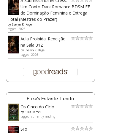
A Submissa da Mistress:
Um Conto Dark Romance BDSM FF
de Dominação Feminina e Entrega
Total (Mestres do Prazer)
by
Evelyn K. Kage
tagged: 2026
Aula Proibida: Rendição
na Sala 312
by
Evelyn K. Kage
tagged: 2026
Erika's Estante: Lendo
Os Cinco do Ciclo
by
Elias Flamel
tagged: currently-reading
Silo