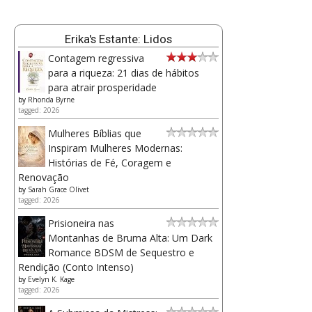
Erika's Estante: Lidos
Contagem regressiva
para a riqueza: 21 dias de hábitos
para atrair prosperidade
by
Rhonda Byrne
tagged: 2026
Mulheres Bíblias que
Inspiram Mulheres Modernas:
Histórias de Fé, Coragem e
Renovação
by
Sarah Grace Olivet
tagged: 2026
Prisioneira nas
Montanhas de Bruma Alta: Um Dark
Romance BDSM de Sequestro e
Rendição (Conto Intenso)
by
Evelyn K. Kage
tagged: 2026