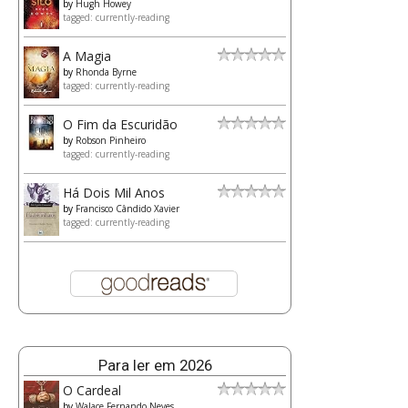
by
Hugh Howey
tagged: currently-reading
A Magia
by
Rhonda Byrne
tagged: currently-reading
O Fim da Escuridão
by
Robson Pinheiro
tagged: currently-reading
Há Dois Mil Anos
by
Francisco Cândido Xavier
tagged: currently-reading
Para ler em 2026
O Cardeal
by
Walace Fernando Neves