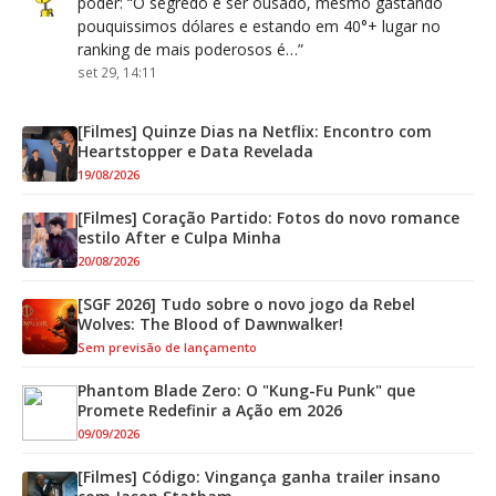
poder
: “
O segredo é ser ousado, mesmo gastando
pouquissimos dólares e estando em 40°+ lugar no
ranking de mais poderosos é…
”
set 29, 14:11
[Filmes] Quinze Dias na Netflix: Encontro com
Heartstopper e Data Revelada
19/08/2026
[Filmes] Coração Partido: Fotos do novo romance
estilo After e Culpa Minha
20/08/2026
[SGF 2026] Tudo sobre o novo jogo da Rebel
Wolves: The Blood of Dawnwalker!
Sem previsão de lançamento
Phantom Blade Zero: O "Kung-Fu Punk" que
Promete Redefinir a Ação em 2026
09/09/2026
[Filmes] Código: Vingança ganha trailer insano