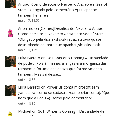
Ancião: Como derrotar o Nevoeiro Ancião em Sea of
Stars
: “
Obrigada pelo comentário =} Eu apanhei
também heheheh
”
maio 17, 12:57
Anônimo
on
[Games]Desafios do Nevoeiro Ancião:
Como derrotar o Nevoeiro Ancião em Sea of Stars
:
“
Obrigado pela dica sksksksk rapaz eu tava quase
desistalando de tanto que apanhei ,slc ksksksksk
”
maio 13, 13:15
Erika Barreto
on
GoT: Winter is Coming – Disparidade
de poder
: “
Pois é, minhas alianças eram organizadas
também e foi uma das coisas que foi me viciando
também. Mas saí desse…
”
out 4, 18:32
Erika Barreto
on
Power Bi: conta microsoft sem
gambiarra (como se cadastrar/como criar conta)
: “
Que
bom que ajudou =} Domo pelo comentário
”
out 4, 18:30
Michael
on
GoT: Winter is Coming – Disparidade de