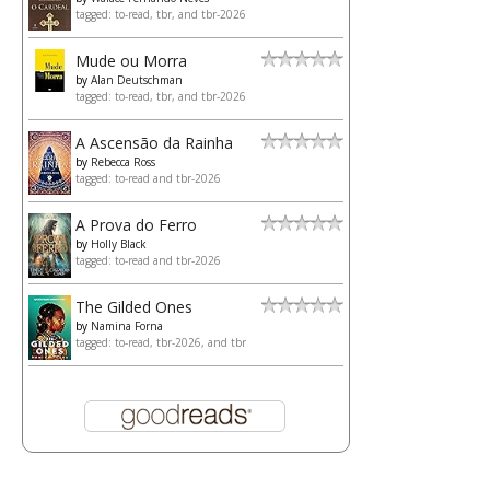
tagged: to-read, tbr, and tbr-2026
Mude ou Morra
by
Alan Deutschman
tagged: to-read, tbr, and tbr-2026
A Ascensão da Rainha
by
Rebecca Ross
tagged: to-read and tbr-2026
A Prova do Ferro
by
Holly Black
tagged: to-read and tbr-2026
The Gilded Ones
by
Namina Forna
tagged: to-read, tbr-2026, and tbr