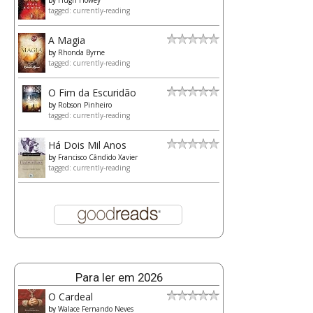
by
Hugh Howey
tagged: currently-reading
A Magia
by
Rhonda Byrne
tagged: currently-reading
O Fim da Escuridão
by
Robson Pinheiro
tagged: currently-reading
Há Dois Mil Anos
by
Francisco Cândido Xavier
tagged: currently-reading
Para ler em 2026
O Cardeal
by
Walace Fernando Neves