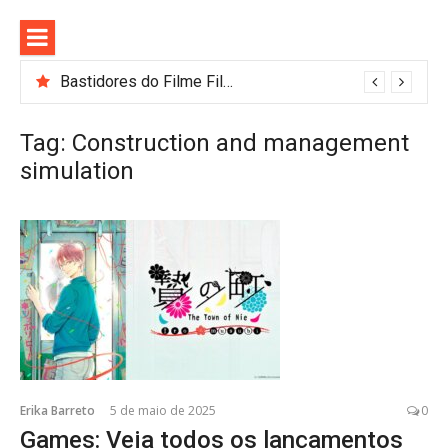
Pular
para
o
conteúdo
Bastidores do Filme Filhos de Sangue e Osso Revelam a Magia de Orïsha
Tag:
Construction and management
simulation
Erika Barreto
5 de maio de 2025
0
Games: Veja todos os lançamentos