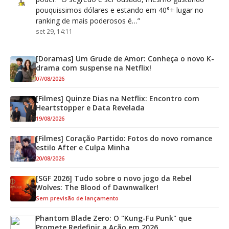
pouquissimos dólares e estando em 40°+ lugar no
ranking de mais poderosos é…
”
set 29, 14:11
[Doramas] Um Grude de Amor: Conheça o novo K-
drama com suspense na Netflix!
07/08/2026
[Filmes] Quinze Dias na Netflix: Encontro com
Heartstopper e Data Revelada
19/08/2026
[Filmes] Coração Partido: Fotos do novo romance
estilo After e Culpa Minha
20/08/2026
[SGF 2026] Tudo sobre o novo jogo da Rebel
Wolves: The Blood of Dawnwalker!
Sem previsão de lançamento
Phantom Blade Zero: O "Kung-Fu Punk" que
Promete Redefinir a Ação em 2026