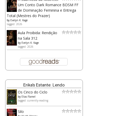
Um Conto Dark Romance BDSM FF
de Dominação Feminina e Entrega
Total (Mestres do Prazer)
by
Evelyn K. Kage
tagged: 2026
Aula Proibida: Rendição
na Sala 312
by
Evelyn K. Kage
tagged: 2026
Erika's Estante: Lendo
Os Cinco do Ciclo
by
Elias Flamel
tagged: currently-reading
Silo