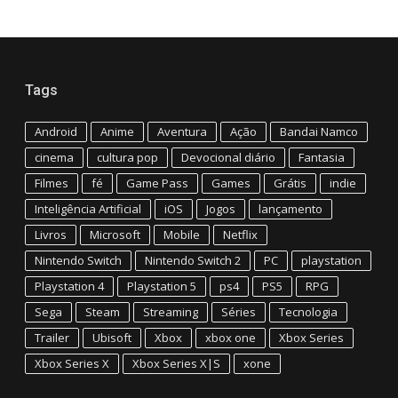
Tags
Android
Anime
Aventura
Ação
Bandai Namco
cinema
cultura pop
Devocional diário
Fantasia
Filmes
fé
Game Pass
Games
Grátis
indie
Inteligência Artificial
iOS
Jogos
lançamento
Livros
Microsoft
Mobile
Netflix
Nintendo Switch
Nintendo Switch 2
PC
playstation
Playstation 4
Playstation 5
ps4
PS5
RPG
Sega
Steam
Streaming
Séries
Tecnologia
Trailer
Ubisoft
Xbox
xbox one
Xbox Series
Xbox Series X
Xbox Series X|S
xone