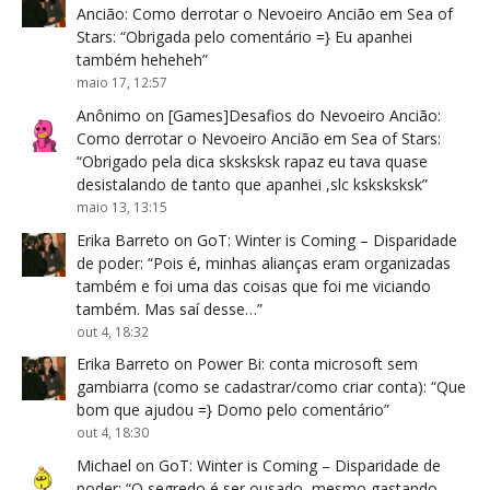
Ancião: Como derrotar o Nevoeiro Ancião em Sea of
Stars
: “
Obrigada pelo comentário =} Eu apanhei
também heheheh
”
maio 17, 12:57
Anônimo
on
[Games]Desafios do Nevoeiro Ancião:
Como derrotar o Nevoeiro Ancião em Sea of Stars
:
“
Obrigado pela dica sksksksk rapaz eu tava quase
desistalando de tanto que apanhei ,slc ksksksksk
”
maio 13, 13:15
Erika Barreto
on
GoT: Winter is Coming – Disparidade
de poder
: “
Pois é, minhas alianças eram organizadas
também e foi uma das coisas que foi me viciando
também. Mas saí desse…
”
out 4, 18:32
Erika Barreto
on
Power Bi: conta microsoft sem
gambiarra (como se cadastrar/como criar conta)
: “
Que
bom que ajudou =} Domo pelo comentário
”
out 4, 18:30
Michael
on
GoT: Winter is Coming – Disparidade de
poder
: “
O segredo é ser ousado, mesmo gastando