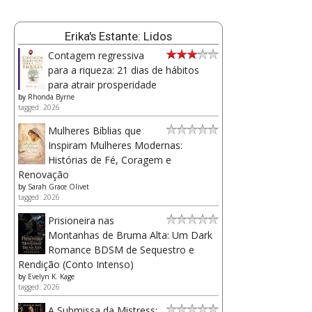
Erika's Estante: Lidos
Contagem regressiva
para a riqueza: 21 dias de hábitos
para atrair prosperidade
by
Rhonda Byrne
tagged: 2026
Mulheres Bíblias que
Inspiram Mulheres Modernas:
Histórias de Fé, Coragem e
Renovação
by
Sarah Grace Olivet
tagged: 2026
Prisioneira nas
Montanhas de Bruma Alta: Um Dark
Romance BDSM de Sequestro e
Rendição (Conto Intenso)
by
Evelyn K. Kage
tagged: 2026
A Submissa da Mistress: