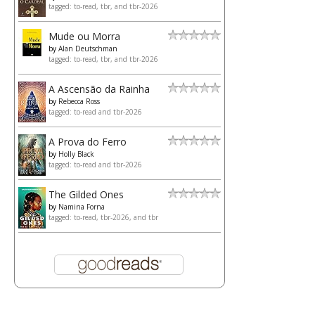
tagged: to-read, tbr, and tbr-2026
Mude ou Morra
by
Alan Deutschman
tagged: to-read, tbr, and tbr-2026
A Ascensão da Rainha
by
Rebecca Ross
tagged: to-read and tbr-2026
A Prova do Ferro
by
Holly Black
tagged: to-read and tbr-2026
The Gilded Ones
by
Namina Forna
tagged: to-read, tbr-2026, and tbr