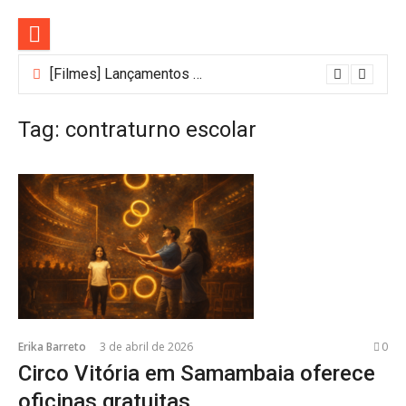
Pular
para
o
conteúdo
[Filmes] Lançamentos de agosto no Adrenalina Pura+ trazem ação e suspense
Tag:
contraturno escolar
Erika Barreto
3 de abril de 2026
0
Circo Vitória em Samambaia oferece
oficinas gratuitas