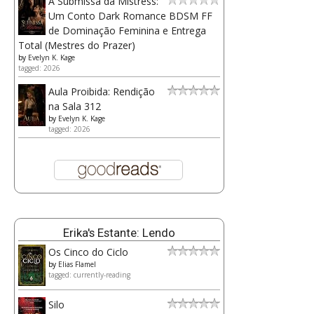
A Submissa da Mistress:
Um Conto Dark Romance BDSM FF
de Dominação Feminina e Entrega
Total (Mestres do Prazer)
by
Evelyn K. Kage
tagged: 2026
Aula Proibida: Rendição
na Sala 312
by
Evelyn K. Kage
tagged: 2026
Erika's Estante: Lendo
Os Cinco do Ciclo
by
Elias Flamel
tagged: currently-reading
Silo