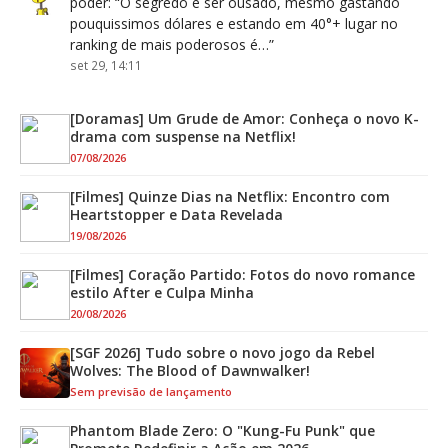
poder
: “
O segredo é ser ousado, mesmo gastando
pouquissimos dólares e estando em 40°+ lugar no
ranking de mais poderosos é…
”
set 29, 14:11
[Doramas] Um Grude de Amor: Conheça o novo K-
drama com suspense na Netflix!
07/08/2026
[Filmes] Quinze Dias na Netflix: Encontro com
Heartstopper e Data Revelada
19/08/2026
[Filmes] Coração Partido: Fotos do novo romance
estilo After e Culpa Minha
20/08/2026
[SGF 2026] Tudo sobre o novo jogo da Rebel
Wolves: The Blood of Dawnwalker!
Sem previsão de lançamento
Phantom Blade Zero: O "Kung-Fu Punk" que