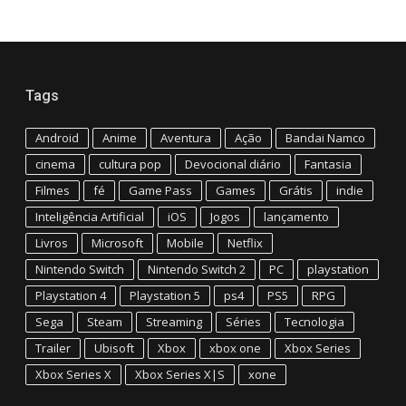
Tags
Android
Anime
Aventura
Ação
Bandai Namco
cinema
cultura pop
Devocional diário
Fantasia
Filmes
fé
Game Pass
Games
Grátis
indie
Inteligência Artificial
iOS
Jogos
lançamento
Livros
Microsoft
Mobile
Netflix
Nintendo Switch
Nintendo Switch 2
PC
playstation
Playstation 4
Playstation 5
ps4
PS5
RPG
Sega
Steam
Streaming
Séries
Tecnologia
Trailer
Ubisoft
Xbox
xbox one
Xbox Series
Xbox Series X
Xbox Series X|S
xone