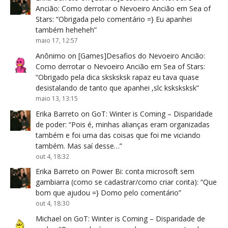
Ancião: Como derrotar o Nevoeiro Ancião em Sea of
Stars
: “
Obrigada pelo comentário =} Eu apanhei
também heheheh
”
maio 17, 12:57
Anônimo
on
[Games]Desafios do Nevoeiro Ancião:
Como derrotar o Nevoeiro Ancião em Sea of Stars
:
“
Obrigado pela dica sksksksk rapaz eu tava quase
desistalando de tanto que apanhei ,slc ksksksksk
”
maio 13, 13:15
Erika Barreto
on
GoT: Winter is Coming – Disparidade
de poder
: “
Pois é, minhas alianças eram organizadas
também e foi uma das coisas que foi me viciando
também. Mas saí desse…
”
out 4, 18:32
Erika Barreto
on
Power Bi: conta microsoft sem
gambiarra (como se cadastrar/como criar conta)
: “
Que
bom que ajudou =} Domo pelo comentário
”
out 4, 18:30
Michael
on
GoT: Winter is Coming – Disparidade de