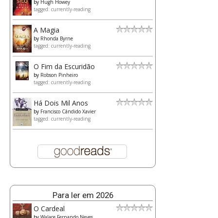
by
Hugh Howey
tagged: currently-reading
A Magia
by
Rhonda Byrne
tagged: currently-reading
O Fim da Escuridão
by
Robson Pinheiro
tagged: currently-reading
Há Dois Mil Anos
by
Francisco Cândido Xavier
tagged: currently-reading
Para ler em 2026
O Cardeal
by
Walace Fernando Neves