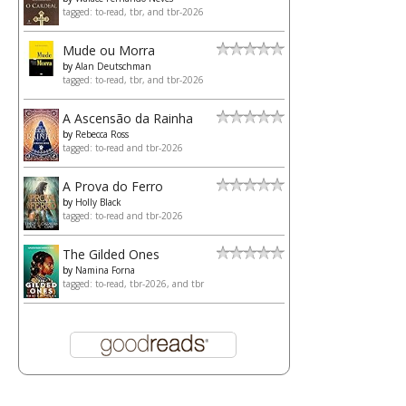
tagged: to-read, tbr, and tbr-2026
Mude ou Morra
by
Alan Deutschman
tagged: to-read, tbr, and tbr-2026
A Ascensão da Rainha
by
Rebecca Ross
tagged: to-read and tbr-2026
A Prova do Ferro
by
Holly Black
tagged: to-read and tbr-2026
The Gilded Ones
by
Namina Forna
tagged: to-read, tbr-2026, and tbr