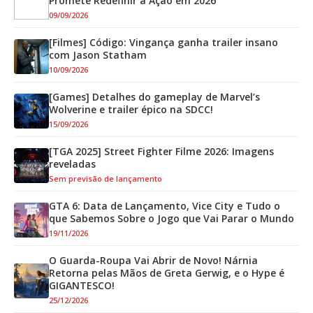
Promete Redefinir a Ação em 2026
09/09/2026
[Filmes] Código: Vingança ganha trailer insano
com Jason Statham
10/09/2026
[Games] Detalhes do gameplay de Marvel’s
Wolverine e trailer épico na SDCC!
15/09/2026
[TGA 2025] Street Fighter Filme 2026: Imagens
reveladas
Sem previsão de lançamento
GTA 6: Data de Lançamento, Vice City e Tudo o
que Sabemos Sobre o Jogo que Vai Parar o Mundo
19/11/2026
O Guarda-Roupa Vai Abrir de Novo! Nárnia
Retorna pelas Mãos de Greta Gerwig, e o Hype é
GIGANTESCO!
25/12/2026