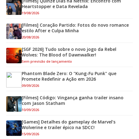
[Filmes] Quinze Dias na Netflix: Encontro com
Heartstopper e Data Revelada
19/08/2026
[Filmes] Coração Partido: Fotos do novo romance
estilo After e Culpa Minha
20/08/2026
[SGF 2026] Tudo sobre o novo jogo da Rebel
Wolves: The Blood of Dawnwalker!
Sem previsão de lançamento
Phantom Blade Zero: O "Kung-Fu Punk" que
Promete Redefinir a Ação em 2026
09/09/2026
[Filmes] Código: Vingança ganha trailer insano
com Jason Statham
10/09/2026
[Games] Detalhes do gameplay de Marvel’s
Wolverine e trailer épico na SDCC!
15/09/2026