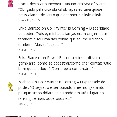
Como derrotar o Nevoeiro Ancião em Sea of Stars
:
“
Obrigado pela dica sksksksk rapaz eu tava quase
desistalando de tanto que apanhei ,slc ksksksksk
”
maio 13, 13:15
Erika Barreto
on
GoT: Winter is Coming – Disparidade
de poder
: “
Pois é, minhas alianças eram organizadas
também e foi uma das coisas que foi me viciando
também. Mas saí desse…
”
out 4, 18:32
Erika Barreto
on
Power Bi: conta microsoft sem
gambiarra (como se cadastrar/como criar conta)
: “
Que
bom que ajudou =} Domo pelo comentário
”
out 4, 18:30
Michael
on
GoT: Winter is Coming – Disparidade de
poder
: “
O segredo é ser ousado, mesmo gastando
pouquissimos dólares e estando em 40°+ lugar no
ranking de mais poderosos é…
”
set 29, 14:11