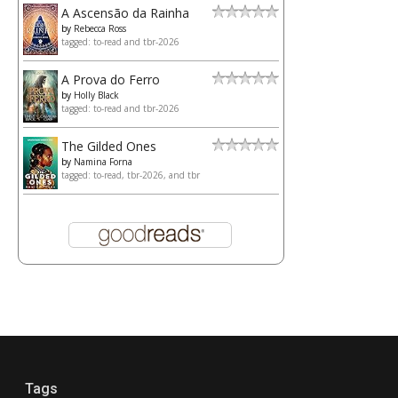
A Ascensão da Rainha
by
Rebecca Ross
tagged: to-read and tbr-2026
A Prova do Ferro
by
Holly Black
tagged: to-read and tbr-2026
The Gilded Ones
by
Namina Forna
tagged: to-read, tbr-2026, and tbr
Tags