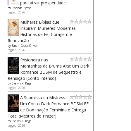
para atrair prosperidade
by
Rhonda Byrne
tagged: 2026
Mulheres Bíblias que
Inspiram Mulheres Modernas:
Histórias de Fé, Coragem e
Renovação
by
Sarah Grace Olivet
tagged: 2026
Prisioneira nas
Montanhas de Bruma Alta: Um Dark
Romance BDSM de Sequestro e
Rendição (Conto Intenso)
by
Evelyn K. Kage
tagged: 2026
A Submissa da Mistress:
Um Conto Dark Romance BDSM FF
de Dominação Feminina e Entrega
Total (Mestres do Prazer)
by
Evelyn K. Kage
tagged: 2026