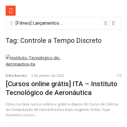
Pular
para
o
conteúdo
[Filmes] Lançamentos de agosto no Adrenalina Pura+ trazem ação e suspense
Tag:
Controle a Tempo Discreto
Erika Barreto
3 de janeiro de 2023
0
[Cursos online grátis] ITA – Instituto
Tecnológico de Aeronáutica
Estou na fase cursos online e grátis e depois do Curso de Ciência
da Computação de Harvard estou mais exigente. Então, hoje
trazemos cursos...