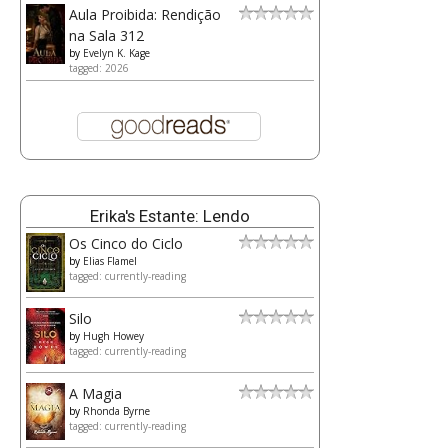
Aula Proibida: Rendição
na Sala 312
by
Evelyn K. Kage
tagged: 2026
Erika's Estante: Lendo
Os Cinco do Ciclo
by
Elias Flamel
tagged: currently-reading
Silo
by
Hugh Howey
tagged: currently-reading
A Magia
by
Rhonda Byrne
tagged: currently-reading