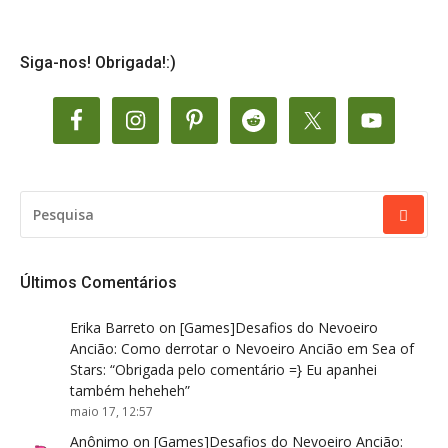
Siga-nos! Obrigada!:)
PESQUISAR
POR:
Últimos Comentários
Erika Barreto
on
[Games]Desafios do Nevoeiro
Ancião: Como derrotar o Nevoeiro Ancião em Sea of
Stars
: “
Obrigada pelo comentário =} Eu apanhei
também heheheh
”
maio 17, 12:57
Anônimo
on
[Games]Desafios do Nevoeiro Ancião: