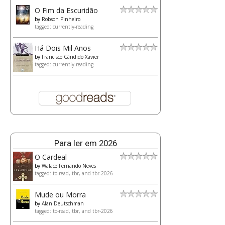
O Fim da Escuridão
by
Robson Pinheiro
tagged: currently-reading
Há Dois Mil Anos
by
Francisco Cândido Xavier
tagged: currently-reading
Para ler em 2026
O Cardeal
by
Walace Fernando Neves
tagged: to-read, tbr, and tbr-2026
Mude ou Morra
by
Alan Deutschman
tagged: to-read, tbr, and tbr-2026