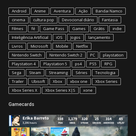
Android
Anime
Aventura
Ação
Bandai Namco
cinema
cultura pop
Devocional diário
Fantasia
Filmes
fé
Game Pass
Games
Grátis
indie
Inteligência Artificial
iOS
Jogos
lançamento
Livros
Microsoft
Mobile
Netflix
Nintendo Switch
Nintendo Switch 2
PC
playstation
Playstation 4
Playstation 5
ps4
PS5
RPG
Sega
Steam
Streaming
Séries
Tecnologia
Trailer
Ubisoft
Xbox
xbox one
Xbox Series
Xbox Series X
Xbox Series X|S
xone
Gamecards