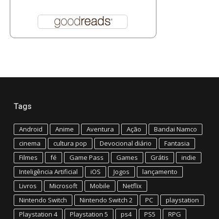
Tags
Android
Anime
Aventura
Ação
Bandai Namco
cinema
cultura pop
Devocional diário
Fantasia
Filmes
fé
Game Pass
Games
Grátis
indie
Inteligência Artificial
iOS
Jogos
lançamento
Livros
Microsoft
Mobile
Netflix
Nintendo Switch
Nintendo Switch 2
PC
playstation
Playstation 4
Playstation 5
ps4
PS5
RPG