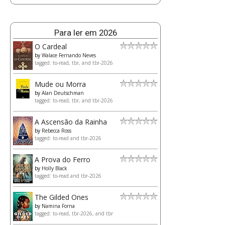
Para ler em 2026
O Cardeal
by
Walace Fernando Neves
tagged: to-read, tbr, and tbr-2026
Mude ou Morra
by
Alan Deutschman
tagged: to-read, tbr, and tbr-2026
A Ascensão da Rainha
by
Rebecca Ross
tagged: to-read and tbr-2026
A Prova do Ferro
by
Holly Black
tagged: to-read and tbr-2026
The Gilded Ones
by
Namina Forna
tagged: to-read, tbr-2026, and tbr