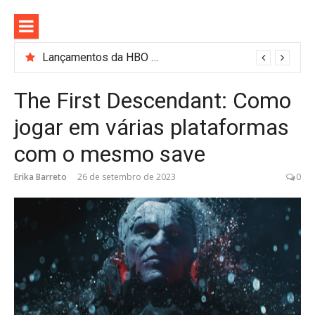
Pular
para
o
conteúdo
Lançamentos da HBO Max em Agosto: Lanternas, Casa do Dragão e Mais! [Filmes/Séries/Documentários e mais]
The First Descendant: Como
jogar em várias plataformas
com o mesmo save
Erika Barreto
26 de setembro de 2023
0