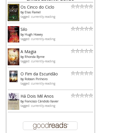
Os Cinco do Ciclo
by
Elias Flamel
tagged: currently-reading
Silo
by
Hugh Howey
tagged: currently-reading
A Magia
by
Rhonda Byrne
tagged: currently-reading
O Fim da Escuridão
by
Robson Pinheiro
tagged: currently-reading
Há Dois Mil Anos
by
Francisco Cândido Xavier
tagged: currently-reading