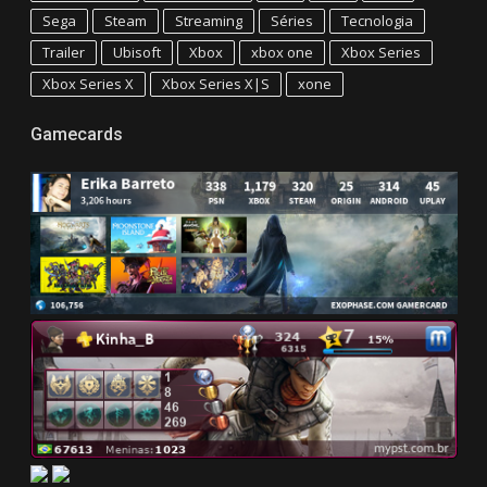
Sega
Steam
Streaming
Séries
Tecnologia
Trailer
Ubisoft
Xbox
xbox one
Xbox Series
Xbox Series X
Xbox Series X|S
xone
Gamecards