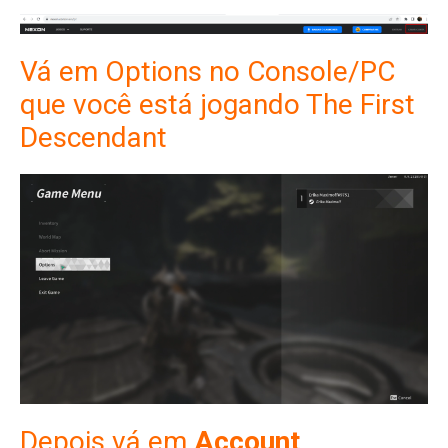
Vá em Options no Console/PC
que você está jogando The First
Descendant
Depois vá em
Account