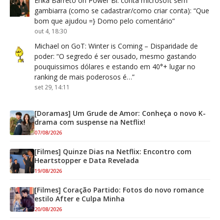
Erika Barreto
on
Power Bi: conta microsoft sem
gambiarra (como se cadastrar/como criar conta)
: “
Que
bom que ajudou =} Domo pelo comentário
”
out 4, 18:30
Michael
on
GoT: Winter is Coming – Disparidade de
poder
: “
O segredo é ser ousado, mesmo gastando
pouquissimos dólares e estando em 40°+ lugar no
ranking de mais poderosos é…
”
set 29, 14:11
[Doramas] Um Grude de Amor: Conheça o novo K-
drama com suspense na Netflix!
07/08/2026
[Filmes] Quinze Dias na Netflix: Encontro com
Heartstopper e Data Revelada
19/08/2026
[Filmes] Coração Partido: Fotos do novo romance
estilo After e Culpa Minha
20/08/2026