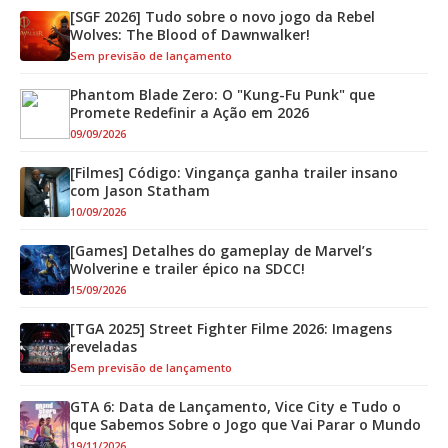
[SGF 2026] Tudo sobre o novo jogo da Rebel
Wolves: The Blood of Dawnwalker!
Sem previsão de lançamento
Phantom Blade Zero: O "Kung-Fu Punk" que
Promete Redefinir a Ação em 2026
09/09/2026
[Filmes] Código: Vingança ganha trailer insano
com Jason Statham
10/09/2026
[Games] Detalhes do gameplay de Marvel’s
Wolverine e trailer épico na SDCC!
15/09/2026
[TGA 2025] Street Fighter Filme 2026: Imagens
reveladas
Sem previsão de lançamento
GTA 6: Data de Lançamento, Vice City e Tudo o
que Sabemos Sobre o Jogo que Vai Parar o Mundo
19/11/2026