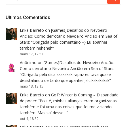
POR:
Últimos Comentários
Erika Barreto
on
[Games]Desafios do Nevoeiro
Ancião: Como derrotar o Nevoeiro Ancião em Sea of
Stars
: “
Obrigada pelo comentário =} Eu apanhei
também heheheh
”
maio 17, 12:57
Anônimo
on
[Games]Desafios do Nevoeiro Ancião:
Como derrotar o Nevoeiro Ancião em Sea of Stars
:
“
Obrigado pela dica sksksksk rapaz eu tava quase
desistalando de tanto que apanhei ,slc ksksksksk
”
maio 13, 13:15
Erika Barreto
on
GoT: Winter is Coming – Disparidade
de poder
: “
Pois é, minhas alianças eram organizadas
também e foi uma das coisas que foi me viciando
também. Mas saí desse…
”
out 4, 18:32