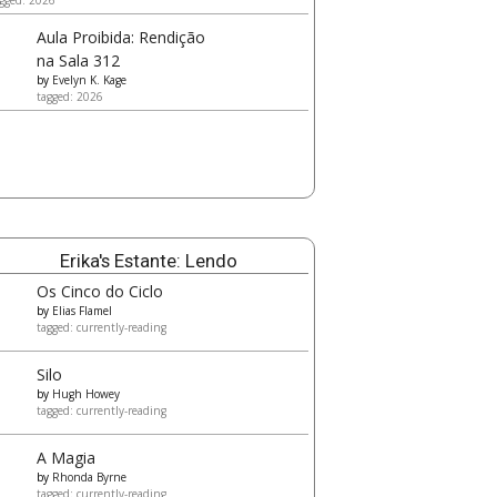
gged: 2026
Aula Proibida: Rendição
na Sala 312
by
Evelyn K. Kage
tagged: 2026
Erika's Estante: Lendo
Os Cinco do Ciclo
by
Elias Flamel
tagged: currently-reading
Silo
by
Hugh Howey
tagged: currently-reading
A Magia
by
Rhonda Byrne
tagged: currently-reading