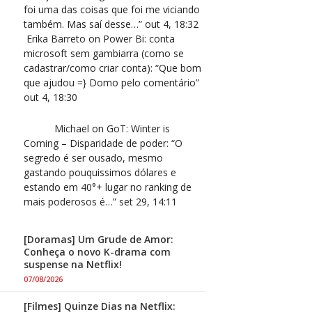
foi uma das coisas que foi me viciando
também. Mas saí desse…
”
out 4, 18:32
Erika Barreto
on
Power Bi: conta
microsoft sem gambiarra (como se
cadastrar/como criar conta)
: “
Que bom
que ajudou =} Domo pelo comentário
”
out 4, 18:30
Michael
on
GoT: Winter is
Coming – Disparidade de poder
: “
O
segredo é ser ousado, mesmo
gastando pouquissimos dólares e
estando em 40°+ lugar no ranking de
mais poderosos é…
”
set 29, 14:11
[Doramas] Um Grude de Amor:
Conheça o novo K-drama com
suspense na Netflix!
07/08/2026
[Filmes] Quinze Dias na Netflix: