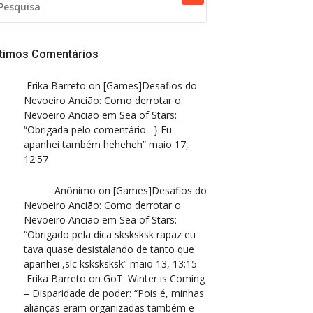
R:
ltimos Comentários
Erika Barreto
on
[Games]Desafios do
Nevoeiro Ancião: Como derrotar o
Nevoeiro Ancião em Sea of Stars
:
“
Obrigada pelo comentário =} Eu
apanhei também heheheh
”
maio 17,
12:57
Anônimo
on
[Games]Desafios do
Nevoeiro Ancião: Como derrotar o
Nevoeiro Ancião em Sea of Stars
:
“
Obrigado pela dica sksksksk rapaz eu
tava quase desistalando de tanto que
apanhei ,slc ksksksksk
”
maio 13, 13:15
Erika Barreto
on
GoT: Winter is Coming
– Disparidade de poder
: “
Pois é, minhas
alianças eram organizadas também e