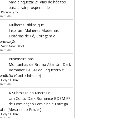
para a riqueza: 21 dias de hábitos
para atrair prosperidade
y
Rhonda Byrne
gged: 2026
Mulheres Bíblias que
Inspiram Mulheres Modernas:
Histórias de Fé, Coragem e
enovação
y
Sarah Grace Olivet
gged: 2026
Prisioneira nas
Montanhas de Bruma Alta: Um Dark
Romance BDSM de Sequestro e
endição (Conto Intenso)
y
Evelyn K. Kage
gged: 2026
A Submissa da Mistress:
Um Conto Dark Romance BDSM FF
de Dominação Feminina e Entrega
otal (Mestres do Prazer)
y
Evelyn K. Kage