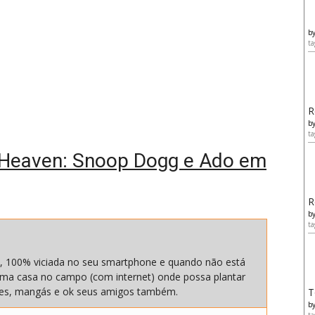
b
ta
R
b
ta
 Heaven: Snoop Dogg e Ado em
R
b
ta
, 100% viciada no seu smartphone e quando não está
ma casa no campo (com internet) onde possa plantar
nimes, mangás e ok seus amigos também.
T
b