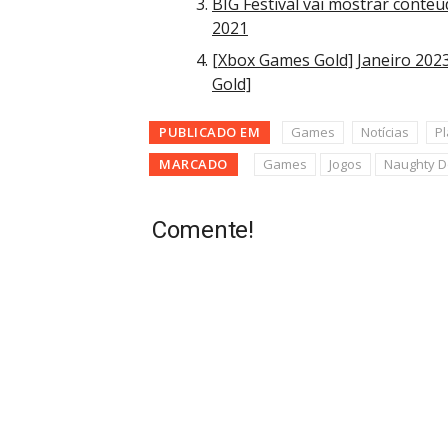
BIG Festival vai mostrar conte
2021
[Xbox Games Gold] Janeiro 2023
Gold]
PUBLICADO EM
Games
Notícias
Pl
MARCADO
Games
Jogos
Naughty D
Comente!