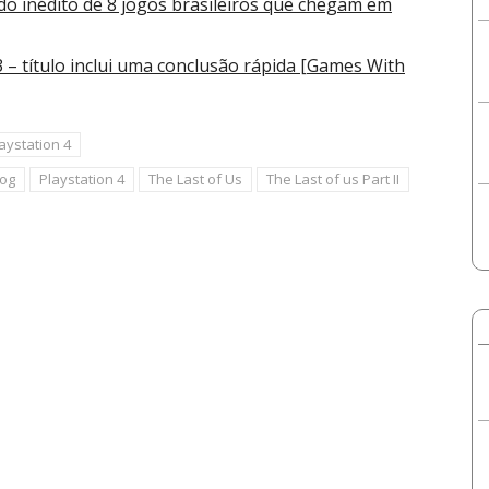
údo inédito de 8 jogos brasileiros que chegam em
 – título inclui uma conclusão rápida [Games With
aystation 4
og
Playstation 4
The Last of Us
The Last of us Part II