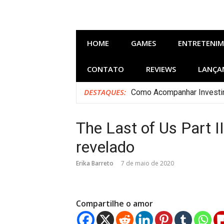
Pular
para
o
conteúdo
HOME
GAMES
ENTRETENI
CONTATO
REVIEWS
LANÇA
DESTAQUES:
Como Acompanhar Investim
[Filmes] Lançamentos de 
Bastidores do Filme Filh
The Last of Us Part II:
Lançamentos da HBO Max e
Curso Gratuito de Gastro
revelado
[Músicas] Rayssa Buq lanç
5 filmes incríveis (um des
Erika Barreto
7 de maio de 2020
Compartilhe o amor