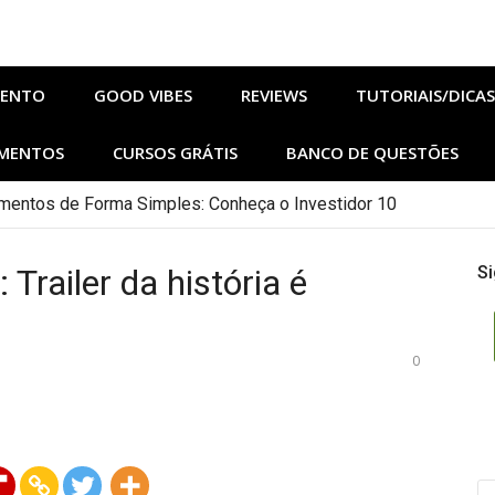
MENTO
GOOD VIBES
REVIEWS
TUTORIAIS/DICAS
MENTOS
CURSOS GRÁTIS
BANCO DE QUESTÕES
entos de Forma Simples: Conheça o Investidor 10
agosto no Adrenalina Pura+ trazem ação e suspense
os de Sangue e Osso Revelam a Magia de Orïsha
 Trailer da história é
Si
m Agosto: Lanternas, Casa do Dragão e Mais! [Filmes/Séries/
nomia e Barismo em SP: Nestlé Abre 100 Vagas
a música gospel autoral e anuncia Buq Care 2026
enho) para praticar inglês assistindo TV no inverno
0
PE