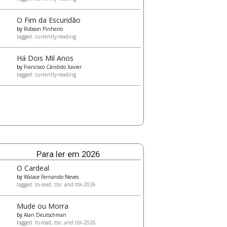
O Fim da Escuridão
by
Robson Pinheiro
tagged: currently-reading
Há Dois Mil Anos
by
Francisco Cândido Xavier
tagged: currently-reading
Para ler em 2026
O Cardeal
by
Walace Fernando Neves
tagged: to-read, tbr, and tbr-2026
Mude ou Morra
by
Alan Deutschman
tagged: to-read, tbr, and tbr-2026