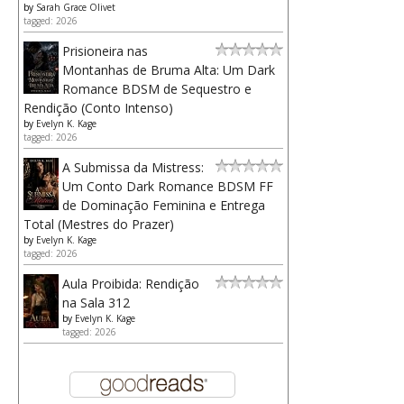
by
Sarah Grace Olivet
tagged: 2026
Prisioneira nas
Montanhas de Bruma Alta: Um Dark
Romance BDSM de Sequestro e
Rendição (Conto Intenso)
by
Evelyn K. Kage
tagged: 2026
A Submissa da Mistress:
Um Conto Dark Romance BDSM FF
de Dominação Feminina e Entrega
Total (Mestres do Prazer)
by
Evelyn K. Kage
tagged: 2026
Aula Proibida: Rendição
na Sala 312
by
Evelyn K. Kage
tagged: 2026