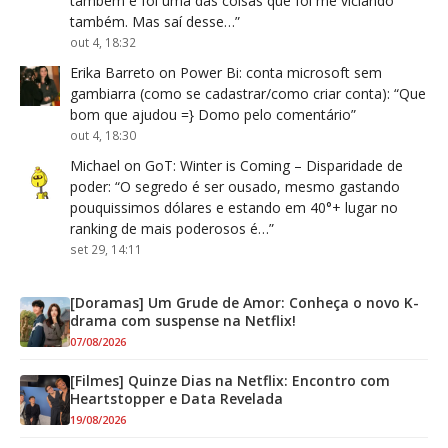
também e foi uma das coisas que foi me viciando
também. Mas saí desse…
”
out 4, 18:32
Erika Barreto
on
Power Bi: conta microsoft sem
gambiarra (como se cadastrar/como criar conta)
: “
Que
bom que ajudou =} Domo pelo comentário
”
out 4, 18:30
Michael
on
GoT: Winter is Coming – Disparidade de
poder
: “
O segredo é ser ousado, mesmo gastando
pouquissimos dólares e estando em 40°+ lugar no
ranking de mais poderosos é…
”
set 29, 14:11
[Doramas] Um Grude de Amor: Conheça o novo K-
drama com suspense na Netflix!
07/08/2026
[Filmes] Quinze Dias na Netflix: Encontro com
Heartstopper e Data Revelada
19/08/2026