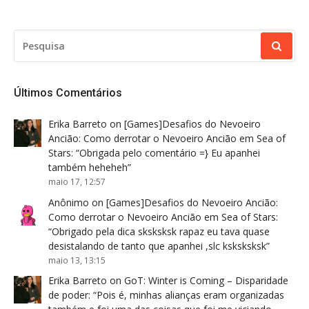
PESQUISAR
POR:
Últimos Comentários
Erika Barreto
on
[Games]Desafios do Nevoeiro
Ancião: Como derrotar o Nevoeiro Ancião em Sea of
Stars
: “
Obrigada pelo comentário =} Eu apanhei
também heheheh
”
maio 17, 12:57
Anônimo
on
[Games]Desafios do Nevoeiro Ancião:
Como derrotar o Nevoeiro Ancião em Sea of Stars
:
“
Obrigado pela dica sksksksk rapaz eu tava quase
desistalando de tanto que apanhei ,slc ksksksksk
”
maio 13, 13:15
Erika Barreto
on
GoT: Winter is Coming – Disparidade
de poder
: “
Pois é, minhas alianças eram organizadas