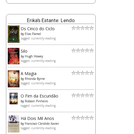
Erika's Estante: Lendo
Os Cinco do Ciclo
by
Elias Flamel
tagged: currently-reading
Silo
by
Hugh Howey
tagged: currently-reading
A Magia
by
Rhonda Byrne
tagged: currently-reading
O Fim da Escuridão
by
Robson Pinheiro
tagged: currently-reading
Há Dois Mil Anos
by
Francisco Cândido Xavier
tagged: currently-reading