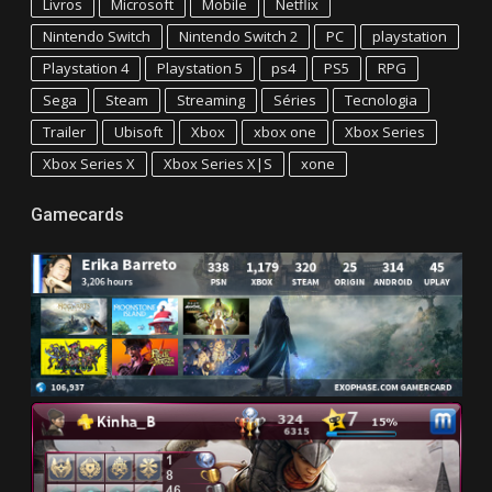
Livros
Microsoft
Mobile
Netflix
Nintendo Switch
Nintendo Switch 2
PC
playstation
Playstation 4
Playstation 5
ps4
PS5
RPG
Sega
Steam
Streaming
Séries
Tecnologia
Trailer
Ubisoft
Xbox
xbox one
Xbox Series
Xbox Series X
Xbox Series X|S
xone
Gamecards