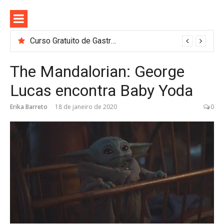
Pular
para
o
conteúdo
Curso Gratuito de Gastronomia e Barismo em SP: Nestlé Abre 100 Vagas
The Mandalorian: George
Lucas encontra Baby Yoda
Erika Barreto
18 de janeiro de 2020
0