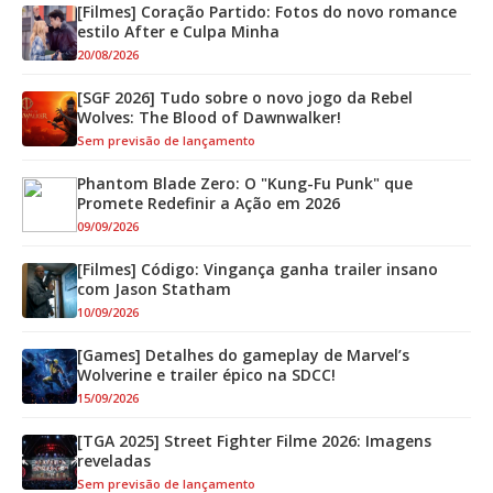
[Filmes] Coração Partido: Fotos do novo romance
estilo After e Culpa Minha
20/08/2026
[SGF 2026] Tudo sobre o novo jogo da Rebel
Wolves: The Blood of Dawnwalker!
Sem previsão de lançamento
Phantom Blade Zero: O "Kung-Fu Punk" que
Promete Redefinir a Ação em 2026
09/09/2026
[Filmes] Código: Vingança ganha trailer insano
com Jason Statham
10/09/2026
[Games] Detalhes do gameplay de Marvel’s
Wolverine e trailer épico na SDCC!
15/09/2026
[TGA 2025] Street Fighter Filme 2026: Imagens
reveladas
Sem previsão de lançamento