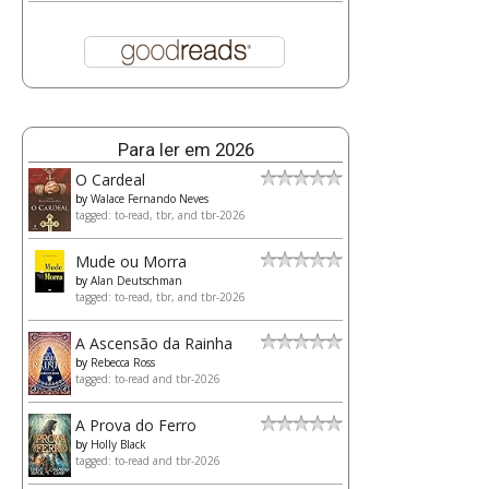
Para ler em 2026
O Cardeal
by
Walace Fernando Neves
tagged: to-read, tbr, and tbr-2026
Mude ou Morra
by
Alan Deutschman
tagged: to-read, tbr, and tbr-2026
A Ascensão da Rainha
by
Rebecca Ross
tagged: to-read and tbr-2026
A Prova do Ferro
by
Holly Black
tagged: to-read and tbr-2026