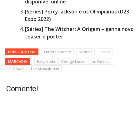
disponível online
[Séries] Percy Jackson e os Olimpianos (D23
Expo 2022)
[Séries] The Witcher: A Origem – ganha novo
teaser e pôster
PUBLICADO EM
Entretenimento
Notícias
Séries
MARCADO
Baby Yoda
George Lucas
Jon Favreau
Star Wars
The Mandalorian
Comente!