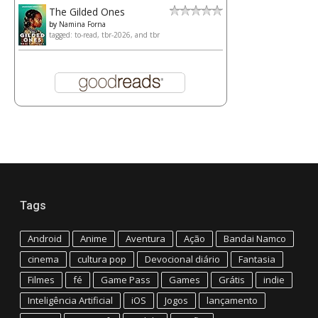
The Gilded Ones
by
Namina Forna
tagged: to-read, tbr-2026, and tbr
Tags
Android
Anime
Aventura
Ação
Bandai Namco
cinema
cultura pop
Devocional diário
Fantasia
Filmes
fé
Game Pass
Games
Grátis
indie
Inteligência Artificial
iOS
Jogos
lançamento