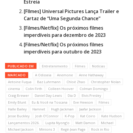
Estreia
[FIlmes] Universal Pictures Lança Trailer e
Cartaz de “Uma Segunda Chance”
[Filmes/Netflix] Os próximos filmes
imperdíveis para dezembro de 2023
[Filmes/Netflix] Os próximos filmes
imperdíveis para outubro de 2023
PUBLICADO EM
Entretenimento
Filmes
Notícias
MARCADO
A Odisseia
Anemone
Anne Hathaway
Antoine Fuqua
Baz Luhrmann
Chloé Zhao
Christopher Nolan
cinema
Colin Firth
Colleen Hoover
Colman Domingo
Craig Brewer
Daniel Day-Lewis
Dia D
Elvis Presley
Emily Blunt
Eu & Você na Toscana
Eve Hewson
Filmes
Halle Bailey
Hamnet
Hugh Jackman
Jaafar Jackson
Jesse Buckley
Josh O’Connor
K-Pop
Kat Coiro
Kate Hudson
Lançamentos 2026.
Lupita Nyong’o
Matt Damon
Michael
Michael Jackson
Minions 3
Regé-Jean Page
Rock in Rio