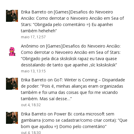
Erika Barreto
on
[Games]Desafios do Nevoeiro
Ancião: Como derrotar o Nevoeiro Ancião em Sea of
Stars
: “
Obrigada pelo comentário =} Eu apanhei
também heheheh
”
maio 17, 12:57
Anônimo
on
[Games]Desafios do Nevoeiro Ancião:
Como derrotar o Nevoeiro Ancião em Sea of Stars
:
“
Obrigado pela dica sksksksk rapaz eu tava quase
desistalando de tanto que apanhei ,slc ksksksksk
”
maio 13, 13:15
Erika Barreto
on
GoT: Winter is Coming – Disparidade
de poder
: “
Pois é, minhas alianças eram organizadas
também e foi uma das coisas que foi me viciando
também. Mas saí desse…
”
out 4, 18:32
Erika Barreto
on
Power Bi: conta microsoft sem
gambiarra (como se cadastrar/como criar conta)
: “
Que
bom que ajudou =} Domo pelo comentário
”
out 4, 18:30