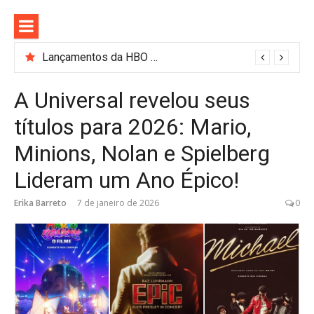
Pular
para
o
conteúdo
Curso Gratuito de Gastronomia e Barismo em SP: Nestlé Abre 100 Vagas
A Universal revelou seus
títulos para 2026: Mario,
Minions, Nolan e Spielberg
Lideram um Ano Épico!
Erika Barreto
7 de janeiro de 2026
0