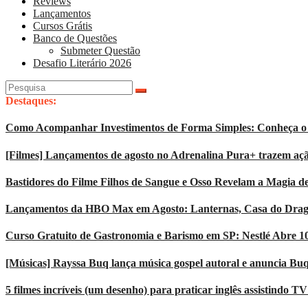
Reviews
Lançamentos
Cursos Grátis
Banco de Questões
Submeter Questão
Desafio Literário 2026
Pesquisar
por:
Destaques:
Como Acompanhar Investimentos de Forma Simples: Conheça o 
[Filmes] Lançamentos de agosto no Adrenalina Pura+ trazem açã
Bastidores do Filme Filhos de Sangue e Osso Revelam a Magia d
Lançamentos da HBO Max em Agosto: Lanternas, Casa do Dragão
Curso Gratuito de Gastronomia e Barismo em SP: Nestlé Abre 1
[Músicas] Rayssa Buq lança música gospel autoral e anuncia Bu
5 filmes incríveis (um desenho) para praticar inglês assistindo T