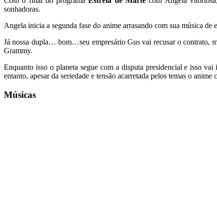
Com o final do programa
Estrela de Marte
com Angela vitoriosa,
sonhadoras.
Angela inicia a segunda fase do anime arrasando com sua música de es
Já nossa dupla… bom…seu empresário Gus vai recusar o contrato, ma
Grammy.
Enquanto isso o planeta segue com a disputa presidencial e isso vai 
entanto, apesar da seriedade e tensão acarretada pelos temas o anime 
Músicas