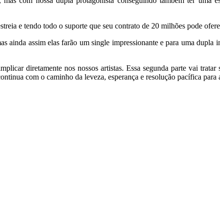
 mas com nossa dupla protagonista conseguindo também ter uma estre
treia e tendo todo o suporte que seu contrato de 20 milhões pode oferec
s ainda assim elas farão um single impressionante e para uma dupla i
implicar diretamente nos nossos artistas. Essa segunda parte vai tratar
continua com o caminho da leveza, esperança e resolução pacífica para a