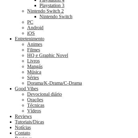
Playstation 3
Nintendo Switch 2
Nintendo Switch
PC
Android
iOS
Entretenimento
Animes
Filmes
HQ e Graphic Novel
Livros
Mangás
Música
Séries
Dorama/K-Drama/C-Drama
Good Vibes
Devocional diário
Orações
Técnicas
Vídeos
Reviews
Tutoriais/Dicas
Notícias
Contato