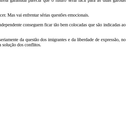
ia garantida parecia que o futuro seria fácil para as duas garotas
er. Mas vai enfrentar sérias questões emocionais.
ndependente conseguem ficar tão bem colocadas que são indicadas ao
 seriamente da questão dos imigrantes e da liberdade de expressão, no
 solução dos conflitos.