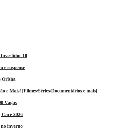
Investidor 10
o e suspense
e Orïsha
 e Mais! [Filmes/Séries/Documentários e mais]
00 Vagas
q Care 2026
V no inverno