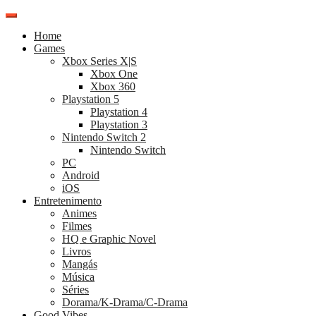
Pular
para
Home
o
Games
conteúdo
Xbox Series X|S
Xbox One
Xbox 360
Playstation 5
Playstation 4
Playstation 3
Nintendo Switch 2
Nintendo Switch
PC
Android
iOS
Entretenimento
Animes
Filmes
HQ e Graphic Novel
Livros
Mangás
Música
Séries
Dorama/K-Drama/C-Drama
Good Vibes