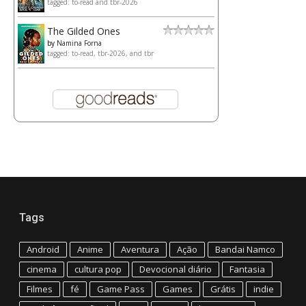
tagged: to-read and tbr-2026
The Gilded Ones
by
Namina Forna
tagged: to-read, tbr-2026, and tbr
Tags
Android
Anime
Aventura
Ação
Bandai Namco
cinema
cultura pop
Devocional diário
Fantasia
Filmes
fé
Game Pass
Games
Grátis
indie