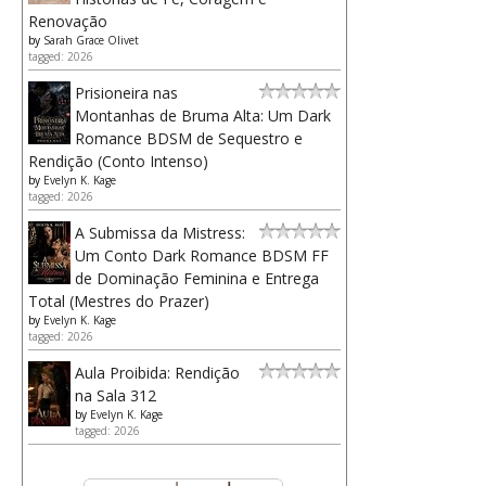
Renovação
by
Sarah Grace Olivet
tagged: 2026
Prisioneira nas
Montanhas de Bruma Alta: Um Dark
Romance BDSM de Sequestro e
Rendição (Conto Intenso)
by
Evelyn K. Kage
tagged: 2026
A Submissa da Mistress:
Um Conto Dark Romance BDSM FF
de Dominação Feminina e Entrega
Total (Mestres do Prazer)
by
Evelyn K. Kage
tagged: 2026
Aula Proibida: Rendição
na Sala 312
by
Evelyn K. Kage
tagged: 2026