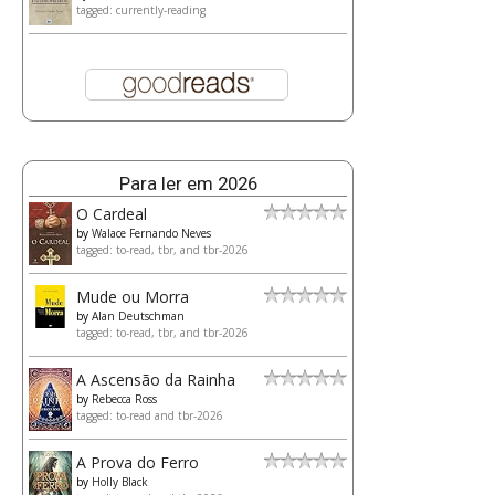
tagged: currently-reading
Para ler em 2026
O Cardeal
by
Walace Fernando Neves
tagged: to-read, tbr, and tbr-2026
Mude ou Morra
by
Alan Deutschman
tagged: to-read, tbr, and tbr-2026
A Ascensão da Rainha
by
Rebecca Ross
tagged: to-read and tbr-2026
A Prova do Ferro
by
Holly Black