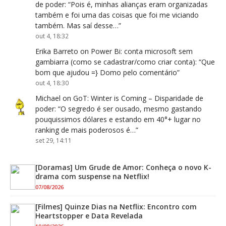
de poder
: “
Pois é, minhas alianças eram organizadas
também e foi uma das coisas que foi me viciando
também. Mas saí desse…
”
out 4, 18:32
Erika Barreto
on
Power Bi: conta microsoft sem
gambiarra (como se cadastrar/como criar conta)
: “
Que
bom que ajudou =} Domo pelo comentário
”
out 4, 18:30
Michael
on
GoT: Winter is Coming – Disparidade de
poder
: “
O segredo é ser ousado, mesmo gastando
pouquissimos dólares e estando em 40°+ lugar no
ranking de mais poderosos é…
”
set 29, 14:11
[Doramas] Um Grude de Amor: Conheça o novo K-
drama com suspense na Netflix!
07/08/2026
[Filmes] Quinze Dias na Netflix: Encontro com
Heartstopper e Data Revelada