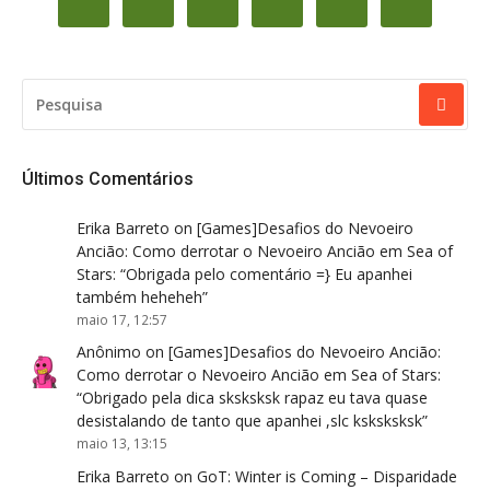
PESQUISAR
POR:
Últimos Comentários
Erika Barreto
on
[Games]Desafios do Nevoeiro
Ancião: Como derrotar o Nevoeiro Ancião em Sea of
Stars
: “
Obrigada pelo comentário =} Eu apanhei
também heheheh
”
maio 17, 12:57
Anônimo
on
[Games]Desafios do Nevoeiro Ancião:
Como derrotar o Nevoeiro Ancião em Sea of Stars
:
“
Obrigado pela dica sksksksk rapaz eu tava quase
desistalando de tanto que apanhei ,slc ksksksksk
”
maio 13, 13:15
Erika Barreto
on
GoT: Winter is Coming – Disparidade