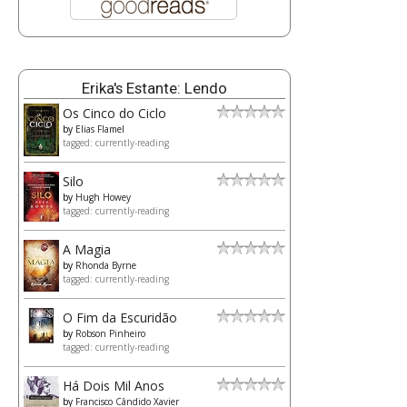
Erika's Estante: Lendo
Os Cinco do Ciclo
by
Elias Flamel
tagged: currently-reading
Silo
by
Hugh Howey
tagged: currently-reading
A Magia
by
Rhonda Byrne
tagged: currently-reading
O Fim da Escuridão
by
Robson Pinheiro
tagged: currently-reading
Há Dois Mil Anos
by
Francisco Cândido Xavier