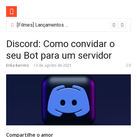
Pular
para
o
conteúdo
[Filmes] Lançamentos de agosto no Adrenalina Pura+ trazem ação e suspense
Bastidores do Filme Filhos de Sangue e Osso Revelam a Magia de Orïsha
Discord: Como convidar o
seu Bot para um servidor
Erika Barreto
13 de agosto de 2021
0
Compartilhe o amor