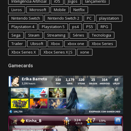
Inteligência Artificial
iOS
Jogos
lançamento
Livros
Microsoft
Mobile
Netflix
Nintendo Switch
Nintendo Switch 2
PC
playstation
Playstation 4
Playstation 5
ps4
PS5
RPG
Sega
Steam
Streaming
Séries
Tecnologia
Trailer
Ubisoft
Xbox
xbox one
Xbox Series
Xbox Series X
Xbox Series X|S
xone
Gamecards