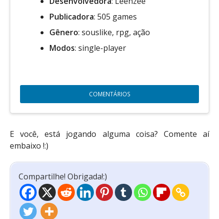
Desenvolvedora
: Leenzee
Publicadora
: 505 games
Gênero
: souslike, rpg, ação
Modos
: single-player
COMENTÁRIOS
E você, está jogando alguma coisa? Comente aí
embaixo !:)
Compartilhe! Obrigada!:)