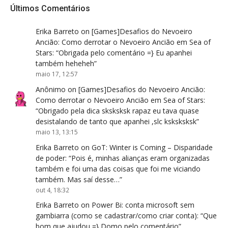
Últimos Comentários
Erika Barreto
on
[Games]Desafios do Nevoeiro
Ancião: Como derrotar o Nevoeiro Ancião em Sea of
Stars
: “
Obrigada pelo comentário =} Eu apanhei
também heheheh
”
maio 17, 12:57
Anônimo
on
[Games]Desafios do Nevoeiro Ancião:
Como derrotar o Nevoeiro Ancião em Sea of Stars
:
“
Obrigado pela dica sksksksk rapaz eu tava quase
desistalando de tanto que apanhei ,slc ksksksksk
”
maio 13, 13:15
Erika Barreto
on
GoT: Winter is Coming – Disparidade
de poder
: “
Pois é, minhas alianças eram organizadas
também e foi uma das coisas que foi me viciando
também. Mas saí desse…
”
out 4, 18:32
Erika Barreto
on
Power Bi: conta microsoft sem
gambiarra (como se cadastrar/como criar conta)
: “
Que
bom que ajudou =} Domo pelo comentário
”