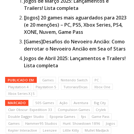
Jogos de Março 2025: Lançamentos e
Trailers! Lista completa
[Jogos] 20 games mais aguardados para 2023
(e 20 menções) – PC, PS5, Xbox Series, PS4,
XONE, Nuvem, Game Pass
[Games]Desafios do Nevoeiro Ancião: Como
derrotar o Nevoeiro Ancião em Sea of Stars
Jogos de Abril 2025: Lançamentos e Trailers!
Lista completa
PUBLICADO EM
Games
Nintendo Switch
PC
Playstation 4
Playstation 5
Tutoriais/Dicas
Xbox One
Xbox Series X|S
MARCADO
505 Games
Ação
Aventura
Big City
Clair Obscur: Expedition 33
Compulsion Games
Crylek
Double Dagger Studio
Epopeia Games
fps
Game Pass
Games
Hammer95 Studios
Hunt: Showdown 1896
Jogos
Kepler Interactive
Leenzee
Little Kitty
Mullet MadJack