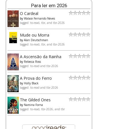
Para ler em 2026
O Cardeal
by
Walace Fernando Neves
tagged: to-read, tbr, and tbr-2026
Mude ou Morra
by
Alan Deutschman
tagged: to-read, tbr, and tbr-2026
A Ascensão da Rainha
by
Rebecca Ross
tagged: to-read and tbr-2026
A Prova do Ferro
by
Holly Black
tagged: to-read and tbr-2026
The Gilded Ones
by
Namina Forna
tagged: to-read, tbr-2026, and tbr