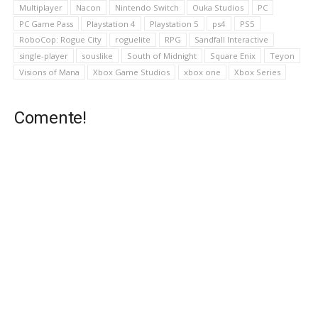
Multiplayer
Nacon
Nintendo Switch
Ouka Studios
PC
PC Game Pass
Playstation 4
Playstation 5
ps4
PS5
RoboCop: Rogue City
roguelite
RPG
Sandfall Interactive
single-player
souslike
South of Midnight
Square Enix
Teyon
Visions of Mana
Xbox Game Studios
xbox one
Xbox Series
Comente!