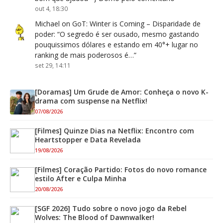
out 4, 18:30
Michael
on
GoT: Winter is Coming – Disparidade de
poder
: “
O segredo é ser ousado, mesmo gastando
pouquissimos dólares e estando em 40°+ lugar no
ranking de mais poderosos é…
”
set 29, 14:11
[Doramas] Um Grude de Amor: Conheça o novo K-
drama com suspense na Netflix!
07/08/2026
[Filmes] Quinze Dias na Netflix: Encontro com
Heartstopper e Data Revelada
19/08/2026
[Filmes] Coração Partido: Fotos do novo romance
estilo After e Culpa Minha
20/08/2026
[SGF 2026] Tudo sobre o novo jogo da Rebel
Wolves: The Blood of Dawnwalker!