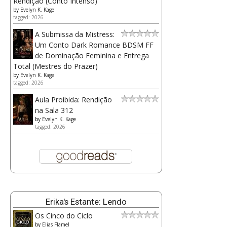
Rendição (Conto Intenso)
by
Evelyn K. Kage
tagged: 2026
A Submissa da Mistress:
Um Conto Dark Romance BDSM FF
de Dominação Feminina e Entrega
Total (Mestres do Prazer)
by
Evelyn K. Kage
tagged: 2026
Aula Proibida: Rendição
na Sala 312
by
Evelyn K. Kage
tagged: 2026
Erika's Estante: Lendo
Os Cinco do Ciclo
by
Elias Flamel