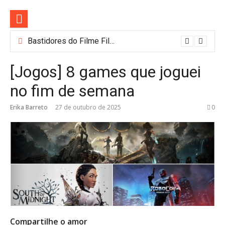
Pular
para
o
conteúdo
Bastidores do Filme Filhos de Sangue e Osso Revelam a Magia de Orïsha
[Jogos] 8 games que joguei
no fim de semana
Erika Barreto
27 de outubro de 2025
0
Compartilhe o amor