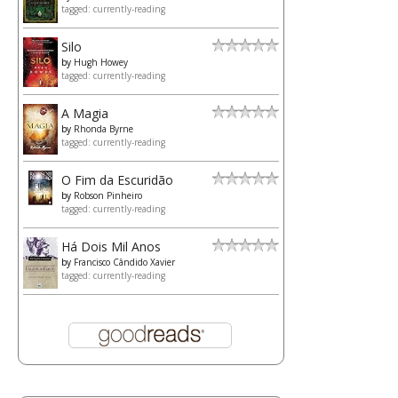
tagged: currently-reading
Silo
by
Hugh Howey
tagged: currently-reading
A Magia
by
Rhonda Byrne
tagged: currently-reading
O Fim da Escuridão
by
Robson Pinheiro
tagged: currently-reading
Há Dois Mil Anos
by
Francisco Cândido Xavier
tagged: currently-reading