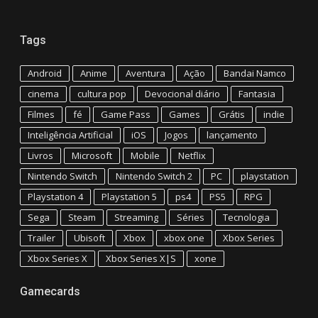
Tags
Android
Anime
Aventura
Ação
Bandai Namco
cinema
cultura pop
Devocional diário
Fantasia
Filmes
fé
Game Pass
Games
Grátis
indie
Inteligência Artificial
iOS
Jogos
lançamento
Livros
Microsoft
Mobile
Netflix
Nintendo Switch
Nintendo Switch 2
PC
playstation
Playstation 4
Playstation 5
ps4
PS5
RPG
Sega
Steam
Streaming
Séries
Tecnologia
Trailer
Ubisoft
Xbox
xbox one
Xbox Series
Xbox Series X
Xbox Series X|S
xone
Gamecards