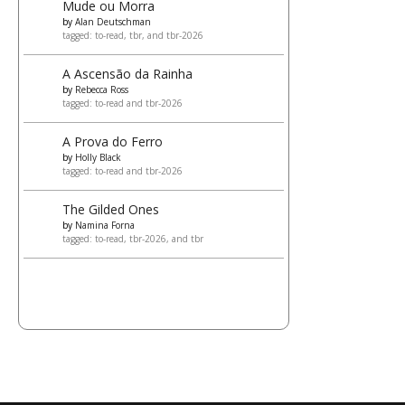
Mude ou Morra
by
Alan Deutschman
tagged: to-read, tbr, and tbr-2026
A Ascensão da Rainha
by
Rebecca Ross
tagged: to-read and tbr-2026
A Prova do Ferro
by
Holly Black
tagged: to-read and tbr-2026
The Gilded Ones
by
Namina Forna
tagged: to-read, tbr-2026, and tbr