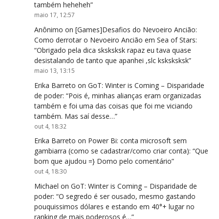
também heheheh
”
maio 17, 12:57
Anônimo
on
[Games]Desafios do Nevoeiro Ancião:
Como derrotar o Nevoeiro Ancião em Sea of Stars
:
“
Obrigado pela dica sksksksk rapaz eu tava quase
desistalando de tanto que apanhei ,slc ksksksksk
”
maio 13, 13:15
Erika Barreto
on
GoT: Winter is Coming – Disparidade
de poder
: “
Pois é, minhas alianças eram organizadas
também e foi uma das coisas que foi me viciando
também. Mas saí desse…
”
out 4, 18:32
Erika Barreto
on
Power Bi: conta microsoft sem
gambiarra (como se cadastrar/como criar conta)
: “
Que
bom que ajudou =} Domo pelo comentário
”
out 4, 18:30
Michael
on
GoT: Winter is Coming – Disparidade de
poder
: “
O segredo é ser ousado, mesmo gastando
pouquissimos dólares e estando em 40°+ lugar no
ranking de mais poderosos é…
”