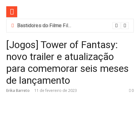
Pular
para
o
conteúdo
Bastidores do Filme Filhos de Sangue e Osso Revelam a Magia de Orïsha
[Jogos] Tower of Fantasy:
novo trailer e atualização
para comemorar seis meses
de lançamento
Erika Barreto
11 de fevereiro de 2023
0