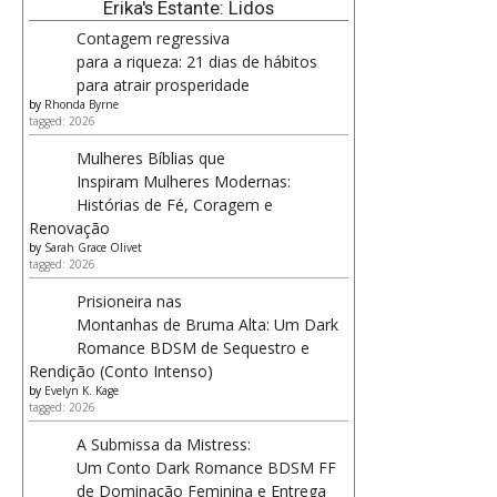
Erika's Estante: Lidos
Contagem regressiva
para a riqueza: 21 dias de hábitos
para atrair prosperidade
by
Rhonda Byrne
tagged: 2026
Mulheres Bíblias que
Inspiram Mulheres Modernas:
Histórias de Fé, Coragem e
Renovação
by
Sarah Grace Olivet
tagged: 2026
Prisioneira nas
Montanhas de Bruma Alta: Um Dark
Romance BDSM de Sequestro e
Rendição (Conto Intenso)
by
Evelyn K. Kage
tagged: 2026
A Submissa da Mistress:
Um Conto Dark Romance BDSM FF
de Dominação Feminina e Entrega