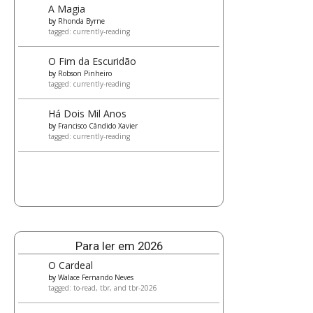
A Magia
by
Rhonda Byrne
tagged: currently-reading
O Fim da Escuridão
by
Robson Pinheiro
tagged: currently-reading
Há Dois Mil Anos
by
Francisco Cândido Xavier
tagged: currently-reading
Para ler em 2026
O Cardeal
by
Walace Fernando Neves
tagged: to-read, tbr, and tbr-2026