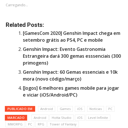
Carregando...
Related Posts:
[GamesCom 2020] Genshin Impact chega em
setembro grátis ao PS4, PC e mobile
Genshin Impact: Evento Gastronomia
Estrangeira dará 300 gemas esssenciais (300
primogens)
Genshin Impact: 60 Gemas essenciais e 10k
mora (novo código/março)
[Jogos] 6 melhores games mobile para jogar
e viciar (iOS/Android/PC)
PUBLICADO EM
Android
Games
iOS
Notícias
PC
MARCADO
Android
Hotta Studio
iOS
Level Infinite
MMORPG
PC
RPG
Tower of Fantasy