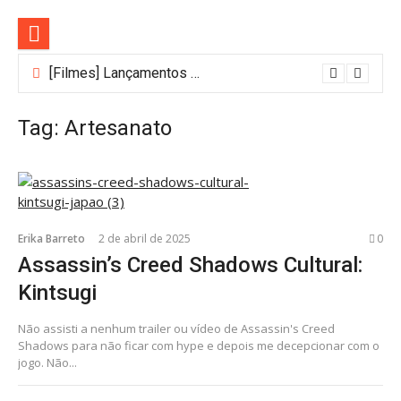
Pular
para
o
conteúdo
[Filmes] Lançamentos de agosto no Adrenalina Pura+ trazem ação e suspense
Tag:
Artesanato
Erika Barreto
2 de abril de 2025
0
Assassin’s Creed Shadows Cultural:
Kintsugi
Não assisti a nenhum trailer ou vídeo de Assassin's Creed
Shadows para não ficar com hype e depois me decepcionar com o
jogo. Não...