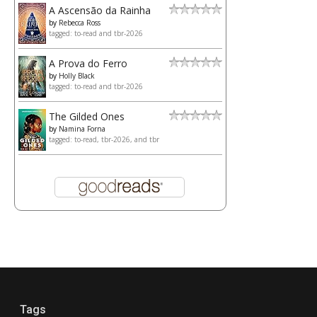
A Ascensão da Rainha
by
Rebecca Ross
tagged: to-read and tbr-2026
A Prova do Ferro
by
Holly Black
tagged: to-read and tbr-2026
The Gilded Ones
by
Namina Forna
tagged: to-read, tbr-2026, and tbr
Tags