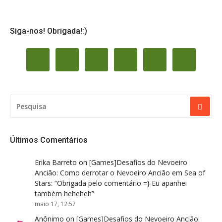
Siga-nos! Obrigada!:)
PESQUISAR
POR:
Últimos Comentários
Erika Barreto
on
[Games]Desafios do Nevoeiro
Ancião: Como derrotar o Nevoeiro Ancião em Sea of
Stars
: “
Obrigada pelo comentário =} Eu apanhei
também heheheh
”
maio 17, 12:57
Anônimo
on
[Games]Desafios do Nevoeiro Ancião: