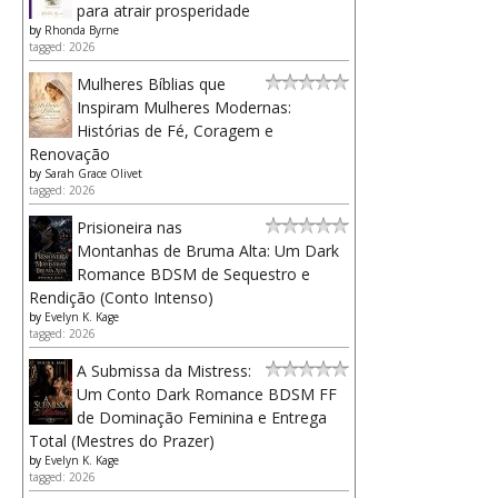
para atrair prosperidade
by
Rhonda Byrne
tagged: 2026
Mulheres Bíblias que
Inspiram Mulheres Modernas:
Histórias de Fé, Coragem e
Renovação
by
Sarah Grace Olivet
tagged: 2026
Prisioneira nas
Montanhas de Bruma Alta: Um Dark
Romance BDSM de Sequestro e
Rendição (Conto Intenso)
by
Evelyn K. Kage
tagged: 2026
A Submissa da Mistress:
Um Conto Dark Romance BDSM FF
de Dominação Feminina e Entrega
Total (Mestres do Prazer)
by
Evelyn K. Kage
tagged: 2026