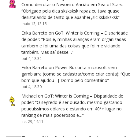
Como derrotar o Nevoeiro Ancião em Sea of Stars
:
“
Obrigado pela dica sksksksk rapaz eu tava quase
desistalando de tanto que apanhei ,slc ksksksksk
”
maio 13, 13:15
Erika Barreto
on
GoT: Winter is Coming – Disparidade
de poder
: “
Pois é, minhas alianças eram organizadas
também e foi uma das coisas que foi me viciando
também. Mas saí desse…
”
out 4, 18:32
Erika Barreto
on
Power Bi: conta microsoft sem
gambiarra (como se cadastrar/como criar conta)
: “
Que
bom que ajudou =} Domo pelo comentário
”
out 4, 18:30
Michael
on
GoT: Winter is Coming – Disparidade de
poder
: “
O segredo é ser ousado, mesmo gastando
pouquissimos dólares e estando em 40°+ lugar no
ranking de mais poderosos é…
”
set 29, 14:11