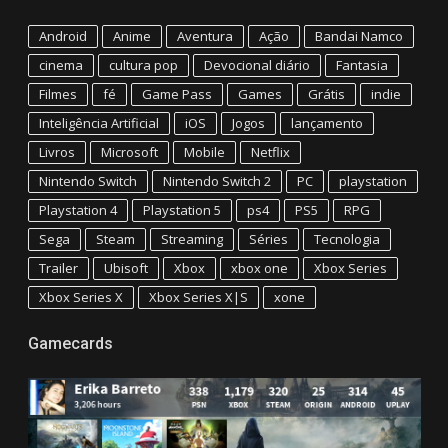
Android
Anime
Aventura
Ação
Bandai Namco
cinema
cultura pop
Devocional diário
Fantasia
Filmes
fé
Game Pass
Games
Grátis
indie
Inteligência Artificial
iOS
Jogos
lançamento
Livros
Microsoft
Mobile
Netflix
Nintendo Switch
Nintendo Switch 2
PC
playstation
Playstation 4
Playstation 5
ps4
PS5
RPG
Sega
Steam
Streaming
Séries
Tecnologia
Trailer
Ubisoft
Xbox
xbox one
Xbox Series
Xbox Series X
Xbox Series X|S
xone
Gamecards