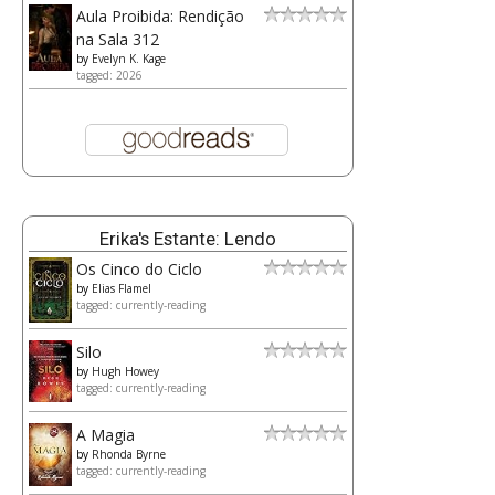
Aula Proibida: Rendição
na Sala 312
by
Evelyn K. Kage
tagged: 2026
Erika's Estante: Lendo
Os Cinco do Ciclo
by
Elias Flamel
tagged: currently-reading
Silo
by
Hugh Howey
tagged: currently-reading
A Magia
by
Rhonda Byrne
tagged: currently-reading