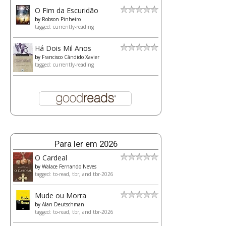
O Fim da Escuridão
by
Robson Pinheiro
tagged: currently-reading
Há Dois Mil Anos
by
Francisco Cândido Xavier
tagged: currently-reading
Para ler em 2026
O Cardeal
by
Walace Fernando Neves
tagged: to-read, tbr, and tbr-2026
Mude ou Morra
by
Alan Deutschman
tagged: to-read, tbr, and tbr-2026