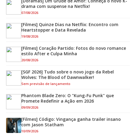
[Doramas] Um Grude de Amor: Conheça o novo K-
drama com suspense na Netflix!
07/08/2026
[Filmes] Quinze Dias na Netflix: Encontro com
Heartstopper e Data Revelada
19/08/2026
[Filmes] Coração Partido: Fotos do novo romance
estilo After e Culpa Minha
20/08/2026
[SGF 2026] Tudo sobre o novo jogo da Rebel
Wolves: The Blood of Dawnwalker!
Sem previsão de lançamento
Phantom Blade Zero: O "Kung-Fu Punk" que
Promete Redefinir a Ação em 2026
09/09/2026
[Filmes] Código: Vingança ganha trailer insano
com Jason Statham
10/09/2026