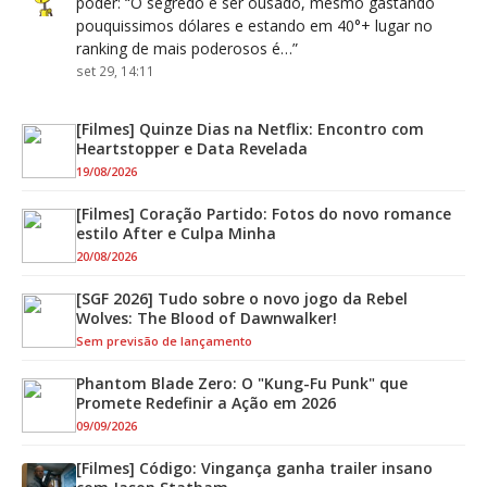
poder
: “
O segredo é ser ousado, mesmo gastando
pouquissimos dólares e estando em 40°+ lugar no
ranking de mais poderosos é…
”
set 29, 14:11
[Filmes] Quinze Dias na Netflix: Encontro com
Heartstopper e Data Revelada
19/08/2026
[Filmes] Coração Partido: Fotos do novo romance
estilo After e Culpa Minha
20/08/2026
[SGF 2026] Tudo sobre o novo jogo da Rebel
Wolves: The Blood of Dawnwalker!
Sem previsão de lançamento
Phantom Blade Zero: O "Kung-Fu Punk" que
Promete Redefinir a Ação em 2026
09/09/2026
[Filmes] Código: Vingança ganha trailer insano