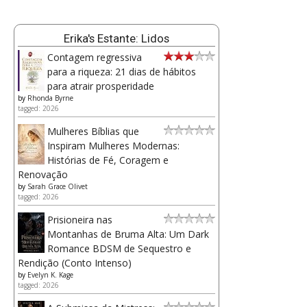
Erika's Estante: Lidos
Contagem regressiva
para a riqueza: 21 dias de hábitos
para atrair prosperidade
by
Rhonda Byrne
tagged: 2026
Mulheres Bíblias que
Inspiram Mulheres Modernas:
Histórias de Fé, Coragem e
Renovação
by
Sarah Grace Olivet
tagged: 2026
Prisioneira nas
Montanhas de Bruma Alta: Um Dark
Romance BDSM de Sequestro e
Rendição (Conto Intenso)
by
Evelyn K. Kage
tagged: 2026