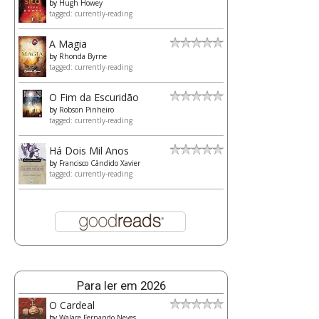
by
Hugh Howey
tagged: currently-reading
A Magia
by
Rhonda Byrne
tagged: currently-reading
O Fim da Escuridão
by
Robson Pinheiro
tagged: currently-reading
Há Dois Mil Anos
by
Francisco Cândido Xavier
tagged: currently-reading
Para ler em 2026
O Cardeal
by
Walace Fernando Neves