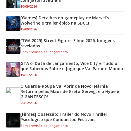
com Jason Statham
10/09/2026
[Games] Detalhes do gameplay de Marvel’s
Wolverine e trailer épico na SDCC!
15/09/2026
[TGA 2025] Street Fighter Filme 2026: Imagens
reveladas
Sem previsão de lançamento
GTA 6: Data de Lançamento, Vice City e Tudo o
que Sabemos Sobre o Jogo que Vai Parar o Mundo
19/11/2026
O Guarda-Roupa Vai Abrir de Novo! Nárnia
Retorna pelas Mãos de Greta Gerwig, e o Hype é
GIGANTESCO!
25/12/2026
[Filmes] Obsessão: Trailer do Novo Thriller
Psicológico que Conquistou Festivais
Sem previsão de lançamento