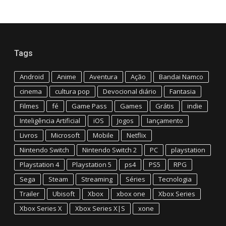
Tags
Android
Anime
Aventura
Ação
Bandai Namco
cinema
cultura pop
Devocional diário
Fantasia
Filmes
fé
Game Pass
Games
Grátis
indie
Inteligência Artificial
iOS
Jogos
lançamento
Livros
Microsoft
Mobile
Netflix
Nintendo Switch
Nintendo Switch 2
PC
playstation
Playstation 4
Playstation 5
ps4
PS5
RPG
Sega
Steam
Streaming
Séries
Tecnologia
Trailer
Ubisoft
Xbox
xbox one
Xbox Series
Xbox Series X
Xbox Series X|S
xone