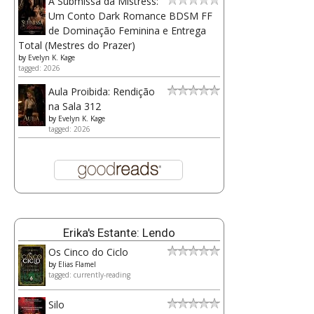
A Submissa da Mistress:
Um Conto Dark Romance BDSM FF
de Dominação Feminina e Entrega
Total (Mestres do Prazer)
by
Evelyn K. Kage
tagged: 2026
Aula Proibida: Rendição
na Sala 312
by
Evelyn K. Kage
tagged: 2026
Erika's Estante: Lendo
Os Cinco do Ciclo
by
Elias Flamel
tagged: currently-reading
Silo