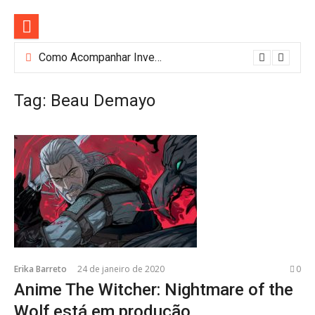
Pular
para
o
conteúdo
Como Acompanhar Investimentos de Forma Simples: Conheça o Investidor 10
Tag:
Beau Demayo
Erika Barreto
24 de janeiro de 2020
0
Anime The Witcher: Nightmare of the
Wolf está em produção