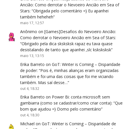
Ancião: Como derrotar o Nevoeiro Ancião em Sea of
Stars
: “
Obrigada pelo comentário =} Eu apanhei
também heheheh
”
maio 17, 12:57
Anônimo
on
[Games]Desafios do Nevoeiro Ancião:
Como derrotar o Nevoeiro Ancião em Sea of Stars
:
“
Obrigado pela dica sksksksk rapaz eu tava quase
desistalando de tanto que apanhei ,slc ksksksksk
”
maio 13, 13:15
Erika Barreto
on
GoT: Winter is Coming – Disparidade
de poder
: “
Pois é, minhas alianças eram organizadas
também e foi uma das coisas que foi me viciando
também. Mas saí desse…
”
out 4, 18:32
Erika Barreto
on
Power Bi: conta microsoft sem
gambiarra (como se cadastrar/como criar conta)
: “
Que
bom que ajudou =} Domo pelo comentário
”
out 4, 18:30
Michael
on
GoT: Winter is Coming – Disparidade de