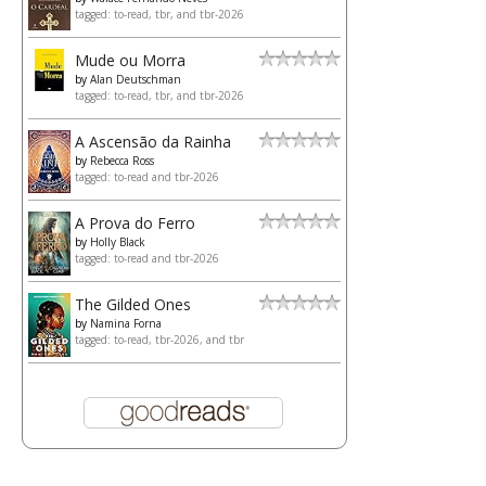
tagged: to-read, tbr, and tbr-2026
Mude ou Morra
by
Alan Deutschman
tagged: to-read, tbr, and tbr-2026
A Ascensão da Rainha
by
Rebecca Ross
tagged: to-read and tbr-2026
A Prova do Ferro
by
Holly Black
tagged: to-read and tbr-2026
The Gilded Ones
by
Namina Forna
tagged: to-read, tbr-2026, and tbr