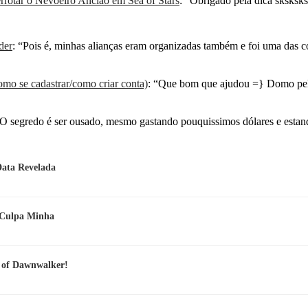
rotar o Nevoeiro Ancião em Sea of Stars
: “
Obrigado pela dica sksksksk
der
: “
Pois é, minhas alianças eram organizadas também e foi uma das 
mo se cadastrar/como criar conta)
: “
Que bom que ajudou =} Domo pel
O segredo é ser ousado, mesmo gastando pouquissimos dólares e esta
Data Revelada
e Culpa Minha
d of Dawnwalker!