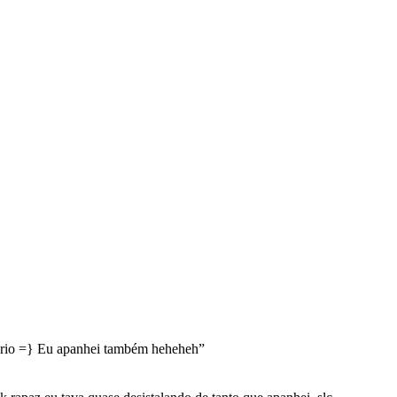
rio =} Eu apanhei também heheheh
”