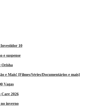
Investidor 10
o e suspense
e Orïsha
 e Mais! [Filmes/Séries/Documentários e mais]
00 Vagas
q Care 2026
V no inverno