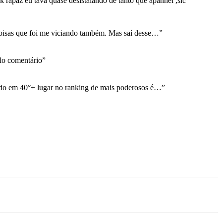
 rapaz eu tava quase desistalando de tanto que apanhei ,slc
coisas que foi me viciando também. Mas saí desse…
”
o comentário
”
ndo em 40°+ lugar no ranking de mais poderosos é…
”