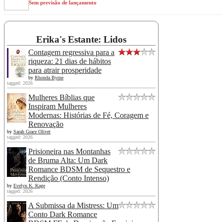
Sem previsão de lançamento
Erika's Estante: Lidos
Contagem regressiva para a
riqueza: 21 dias de hábitos
para atrair prosperidade
by
Rhonda Byrne
tagged: 2026
Mulheres Bíblias que
Inspiram Mulheres
Modernas: Histórias de Fé, Coragem e
Renovação
by
Sarah Grace Olivet
tagged: 2026
Prisioneira nas Montanhas
de Bruma Alta: Um Dark
Romance BDSM de Sequestro e
Rendição (Conto Intenso)
by
Evelyn K. Kage
tagged: 2026
A Submissa da Mistress: Um
Conto Dark Romance