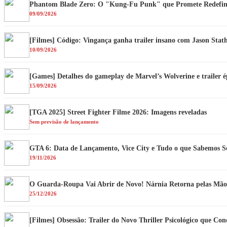
Phantom Blade Zero: O "Kung-Fu Punk" que Promete Redefini
09/09/2026
[Filmes] Código: Vingança ganha trailer insano com Jason Sta
10/09/2026
[Games] Detalhes do gameplay de Marvel’s Wolverine e trailer 
15/09/2026
[TGA 2025] Street Fighter Filme 2026: Imagens reveladas
Sem previsão de lançamento
GTA 6: Data de Lançamento, Vice City e Tudo o que Sabemos S
19/11/2026
O Guarda-Roupa Vai Abrir de Novo! Nárnia Retorna pelas Mã
25/12/2026
[Filmes] Obsessão: Trailer do Novo Thriller Psicológico que Con