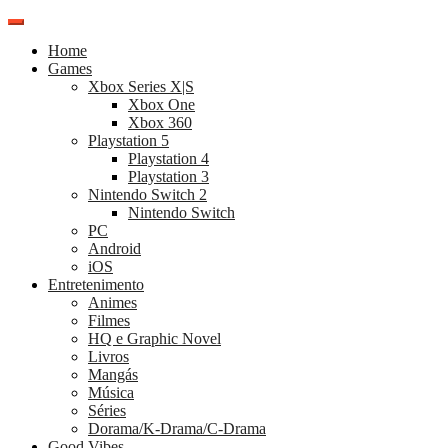
Pular
para
Home
o
Games
conteúdo
Xbox Series X|S
Xbox One
Xbox 360
Playstation 5
Playstation 4
Playstation 3
Nintendo Switch 2
Nintendo Switch
PC
Android
iOS
Entretenimento
Animes
Filmes
HQ e Graphic Novel
Livros
Mangás
Música
Séries
Dorama/K-Drama/C-Drama
Good Vibes