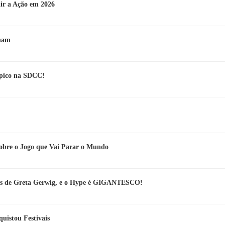
r a Ação em 2026
tham
épico na SDCC!
obre o Jogo que Vai Parar o Mundo
os de Greta Gerwig, e o Hype é GIGANTESCO!
quistou Festivais