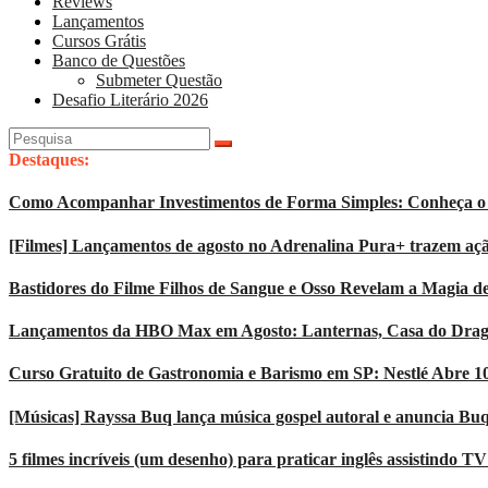
Reviews
Lançamentos
Cursos Grátis
Banco de Questões
Submeter Questão
Desafio Literário 2026
Pesquisar
por:
Destaques:
Como Acompanhar Investimentos de Forma Simples: Conheça o 
[Filmes] Lançamentos de agosto no Adrenalina Pura+ trazem açã
Bastidores do Filme Filhos de Sangue e Osso Revelam a Magia d
Lançamentos da HBO Max em Agosto: Lanternas, Casa do Dragão
Curso Gratuito de Gastronomia e Barismo em SP: Nestlé Abre 1
[Músicas] Rayssa Buq lança música gospel autoral e anuncia Bu
5 filmes incríveis (um desenho) para praticar inglês assistindo T