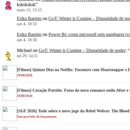
ksksksksk
”
maio 13, 13:15
Erika Barreto
on
GoT: Winter is Coming – Disparidade de po
out 4, 18:32
Erika Barreto
on
Power Bi: conta microsoft sem gambiarra (co
out 4, 18:30
Michael
on
GoT: Winter is Coming – Disparidade de poder
: “
set 29, 14:11
[Filmes] Quinze Dias na Netflix: Encontro com Heartstopper e 
19/08/2026
[Filmes] Coração Partido: Fotos do novo romance estilo After 
20/08/2026
[SGF 2026] Tudo sobre o novo jogo da Rebel Wolves: The Bloo
Sem previsão de lançamento