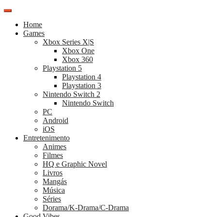
Pular
para
Home
o
Games
conteúdo
Xbox Series X|S
Xbox One
Xbox 360
Playstation 5
Playstation 4
Playstation 3
Nintendo Switch 2
Nintendo Switch
PC
Android
iOS
Entretenimento
Animes
Filmes
HQ e Graphic Novel
Livros
Mangás
Música
Séries
Dorama/K-Drama/C-Drama
Good Vibes