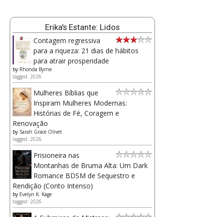
Erika's Estante: Lidos
Contagem regressiva
para a riqueza: 21 dias de hábitos
para atrair prosperidade
by
Rhonda Byrne
tagged: 2026
Mulheres Bíblias que
Inspiram Mulheres Modernas:
Histórias de Fé, Coragem e
Renovação
by
Sarah Grace Olivet
tagged: 2026
Prisioneira nas
Montanhas de Bruma Alta: Um Dark
Romance BDSM de Sequestro e
Rendição (Conto Intenso)
by
Evelyn K. Kage
tagged: 2026