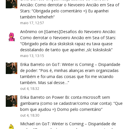
Ancião: Como derrotar o Nevoeiro Ancião em Sea of
Stars
: “
Obrigada pelo comentário =} Eu apanhei
também heheheh
”
maio 17, 12:57
Anônimo
on
[Games]Desafios do Nevoeiro Ancião:
Como derrotar o Nevoeiro Ancião em Sea of Stars
:
“
Obrigado pela dica sksksksk rapaz eu tava quase
desistalando de tanto que apanhei ,slc ksksksksk
”
maio 13, 13:15
Erika Barreto
on
GoT: Winter is Coming – Disparidade
de poder
: “
Pois é, minhas alianças eram organizadas
também e foi uma das coisas que foi me viciando
também. Mas saí desse…
”
out 4, 18:32
Erika Barreto
on
Power Bi: conta microsoft sem
gambiarra (como se cadastrar/como criar conta)
: “
Que
bom que ajudou =} Domo pelo comentário
”
out 4, 18:30
Michael
on
GoT: Winter is Coming – Disparidade de