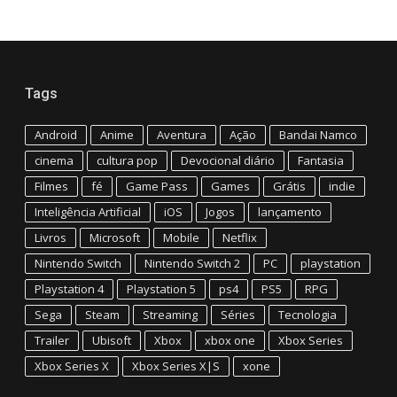
Tags
Android
Anime
Aventura
Ação
Bandai Namco
cinema
cultura pop
Devocional diário
Fantasia
Filmes
fé
Game Pass
Games
Grátis
indie
Inteligência Artificial
iOS
Jogos
lançamento
Livros
Microsoft
Mobile
Netflix
Nintendo Switch
Nintendo Switch 2
PC
playstation
Playstation 4
Playstation 5
ps4
PS5
RPG
Sega
Steam
Streaming
Séries
Tecnologia
Trailer
Ubisoft
Xbox
xbox one
Xbox Series
Xbox Series X
Xbox Series X|S
xone