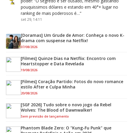
poder
: “
O segredo é ser ousado, mesmo gastando
pouquissimos dólares e estando em 40°+ lugar no
ranking de mais poderosos é…
”
set 29, 14:11
[Doramas] Um Grude de Amor: Conheça o novo K-
drama com suspense na Netflix!
07/08/2026
[Filmes] Quinze Dias na Netflix: Encontro com
Heartstopper e Data Revelada
19/08/2026
[Filmes] Coração Partido: Fotos do novo romance
estilo After e Culpa Minha
20/08/2026
[SGF 2026] Tudo sobre o novo jogo da Rebel
Wolves: The Blood of Dawnwalker!
Sem previsão de lançamento
Phantom Blade Zero: O "Kung-Fu Punk" que