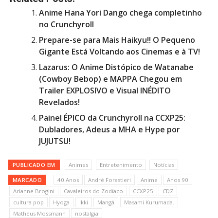
Anime Hana Yori Dango chega completinho
no Crunchyroll
Prepare-se para Mais Haikyu!! O Pequeno
Gigante Está Voltando aos Cinemas e à TV!
Lazarus: O Anime Distópico de Watanabe
(Cowboy Bebop) e MAPPA Chegou em
Trailer EXPLOSIVO e Visual INÉDITO
Revelados!
Painel ÉPICO da Crunchyroll na CCXP25:
Dubladores, Adeus a MHA e Hype por
JUJUTSU!
PUBLICADO EM
Animes
Entretenimento
Notícias
MARCADO
40 Anos
André Forastieri
Anime
Anos 90
Arianne Brogini
Cavaleiros do Zodíaco
CCXP25
CDZ
cultura pop
Hyoga
Ikki
Mangá
Masami Kurumada.
Matheus Mossmann
nostalgia