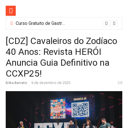
Pular
para
o
conteúdo
Curso Gratuito de Gastronomia e Barismo em SP: Nestlé Abre 100 Vagas
[CDZ] Cavaleiros do Zodíaco
40 Anos: Revista HERÓI
Anuncia Guia Definitivo na
CCXP25!
Erika Barreto
6 de dezembro de 2025
0