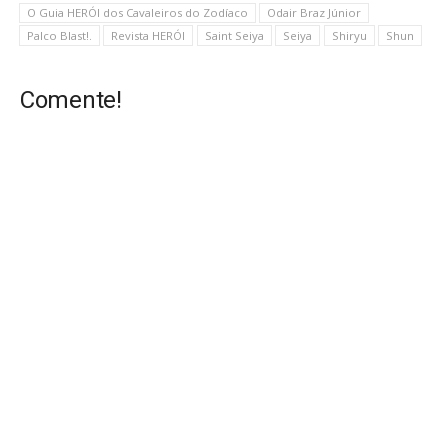
O Guia HERÓI dos Cavaleiros do Zodíaco
Odair Braz Júnior
Palco Blast!.
Revista HERÓI
Saint Seiya
Seiya
Shiryu
Shun
Comente!