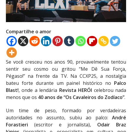
Compartilhe o amor
Se você cresceu nos anos 90, provavelmente tentou
sentir seu cosmo ou gritou “Me Dê Sua Força,
Pégaso!” na frente da TV. Na CCXP25, a nostalgia
bateu forte durante um painel histórico no
Palco
Blast!
, onde a lendária
Revista HERÓI
celebrou nada
menos que os
40 anos de “Os Cavaleiros do Zodíaco”
.
Um time de peso, formado por verdadeiras
autoridades no assunto, subiu ao palco:
André
Forastieri
(escritor e jornalista),
Odair Braz
Júnior
(jornalista e especialista em cultura pop