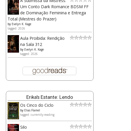
A Submissa da Mistress:
Um Conto Dark Romance BDSM FF
de Dominação Feminina e Entrega
Total (Mestres do Prazer)
by
Evelyn K. Kage
tagged: 2026
Aula Proibida: Rendição
na Sala 312
by
Evelyn K. Kage
tagged: 2026
Erika's Estante: Lendo
Os Cinco do Ciclo
by
Elias Flamel
tagged: currently-reading
Silo