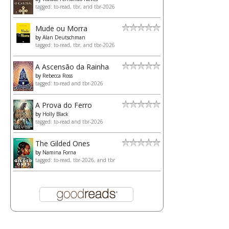
tagged: to-read, tbr, and tbr-2026
Mude ou Morra
by
Alan Deutschman
tagged: to-read, tbr, and tbr-2026
A Ascensão da Rainha
by
Rebecca Ross
tagged: to-read and tbr-2026
A Prova do Ferro
by
Holly Black
tagged: to-read and tbr-2026
The Gilded Ones
by
Namina Forna
tagged: to-read, tbr-2026, and tbr