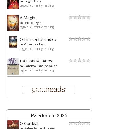
by
Hugh Howey
tagged: currently-reading
A Magia
by
Rhonda Byrne
tagged: currently-reading
O Fim da Escuridão
by
Robson Pinheiro
tagged: currently-reading
Há Dois Mil Anos
by
Francisco Cândido Xavier
tagged: currently-reading
Para ler em 2026
O Cardeal
by
Walace Fernando Neves