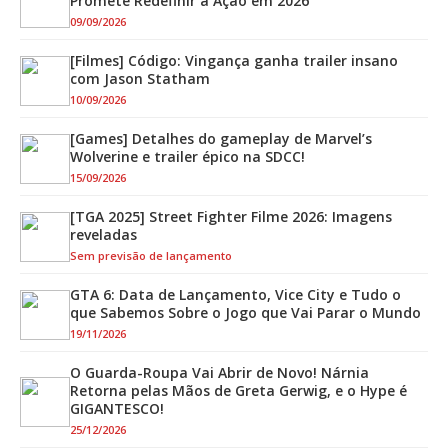
Promete Redefinir a Ação em 2026
09/09/2026
[Filmes] Código: Vingança ganha trailer insano
com Jason Statham
10/09/2026
[Games] Detalhes do gameplay de Marvel’s
Wolverine e trailer épico na SDCC!
15/09/2026
[TGA 2025] Street Fighter Filme 2026: Imagens
reveladas
Sem previsão de lançamento
GTA 6: Data de Lançamento, Vice City e Tudo o
que Sabemos Sobre o Jogo que Vai Parar o Mundo
19/11/2026
O Guarda-Roupa Vai Abrir de Novo! Nárnia
Retorna pelas Mãos de Greta Gerwig, e o Hype é
GIGANTESCO!
25/12/2026