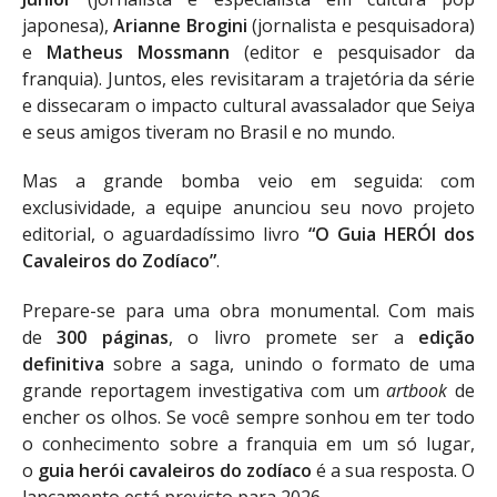
japonesa),
Arianne Brogini
(jornalista e pesquisadora)
e
Matheus Mossmann
(editor e pesquisador da
franquia). Juntos, eles revisitaram a trajetória da série
e dissecaram o impacto cultural avassalador que Seiya
e seus amigos tiveram no Brasil e no mundo.
Mas a grande bomba veio em seguida: com
exclusividade, a equipe anunciou seu novo projeto
editorial, o aguardadíssimo livro
“O Guia HERÓI dos
Cavaleiros do Zodíaco”
.
Prepare-se para uma obra monumental. Com mais
de
300 páginas
, o livro promete ser a
edição
definitiva
sobre a saga, unindo o formato de uma
grande reportagem investigativa com um
artbook
de
encher os olhos. Se você sempre sonhou em ter todo
o conhecimento sobre a franquia em um só lugar,
o
guia herói cavaleiros do zodíaco
é a sua resposta. O