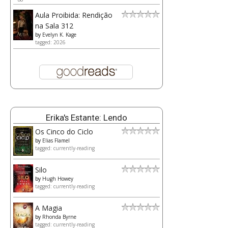
Aula Proibida: Rendição
na Sala 312
by
Evelyn K. Kage
tagged: 2026
Erika's Estante: Lendo
Os Cinco do Ciclo
by
Elias Flamel
tagged: currently-reading
Silo
by
Hugh Howey
tagged: currently-reading
A Magia
by
Rhonda Byrne
tagged: currently-reading