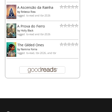
A Ascensão da Rainha
by
Rebecca Ross
tagged: to-read and tbr-2026
A Prova do Ferro
by
Holly Black
tagged: to-read and tbr-2026
The Gilded Ones
by
Namina Forna
tagged: to-read, tbr-2026, and tbr