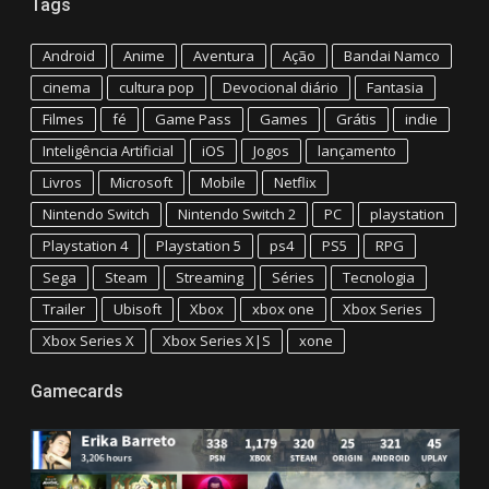
Tags
Android
Anime
Aventura
Ação
Bandai Namco
cinema
cultura pop
Devocional diário
Fantasia
Filmes
fé
Game Pass
Games
Grátis
indie
Inteligência Artificial
iOS
Jogos
lançamento
Livros
Microsoft
Mobile
Netflix
Nintendo Switch
Nintendo Switch 2
PC
playstation
Playstation 4
Playstation 5
ps4
PS5
RPG
Sega
Steam
Streaming
Séries
Tecnologia
Trailer
Ubisoft
Xbox
xbox one
Xbox Series
Xbox Series X
Xbox Series X|S
xone
Gamecards