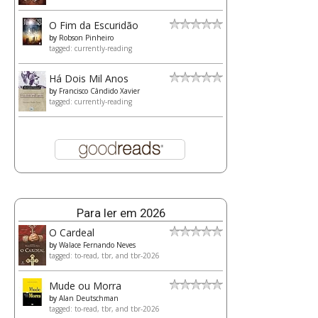
O Fim da Escuridão
by
Robson Pinheiro
tagged: currently-reading
Há Dois Mil Anos
by
Francisco Cândido Xavier
tagged: currently-reading
Para ler em 2026
O Cardeal
by
Walace Fernando Neves
tagged: to-read, tbr, and tbr-2026
Mude ou Morra
by
Alan Deutschman
tagged: to-read, tbr, and tbr-2026