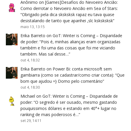
Anônimo
on
[Games]Desafios do Nevoeiro Ancião:
Como derrotar o Nevoeiro Ancião em Sea of Stars
:
“
Obrigado pela dica sksksksk rapaz eu tava quase
desistalando de tanto que apanhei ,slc ksksksksk
”
maio 13, 13:15
Erika Barreto
on
GoT: Winter is Coming – Disparidade
de poder
: “
Pois é, minhas alianças eram organizadas
também e foi uma das coisas que foi me viciando
também. Mas saí desse…
”
out 4, 18:32
Erika Barreto
on
Power Bi: conta microsoft sem
gambiarra (como se cadastrar/como criar conta)
: “
Que
bom que ajudou =} Domo pelo comentário
”
out 4, 18:30
Michael
on
GoT: Winter is Coming – Disparidade de
poder
: “
O segredo é ser ousado, mesmo gastando
pouquissimos dólares e estando em 40°+ lugar no
ranking de mais poderosos é…
”
set 29, 14:11