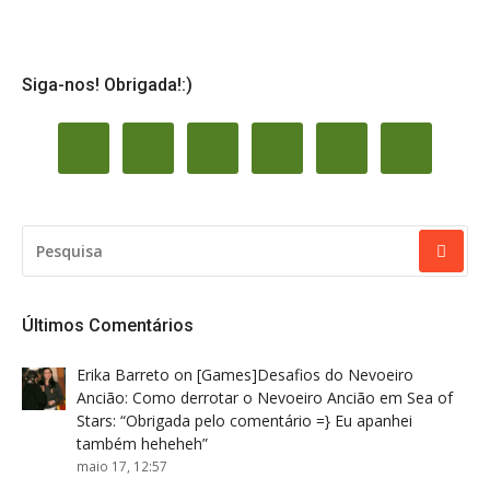
Siga-nos! Obrigada!:)
PESQUISAR
POR:
Últimos Comentários
Erika Barreto
on
[Games]Desafios do Nevoeiro
Ancião: Como derrotar o Nevoeiro Ancião em Sea of
Stars
: “
Obrigada pelo comentário =} Eu apanhei
também heheheh
”
maio 17, 12:57