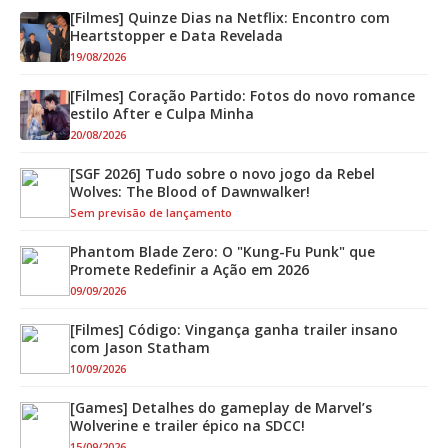
[Filmes] Quinze Dias na Netflix: Encontro com
Heartstopper e Data Revelada
19/08/2026
[Filmes] Coração Partido: Fotos do novo romance
estilo After e Culpa Minha
20/08/2026
[SGF 2026] Tudo sobre o novo jogo da Rebel
Wolves: The Blood of Dawnwalker!
Sem previsão de lançamento
Phantom Blade Zero: O "Kung-Fu Punk" que
Promete Redefinir a Ação em 2026
09/09/2026
[Filmes] Código: Vingança ganha trailer insano
com Jason Statham
10/09/2026
[Games] Detalhes do gameplay de Marvel’s
Wolverine e trailer épico na SDCC!
15/09/2026