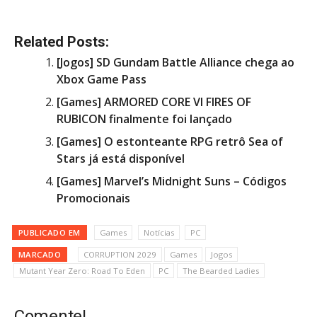
Related Posts:
[Jogos] SD Gundam Battle Alliance chega ao
Xbox Game Pass
[Games] ARMORED CORE VI FIRES OF
RUBICON finalmente foi lançado
[Games] O estonteante RPG retrô Sea of
Stars já está disponível
[Games] Marvel’s Midnight Suns – Códigos
Promocionais
PUBLICADO EM
Games
Notícias
PC
MARCADO
CORRUPTION 2029
Games
Jogos
Mutant Year Zero: Road To Eden
PC
The Bearded Ladies
Comente!