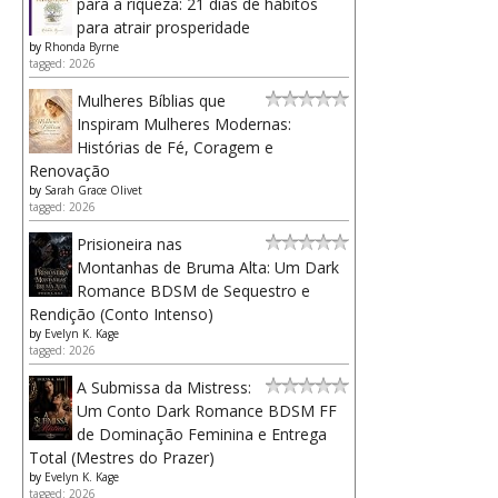
para a riqueza: 21 dias de hábitos
para atrair prosperidade
by
Rhonda Byrne
tagged: 2026
Mulheres Bíblias que
Inspiram Mulheres Modernas:
Histórias de Fé, Coragem e
Renovação
by
Sarah Grace Olivet
tagged: 2026
Prisioneira nas
Montanhas de Bruma Alta: Um Dark
Romance BDSM de Sequestro e
Rendição (Conto Intenso)
by
Evelyn K. Kage
tagged: 2026
A Submissa da Mistress:
Um Conto Dark Romance BDSM FF
de Dominação Feminina e Entrega
Total (Mestres do Prazer)
by
Evelyn K. Kage
tagged: 2026