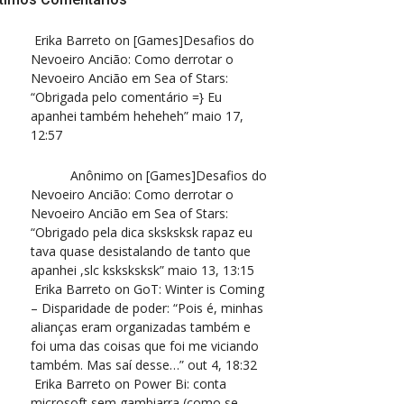
Erika Barreto
on
[Games]Desafios do
Nevoeiro Ancião: Como derrotar o
Nevoeiro Ancião em Sea of Stars
:
“
Obrigada pelo comentário =} Eu
apanhei também heheheh
”
maio 17,
12:57
Anônimo
on
[Games]Desafios do
Nevoeiro Ancião: Como derrotar o
Nevoeiro Ancião em Sea of Stars
:
“
Obrigado pela dica sksksksk rapaz eu
tava quase desistalando de tanto que
apanhei ,slc ksksksksk
”
maio 13, 13:15
Erika Barreto
on
GoT: Winter is Coming
– Disparidade de poder
: “
Pois é, minhas
alianças eram organizadas também e
foi uma das coisas que foi me viciando
também. Mas saí desse…
”
out 4, 18:32
Erika Barreto
on
Power Bi: conta
microsoft sem gambiarra (como se