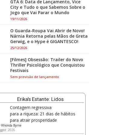
GTA 6: Data de Lançamento, Vice
City e Tudo o que Sabemos Sobre o
Jogo que Vai Parar o Mundo
19/11/2026
O Guarda-Roupa Vai Abrir de Novo!
Nárnia Retorna pelas Mãos de Greta
Gerwig, e o Hype é GIGANTESCO!
25/12/2026
[Filmes] Obsessão: Trailer do Novo
Thriller Psicológico que Conquistou
Festivais
Sem previsão de lançamento
Erika's Estante: Lidos
Contagem regressiva
para a riqueza: 21 dias de hábitos
para atrair prosperidade
y
Rhonda Byrne
gged: 2026