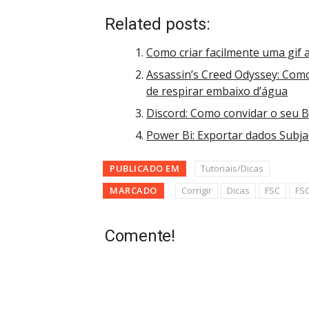
Related posts:
Como criar facilmente uma gif a
Assassin’s Creed Odyssey: Como
de respirar embaixo d’água
Discord: Como convidar o seu B
Power Bi: Exportar dados Subj
PUBLICADO EM
Tutoriais/Dicas
MARCADO
Corrigir
Dicas
FSC
FS
Comente!