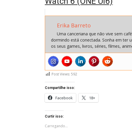
Watch 6 (ONE UI6)
Erika Barreto
Uma canceriana que não vive sem café
dormindo está conectada. Sonha em ter u
os seus games, livros, séries, filmes, a
Post Views:
592
Compartilhe isso:
Facebook
18+
Curtir isso:
Carregando...