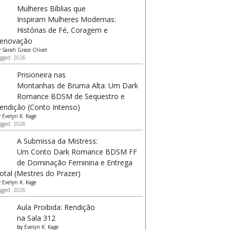
Mulheres Bíblias que
Inspiram Mulheres Modernas:
Histórias de Fé, Coragem e
enovação
y
Sarah Grace Olivet
gged: 2026
Prisioneira nas
Montanhas de Bruma Alta: Um Dark
Romance BDSM de Sequestro e
endição (Conto Intenso)
y
Evelyn K. Kage
gged: 2026
A Submissa da Mistress:
Um Conto Dark Romance BDSM FF
de Dominação Feminina e Entrega
otal (Mestres do Prazer)
y
Evelyn K. Kage
gged: 2026
Aula Proibida: Rendição
na Sala 312
by
Evelyn K. Kage