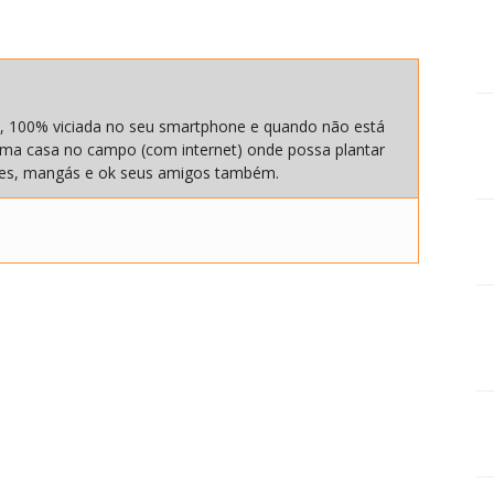
, 100% viciada no seu smartphone e quando não está
ma casa no campo (com internet) onde possa plantar
nimes, mangás e ok seus amigos também.