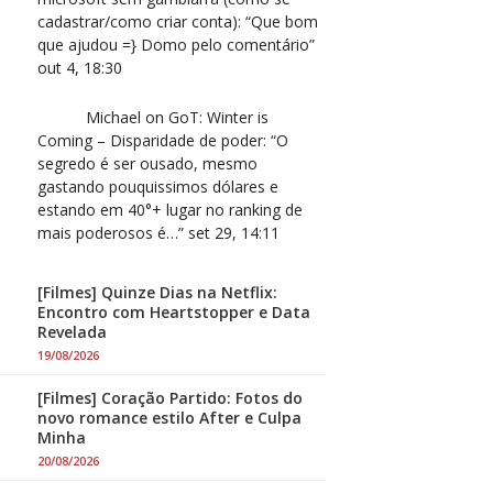
cadastrar/como criar conta)
: “
Que bom
que ajudou =} Domo pelo comentário
”
out 4, 18:30
Michael
on
GoT: Winter is
Coming – Disparidade de poder
: “
O
segredo é ser ousado, mesmo
gastando pouquissimos dólares e
estando em 40°+ lugar no ranking de
mais poderosos é…
”
set 29, 14:11
[Filmes] Quinze Dias na Netflix:
Encontro com Heartstopper e Data
Revelada
19/08/2026
[Filmes] Coração Partido: Fotos do
novo romance estilo After e Culpa
Minha
20/08/2026