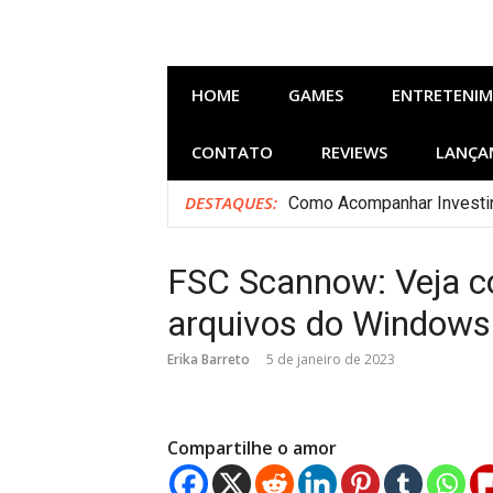
Pular
para
o
conteúdo
HOME
GAMES
ENTRETENI
CONTATO
REVIEWS
LANÇA
DESTAQUES:
Como Acompanhar Investim
[Filmes] Lançamentos de 
Bastidores do Filme Filh
FSC Scannow: Veja c
Lançamentos da HBO Max e
Curso Gratuito de Gastro
arquivos do Windows
[Músicas] Rayssa Buq lanç
5 filmes incríveis (um des
Erika Barreto
5 de janeiro de 2023
Compartilhe o amor