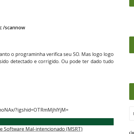
c /scannow
nto o programinha verifica seu SO. Mas logo logo
sido detectado e corrigido. Ou pode ter dado tudo
jyhoNAx/?igshid=OTRmMjhlYjM=
PE
PO
e Software Mal-intencionado (MSRT)
Ú