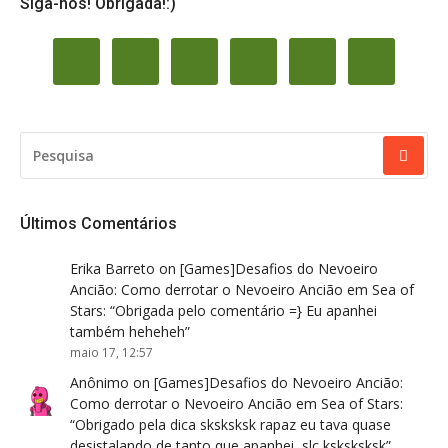
Siga-nos! Obrigada!:)
PESQUISAR
POR:
Últimos Comentários
Erika Barreto
on
[Games]Desafios do Nevoeiro
Ancião: Como derrotar o Nevoeiro Ancião em Sea of
Stars
: “
Obrigada pelo comentário =} Eu apanhei
também heheheh
”
maio 17, 12:57
Anônimo
on
[Games]Desafios do Nevoeiro Ancião:
Como derrotar o Nevoeiro Ancião em Sea of Stars
:
“
Obrigado pela dica sksksksk rapaz eu tava quase
desistalando de tanto que apanhei ,slc ksksksksk
”