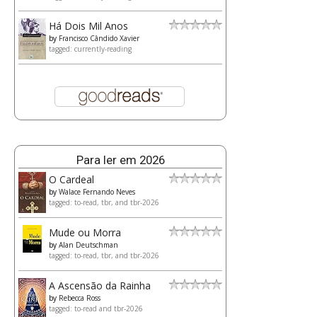
Há Dois Mil Anos
by
Francisco Cândido Xavier
tagged: currently-reading
Para ler em 2026
O Cardeal
by
Walace Fernando Neves
tagged: to-read, tbr, and tbr-2026
Mude ou Morra
by
Alan Deutschman
tagged: to-read, tbr, and tbr-2026
A Ascensão da Rainha
by
Rebecca Ross
tagged: to-read and tbr-2026