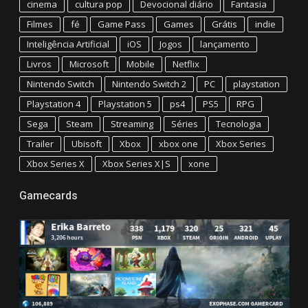
cinema
cultura pop
Devocional diário
Fantasia
Filmes
fé
Game Pass
Games
Grátis
indie
Inteligência Artificial
iOS
Jogos
lançamento
Livros
Microsoft
Mobile
Netflix
Nintendo Switch
Nintendo Switch 2
PC
playstation
Playstation 4
Playstation 5
ps4
PS5
RPG
Sega
Steam
Streaming
Séries
Tecnologia
Trailer
Ubisoft
Xbox
xbox one
Xbox Series
Xbox Series X
Xbox Series X|S
xone
Gamecards