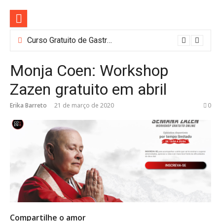
Pular
para
o
conteúdo
Curso Gratuito de Gastronomia e Barismo em SP: Nestlé Abre 100 Vagas
Monja Coen: Workshop
Zazen gratuito em abril
Erika Barreto
21 de março de 2020
0
Compartilhe o amor