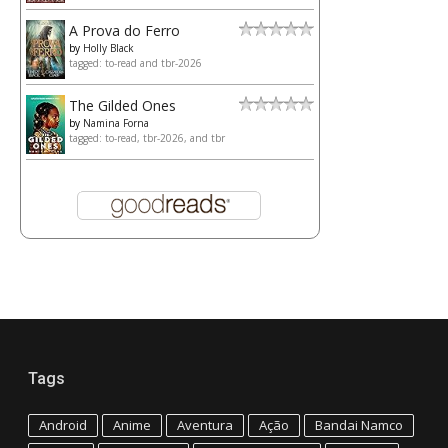
A Prova do Ferro
by
Holly Black
tagged: to-read and tbr-2026
The Gilded Ones
by
Namina Forna
tagged: to-read, tbr-2026, and tbr
Tags
Android
Anime
Aventura
Ação
Bandai Namco