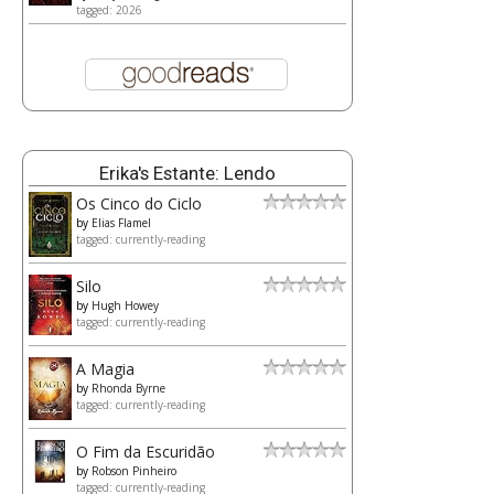
tagged: 2026
Erika's Estante: Lendo
Os Cinco do Ciclo
by
Elias Flamel
tagged: currently-reading
Silo
by
Hugh Howey
tagged: currently-reading
A Magia
by
Rhonda Byrne
tagged: currently-reading
O Fim da Escuridão
by
Robson Pinheiro
tagged: currently-reading