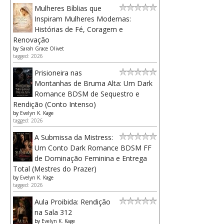
Mulheres Bíblias que
Inspiram Mulheres Modernas:
Histórias de Fé, Coragem e
Renovação
by
Sarah Grace Olivet
tagged: 2026
Prisioneira nas
Montanhas de Bruma Alta: Um Dark
Romance BDSM de Sequestro e
Rendição (Conto Intenso)
by
Evelyn K. Kage
tagged: 2026
A Submissa da Mistress:
Um Conto Dark Romance BDSM FF
de Dominação Feminina e Entrega
Total (Mestres do Prazer)
by
Evelyn K. Kage
tagged: 2026
Aula Proibida: Rendição
na Sala 312
by
Evelyn K. Kage