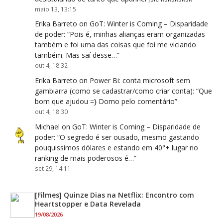
maio 13, 13:15
Erika Barreto
on
GoT: Winter is Coming – Disparidade
de poder
: “
Pois é, minhas alianças eram organizadas
também e foi uma das coisas que foi me viciando
também. Mas saí desse…
”
out 4, 18:32
Erika Barreto
on
Power Bi: conta microsoft sem
gambiarra (como se cadastrar/como criar conta)
: “
Que
bom que ajudou =} Domo pelo comentário
”
out 4, 18:30
Michael
on
GoT: Winter is Coming – Disparidade de
poder
: “
O segredo é ser ousado, mesmo gastando
pouquissimos dólares e estando em 40°+ lugar no
ranking de mais poderosos é…
”
set 29, 14:11
[Filmes] Quinze Dias na Netflix: Encontro com
Heartstopper e Data Revelada
19/08/2026