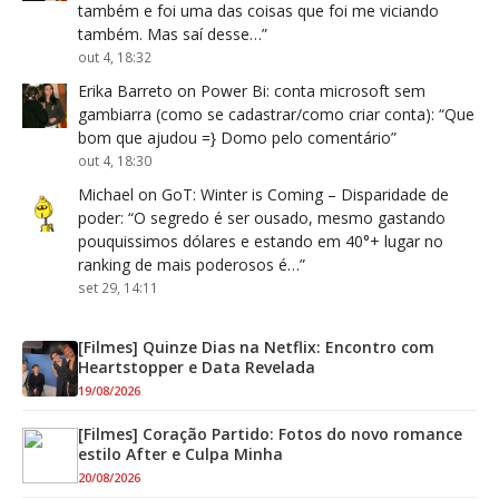
também e foi uma das coisas que foi me viciando
também. Mas saí desse…
”
out 4, 18:32
Erika Barreto
on
Power Bi: conta microsoft sem
gambiarra (como se cadastrar/como criar conta)
: “
Que
bom que ajudou =} Domo pelo comentário
”
out 4, 18:30
Michael
on
GoT: Winter is Coming – Disparidade de
poder
: “
O segredo é ser ousado, mesmo gastando
pouquissimos dólares e estando em 40°+ lugar no
ranking de mais poderosos é…
”
set 29, 14:11
[Filmes] Quinze Dias na Netflix: Encontro com
Heartstopper e Data Revelada
19/08/2026
[Filmes] Coração Partido: Fotos do novo romance
estilo After e Culpa Minha
20/08/2026