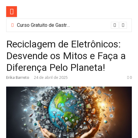
Pular
para
o
conteúdo
Curso Gratuito de Gastronomia e Barismo em SP: Nestlé Abre 100 Vagas
Reciclagem de Eletrônicos:
Desvende os Mitos e Faça a
Diferença Pelo Planeta!
Erika Barreto
24 de abril de 2025
0