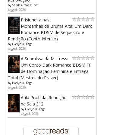
by
Sarah Grace Olivet
tagged: 2026
Prisioneira nas
Montanhas de Bruma Alta: Um Dark
Romance BDSM de Sequestro e
Rendição (Conto Intenso)
by
Evelyn K. Kage
tagged: 2026
A Submissa da Mistress:
Um Conto Dark Romance BDSM FF
de Dominação Feminina e Entrega
Total (Mestres do Prazer)
by
Evelyn K. Kage
tagged: 2026
Aula Proibida: Rendição
na Sala 312
by
Evelyn K. Kage
tagged: 2026