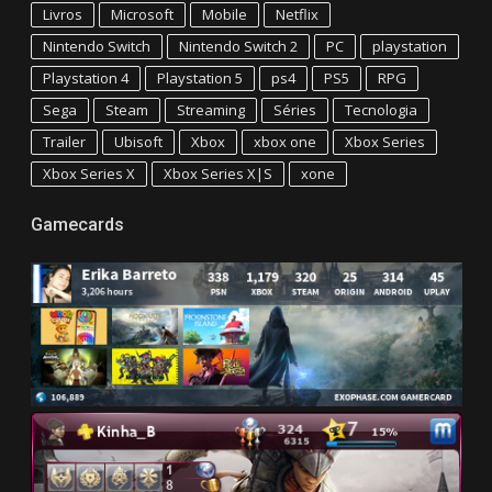
Livros
Microsoft
Mobile
Netflix
Nintendo Switch
Nintendo Switch 2
PC
playstation
Playstation 4
Playstation 5
ps4
PS5
RPG
Sega
Steam
Streaming
Séries
Tecnologia
Trailer
Ubisoft
Xbox
xbox one
Xbox Series
Xbox Series X
Xbox Series X|S
xone
Gamecards