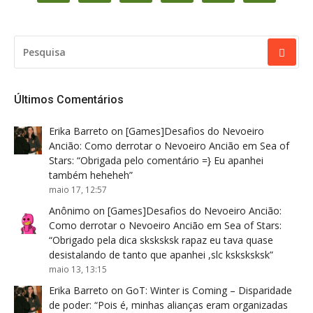
PESQUISAR
POR:
Últimos Comentários
Erika Barreto
on
[Games]Desafios do Nevoeiro
Ancião: Como derrotar o Nevoeiro Ancião em Sea of
Stars
: “
Obrigada pelo comentário =} Eu apanhei
também heheheh
”
maio 17, 12:57
Anônimo
on
[Games]Desafios do Nevoeiro Ancião:
Como derrotar o Nevoeiro Ancião em Sea of Stars
:
“
Obrigado pela dica sksksksk rapaz eu tava quase
desistalando de tanto que apanhei ,slc ksksksksk
”
maio 13, 13:15
Erika Barreto
on
GoT: Winter is Coming – Disparidade
de poder
: “
Pois é, minhas alianças eram organizadas