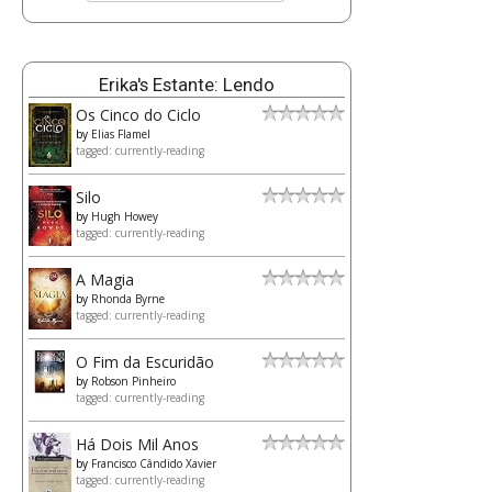
Erika's Estante: Lendo
Os Cinco do Ciclo
by
Elias Flamel
tagged: currently-reading
Silo
by
Hugh Howey
tagged: currently-reading
A Magia
by
Rhonda Byrne
tagged: currently-reading
O Fim da Escuridão
by
Robson Pinheiro
tagged: currently-reading
Há Dois Mil Anos
by
Francisco Cândido Xavier
tagged: currently-reading