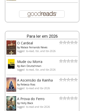
Para ler em 2026
O Cardeal
by
Walace Fernando Neves
tagged: to-read, tbr, and tbr-2026
Mude ou Morra
by
Alan Deutschman
tagged: to-read, tbr, and tbr-2026
A Ascensão da Rainha
by
Rebecca Ross
tagged: to-read and tbr-2026
A Prova do Ferro
by
Holly Black
tagged: to-read and tbr-2026