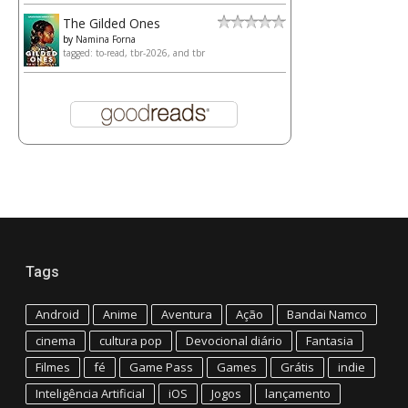
The Gilded Ones
by
Namina Forna
tagged: to-read, tbr-2026, and tbr
Tags
Android
Anime
Aventura
Ação
Bandai Namco
cinema
cultura pop
Devocional diário
Fantasia
Filmes
fé
Game Pass
Games
Grátis
indie
Inteligência Artificial
iOS
Jogos
lançamento