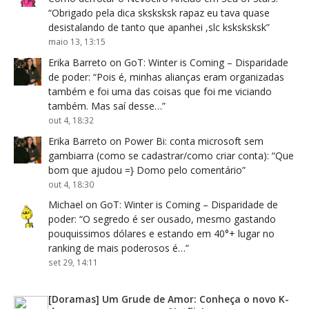
“
Obrigado pela dica sksksksk rapaz eu tava quase
desistalando de tanto que apanhei ,slc ksksksksk
”
maio 13, 13:15
Erika Barreto
on
GoT: Winter is Coming – Disparidade
de poder
: “
Pois é, minhas alianças eram organizadas
também e foi uma das coisas que foi me viciando
também. Mas saí desse…
”
out 4, 18:32
Erika Barreto
on
Power Bi: conta microsoft sem
gambiarra (como se cadastrar/como criar conta)
: “
Que
bom que ajudou =} Domo pelo comentário
”
out 4, 18:30
Michael
on
GoT: Winter is Coming – Disparidade de
poder
: “
O segredo é ser ousado, mesmo gastando
pouquissimos dólares e estando em 40°+ lugar no
ranking de mais poderosos é…
”
set 29, 14:11
[Doramas] Um Grude de Amor: Conheça o novo K-