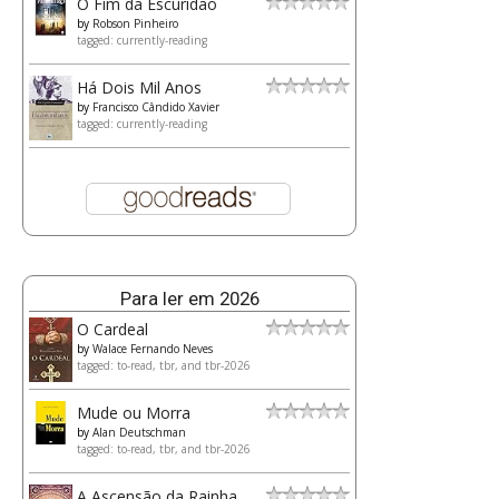
O Fim da Escuridão
by
Robson Pinheiro
tagged: currently-reading
Há Dois Mil Anos
by
Francisco Cândido Xavier
tagged: currently-reading
Para ler em 2026
O Cardeal
by
Walace Fernando Neves
tagged: to-read, tbr, and tbr-2026
Mude ou Morra
by
Alan Deutschman
tagged: to-read, tbr, and tbr-2026
A Ascensão da Rainha