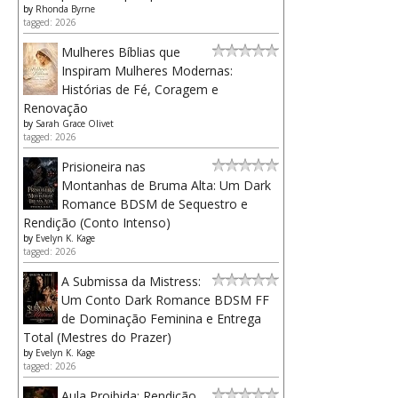
by
Rhonda Byrne
tagged: 2026
Mulheres Bíblias que
Inspiram Mulheres Modernas:
Histórias de Fé, Coragem e
Renovação
by
Sarah Grace Olivet
tagged: 2026
Prisioneira nas
Montanhas de Bruma Alta: Um Dark
Romance BDSM de Sequestro e
Rendição (Conto Intenso)
by
Evelyn K. Kage
tagged: 2026
A Submissa da Mistress:
Um Conto Dark Romance BDSM FF
de Dominação Feminina e Entrega
Total (Mestres do Prazer)
by
Evelyn K. Kage
tagged: 2026
Aula Proibida: Rendição