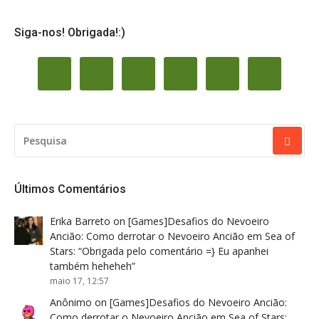
Siga-nos! Obrigada!:)
PESQUISAR
POR:
Últimos Comentários
Erika Barreto
on
[Games]Desafios do Nevoeiro
Ancião: Como derrotar o Nevoeiro Ancião em Sea of
Stars
: “
Obrigada pelo comentário =} Eu apanhei
também heheheh
”
maio 17, 12:57
Anônimo
on
[Games]Desafios do Nevoeiro Ancião:
Como derrotar o Nevoeiro Ancião em Sea of Stars
: