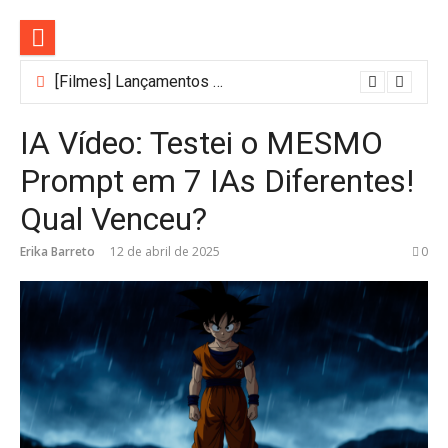
Pular
para
o
conteúdo
[Filmes] Lançamentos de agosto no Adrenalina Pura+ trazem ação e suspense
IA Vídeo: Testei o MESMO
Prompt em 7 IAs Diferentes!
Qual Venceu?
Erika Barreto
12 de abril de 2025
0