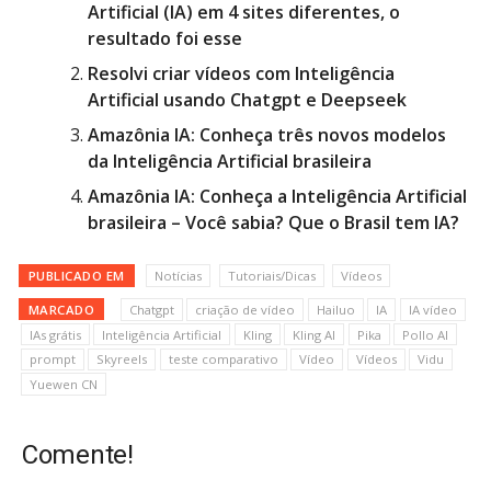
Artificial (IA) em 4 sites diferentes, o
resultado foi esse
Resolvi criar vídeos com Inteligência
Artificial usando Chatgpt e Deepseek
Amazônia IA: Conheça três novos modelos
da Inteligência Artificial brasileira
Amazônia IA: Conheça a Inteligência Artificial
brasileira – Você sabia? Que o Brasil tem IA?
PUBLICADO EM
Notícias
Tutoriais/Dicas
Vídeos
MARCADO
Chatgpt
criação de vídeo
Hailuo
IA
IA vídeo
IAs grátis
Inteligência Artificial
Kling
Kling AI
Pika
Pollo AI
prompt
Skyreels
teste comparativo
Vídeo
Vídeos
Vidu
Yuewen CN
Comente!