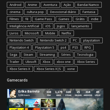
Android
Anime
Aventura
Ação
Bandai Namco
cinema
cultura pop
Devocional diário
Fantasia
Filmes
fé
Game Pass
Games
Grátis
indie
Inteligência Artificial
iOS
Jogos
lançamento
Livros
Microsoft
Mobile
Netflix
Nintendo Switch
Nintendo Switch 2
PC
playstation
Playstation 4
Playstation 5
ps4
PS5
RPG
Sega
Steam
Streaming
Séries
Tecnologia
Trailer
Ubisoft
Xbox
xbox one
Xbox Series
Xbox Series X
Xbox Series X|S
xone
Gamecards