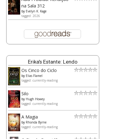
na Sala 312
by
Evelyn K. Kage
tagged: 2026
Erika's Estante: Lendo
Os Cinco do Ciclo
by
Elias Flamel
tagged: currently-reading
Silo
by
Hugh Howey
tagged: currently-reading
A Magia
by
Rhonda Byrne
tagged: currently-reading