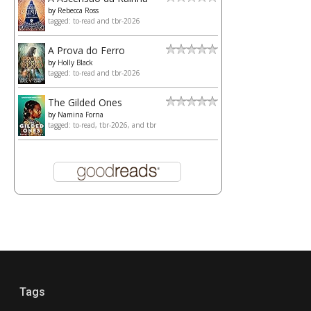
by
Rebecca Ross
tagged: to-read and tbr-2026
A Prova do Ferro
by
Holly Black
tagged: to-read and tbr-2026
The Gilded Ones
by
Namina Forna
tagged: to-read, tbr-2026, and tbr
Tags