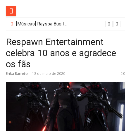
Pular
para
o
conteúdo
[Músicas] Rayssa Buq lança música gospel autoral e anuncia Buq Care 2026
Respawn Entertainment
celebra 10 anos e agradece
os fãs
Erika Barreto
18 de maio de 2020
0