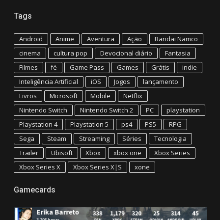
Tags
Android
Anime
Aventura
Ação
Bandai Namco
cinema
cultura pop
Devocional diário
Fantasia
Filmes
fé
Game Pass
Games
Grátis
indie
Inteligência Artificial
iOS
Jogos
lançamento
Livros
Microsoft
Mobile
Netflix
Nintendo Switch
Nintendo Switch 2
PC
playstation
Playstation 4
Playstation 5
ps4
PS5
RPG
Sega
Steam
Streaming
Séries
Tecnologia
Trailer
Ubisoft
Xbox
xbox one
Xbox Series
Xbox Series X
Xbox Series X|S
xone
Gamecards