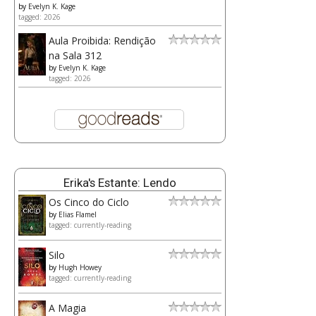
by
Evelyn K. Kage
tagged: 2026
Aula Proibida: Rendição
na Sala 312
by
Evelyn K. Kage
tagged: 2026
Erika's Estante: Lendo
Os Cinco do Ciclo
by
Elias Flamel
tagged: currently-reading
Silo
by
Hugh Howey
tagged: currently-reading
A Magia