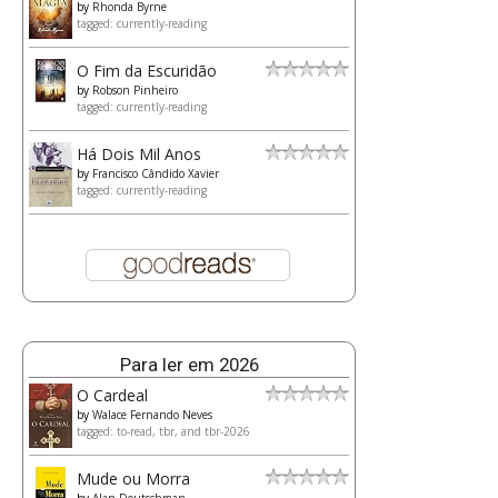
by
Rhonda Byrne
tagged: currently-reading
O Fim da Escuridão
by
Robson Pinheiro
tagged: currently-reading
Há Dois Mil Anos
by
Francisco Cândido Xavier
tagged: currently-reading
Para ler em 2026
O Cardeal
by
Walace Fernando Neves
tagged: to-read, tbr, and tbr-2026
Mude ou Morra
by
Alan Deutschman