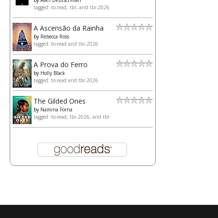
tagged: to-read, tbr, and tbr-2026
A Ascensão da Rainha
by
Rebecca Ross
tagged: to-read and tbr-2026
A Prova do Ferro
by
Holly Black
tagged: to-read and tbr-2026
The Gilded Ones
by
Namina Forna
tagged: to-read, tbr-2026, and tbr