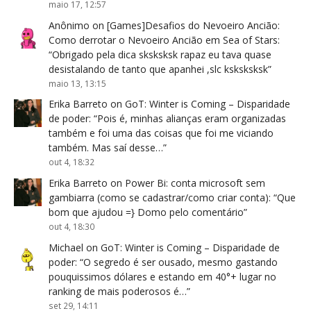
maio 17, 12:57
Anônimo
on
[Games]Desafios do Nevoeiro Ancião:
Como derrotar o Nevoeiro Ancião em Sea of Stars
:
“
Obrigado pela dica sksksksk rapaz eu tava quase
desistalando de tanto que apanhei ,slc ksksksksk
”
maio 13, 13:15
Erika Barreto
on
GoT: Winter is Coming – Disparidade
de poder
: “
Pois é, minhas alianças eram organizadas
também e foi uma das coisas que foi me viciando
também. Mas saí desse…
”
out 4, 18:32
Erika Barreto
on
Power Bi: conta microsoft sem
gambiarra (como se cadastrar/como criar conta)
: “
Que
bom que ajudou =} Domo pelo comentário
”
out 4, 18:30
Michael
on
GoT: Winter is Coming – Disparidade de
poder
: “
O segredo é ser ousado, mesmo gastando
pouquissimos dólares e estando em 40°+ lugar no
ranking de mais poderosos é…
”
set 29, 14:11