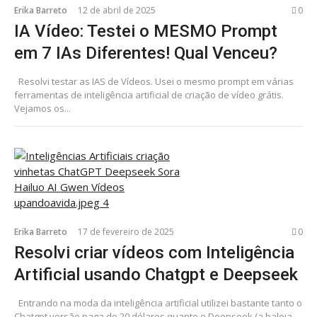
Erika Barreto
12 de abril de 2025
0
IA Vídeo: Testei o MESMO Prompt
em 7 IAs Diferentes! Qual Venceu?
Resolvi testar as IAS de Vídeos. Usei o mesmo prompt em várias
ferramentas de inteligência artificial de criação de vídeo grátis.
Vejamos os...
Erika Barreto
17 de fevereiro de 2025
0
Resolvi criar vídeos com Inteligência
Artificial usando Chatgpt e Deepseek
Entrando na moda da inteligência artificial utilizei bastante tanto o
Chatgpt versão paga de 20 dólares quanto o Deepseek (a baleia