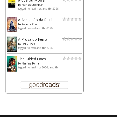
Mude ou Morra
by
Alan Deutschman
tagged: to-read, tbr, and tbr-2026
A Ascensão da Rainha
by
Rebecca Ross
tagged: to-read and tbr-2026
A Prova do Ferro
by
Holly Black
tagged: to-read and tbr-2026
The Gilded Ones
by
Namina Forna
tagged: to-read, tbr-2026, and tbr