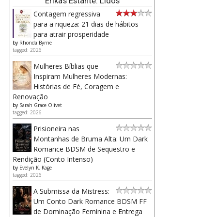
Erika's Estante: Lidos
Contagem regressiva
para a riqueza: 21 dias de hábitos
para atrair prosperidade
by
Rhonda Byrne
tagged: 2026
Mulheres Bíblias que
Inspiram Mulheres Modernas:
Histórias de Fé, Coragem e
Renovação
by
Sarah Grace Olivet
tagged: 2026
Prisioneira nas
Montanhas de Bruma Alta: Um Dark
Romance BDSM de Sequestro e
Rendição (Conto Intenso)
by
Evelyn K. Kage
tagged: 2026
A Submissa da Mistress:
Um Conto Dark Romance BDSM FF
de Dominação Feminina e Entrega