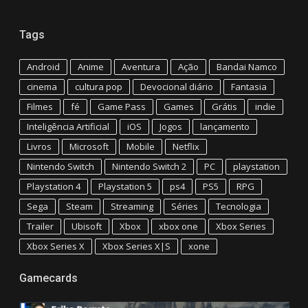
Tags
Android
Anime
Aventura
Ação
Bandai Namco
cinema
cultura pop
Devocional diário
Fantasia
Filmes
fé
Game Pass
Games
Grátis
indie
Inteligência Artificial
iOS
Jogos
lançamento
Livros
Microsoft
Mobile
Netflix
Nintendo Switch
Nintendo Switch 2
PC
playstation
Playstation 4
Playstation 5
ps4
PS5
RPG
Sega
Steam
Streaming
Séries
Tecnologia
Trailer
Ubisoft
Xbox
xbox one
Xbox Series
Xbox Series X
Xbox Series X|S
xone
Gamecards