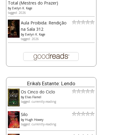
Total (Mestres do Prazer)
by
Evelyn K. Kage
tagged: 2026
Aula Proibida: Rendição
na Sala 312
by
Evelyn K. Kage
tagged: 2026
Erika's Estante: Lendo
Os Cinco do Ciclo
by
Elias Flamel
tagged: currently-reading
Silo
by
Hugh Howey
tagged: currently-reading