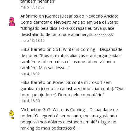
também heheheh
”
maio 17, 12:57
Anônimo
on
[Games]Desafios do Nevoeiro Ancião:
Como derrotar o Nevoeiro Ancião em Sea of Stars
:
“
Obrigado pela dica sksksksk rapaz eu tava quase
desistalando de tanto que apanhei ,slc ksksksksk
”
maio 13, 13:15
Erika Barreto
on
GoT: Winter is Coming – Disparidade
de poder
: “
Pois é, minhas alianças eram organizadas
também e foi uma das coisas que foi me viciando
também. Mas saí desse…
”
out 4, 18:32
Erika Barreto
on
Power Bi: conta microsoft sem
gambiarra (como se cadastrar/como criar conta)
: “
Que
bom que ajudou =} Domo pelo comentário
”
out 4, 18:30
Michael
on
GoT: Winter is Coming – Disparidade de
poder
: “
O segredo é ser ousado, mesmo gastando
pouquissimos dólares e estando em 40°+ lugar no
ranking de mais poderosos é…
”