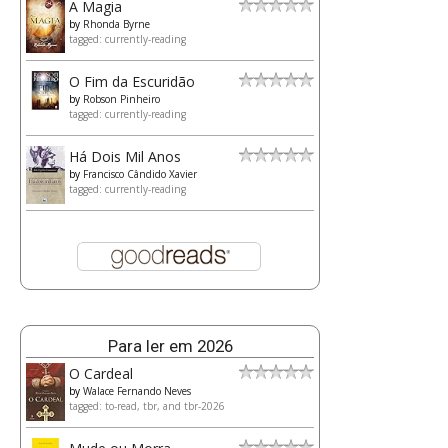
A Magia
by
Rhonda Byrne
tagged: currently-reading
O Fim da Escuridão
by
Robson Pinheiro
tagged: currently-reading
Há Dois Mil Anos
by
Francisco Cândido Xavier
tagged: currently-reading
Para ler em 2026
O Cardeal
by
Walace Fernando Neves
tagged: to-read, tbr, and tbr-2026