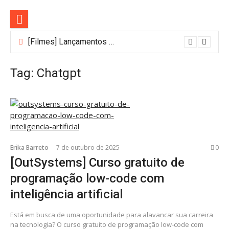
Pular
para
o
conteúdo
[Filmes] Lançamentos de agosto no Adrenalina Pura+ trazem ação e suspense
Bastidores do Filme Filhos de Sangue e Osso Revelam a Magia de Orïsha
Tag:
Chatgpt
Erika Barreto
7 de outubro de 2025
0
[OutSystems] Curso gratuito de
programação low-code com
inteligência artificial
Está em busca de uma oportunidade para alavancar sua carreira
na tecnologia? O curso gratuito de programação low-code com