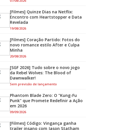
07/08/2026
[Filmes] Quinze Dias na Netflix:
Encontro com Heartstopper e Data
Revelada
19/08/2026
[Filmes] Coração Partido: Fotos do
novo romance estilo After e Culpa
Minha
20/08/2026
[SGF 2026] Tudo sobre o novo jogo
da Rebel Wolves: The Blood of
Dawnwalker!
Sem previsão de lançamento
Phantom Blade Zero: O "Kung-Fu
Punk" que Promete Redefinir a Ação
em 2026
09/09/2026
[Filmes] Código: Vingança ganha
trailer insano com Jason Statham