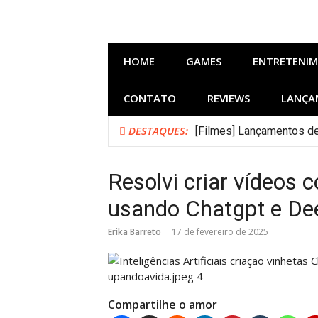
Pular
para
o
conteúdo
HOME
GAMES
ENTRETENI
CONTATO
REVIEWS
LANÇA
DESTAQUES:
Bastidores do Filme Fil
Resolvi criar vídeos c
usando Chatgpt e De
Erika Barreto
17 de fevereiro de 2025
Compartilhe o amor