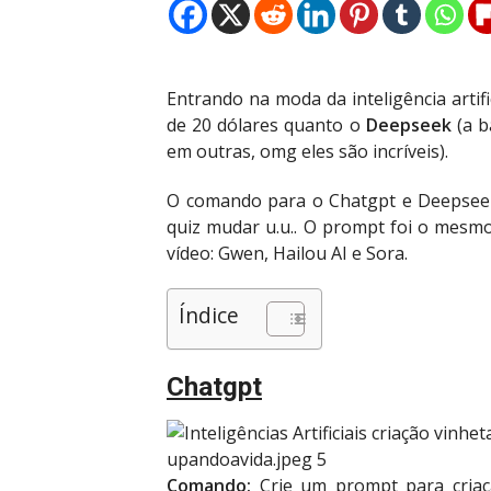
Entrando na moda da inteligência artifi
de 20 dólares quanto o
Deepseek
(a b
em outras, omg eles são incríveis).
O comando para o Chatgpt e Deepseek
quiz mudar u.u.. O prompt foi o mesmo 
vídeo: Gwen, Hailou AI e Sora.
Índice
Chatgpt
Comando:
Crie um prompt para criaç