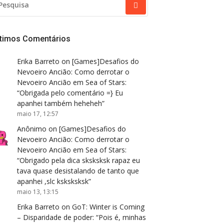
R:
ltimos Comentários
Erika Barreto
on
[Games]Desafios do
Nevoeiro Ancião: Como derrotar o
Nevoeiro Ancião em Sea of Stars
:
“
Obrigada pelo comentário =} Eu
apanhei também heheheh
”
maio 17, 12:57
Anônimo
on
[Games]Desafios do
Nevoeiro Ancião: Como derrotar o
Nevoeiro Ancião em Sea of Stars
:
“
Obrigado pela dica sksksksk rapaz eu
tava quase desistalando de tanto que
apanhei ,slc ksksksksk
”
maio 13, 13:15
Erika Barreto
on
GoT: Winter is Coming
– Disparidade de poder
: “
Pois é, minhas