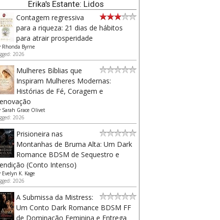
Erika's Estante: Lidos
Contagem regressiva
para a riqueza: 21 dias de hábitos
para atrair prosperidade
y
Rhonda Byrne
gged: 2026
Mulheres Bíblias que
Inspiram Mulheres Modernas:
Histórias de Fé, Coragem e
enovação
y
Sarah Grace Olivet
gged: 2026
Prisioneira nas
Montanhas de Bruma Alta: Um Dark
Romance BDSM de Sequestro e
endição (Conto Intenso)
y
Evelyn K. Kage
gged: 2026
A Submissa da Mistress:
Um Conto Dark Romance BDSM FF
de Dominação Feminina e Entrega