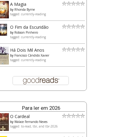
A Magia
by
Rhonda Byrne
tagged: currently-reading
O Fim da Escuridão
by
Robson Pinheiro
tagged: currently-reading
Há Dois Mil Anos
by
Francisco Cândido Xavier
tagged: currently-reading
Para ler em 2026
O Cardeal
by
Walace Fernando Neves
tagged: to-read, tbr, and tbr-2026