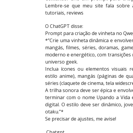
Lembre-se que meu site fala sobre a
tutoriais, reviews
O ChatGPT disse:
Prompt para criação de vinheta no Qwe
*”Crie uma vinheta dinâmica e envolve
mangás, filmes, séries, doramas, games
moderno e energético, com transições r
universo geek.
Inclua ícones ou elementos visuais 
estilo anime), mangás (páginas de qua
séries (claquete de cinema, tela widescr
A trilha sonora deve ser épica e envol
terminar com o nome Upando a Vida em
digital. O estilo deve ser dinâmico, j
otaku.”*
Se precisar de ajustes, me avise!
Chatgpt