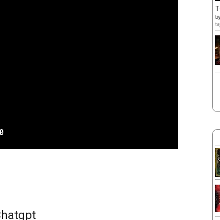
T
b
ta
Chatgpt