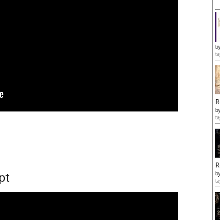
b
ta
R
b
ta
R
b
pt
ta