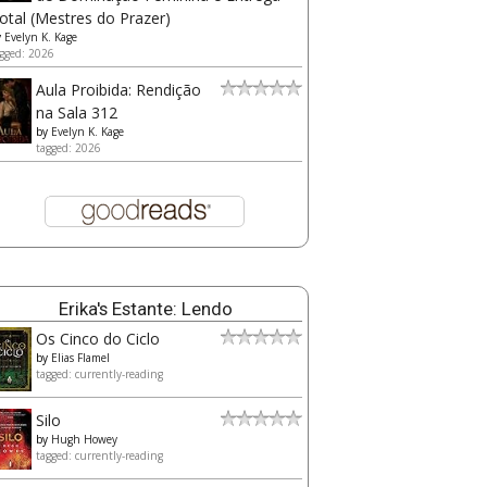
otal (Mestres do Prazer)
y
Evelyn K. Kage
gged: 2026
Aula Proibida: Rendição
na Sala 312
by
Evelyn K. Kage
tagged: 2026
Erika's Estante: Lendo
Os Cinco do Ciclo
by
Elias Flamel
tagged: currently-reading
Silo
by
Hugh Howey
tagged: currently-reading