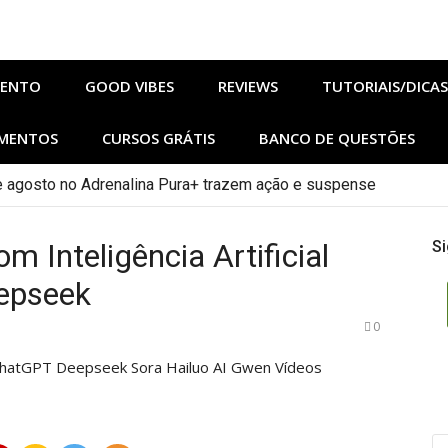
MENTO
GOOD VIBES
REVIEWS
TUTORIAIS/DICAS
MENTOS
CURSOS GRÁTIS
BANCO DE QUESTÕES
hos de Sangue e Osso Revelam a Magia de Orïsha
om Inteligência Artificial
Si
epseek
0
PE