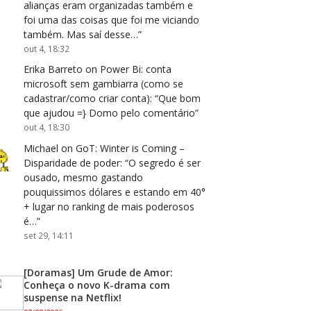
alianças eram organizadas também e
foi uma das coisas que foi me viciando
também. Mas saí desse…
”
out 4, 18:32
Erika Barreto
on
Power Bi: conta
microsoft sem gambiarra (como se
cadastrar/como criar conta)
: “
Que bom
que ajudou =} Domo pelo comentário
”
out 4, 18:30
Michael
on
GoT: Winter is Coming –
Disparidade de poder
: “
O segredo é ser
ousado, mesmo gastando
pouquissimos dólares e estando em 40°
+ lugar no ranking de mais poderosos
é…
”
set 29, 14:11
[Doramas] Um Grude de Amor:
Conheça o novo K-drama com
suspense na Netflix!