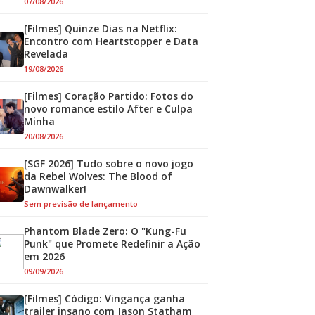
07/08/2026
[Filmes] Quinze Dias na Netflix:
Encontro com Heartstopper e Data
Revelada
19/08/2026
[Filmes] Coração Partido: Fotos do
novo romance estilo After e Culpa
Minha
20/08/2026
[SGF 2026] Tudo sobre o novo jogo
da Rebel Wolves: The Blood of
Dawnwalker!
Sem previsão de lançamento
Phantom Blade Zero: O "Kung-Fu
Punk" que Promete Redefinir a Ação
em 2026
09/09/2026
[Filmes] Código: Vingança ganha
trailer insano com Jason Statham