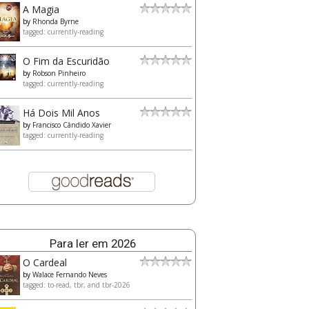
A Magia
by
Rhonda Byrne
tagged: currently-reading
O Fim da Escuridão
by
Robson Pinheiro
tagged: currently-reading
Há Dois Mil Anos
by
Francisco Cândido Xavier
tagged: currently-reading
Para ler em 2026
O Cardeal
by
Walace Fernando Neves
tagged: to-read, tbr, and tbr-2026