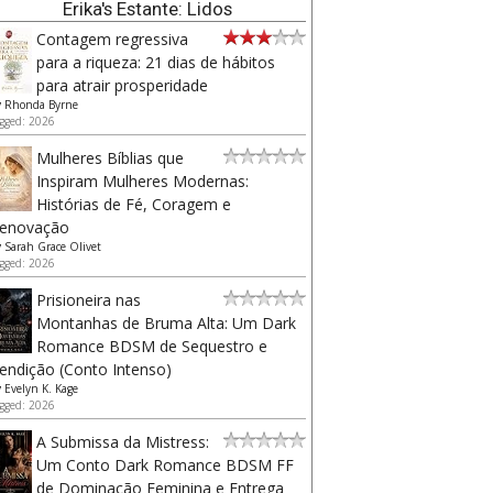
Erika's Estante: Lidos
Contagem regressiva
para a riqueza: 21 dias de hábitos
para atrair prosperidade
y
Rhonda Byrne
gged: 2026
Mulheres Bíblias que
Inspiram Mulheres Modernas:
Histórias de Fé, Coragem e
enovação
y
Sarah Grace Olivet
gged: 2026
Prisioneira nas
Montanhas de Bruma Alta: Um Dark
Romance BDSM de Sequestro e
endição (Conto Intenso)
y
Evelyn K. Kage
gged: 2026
A Submissa da Mistress:
Um Conto Dark Romance BDSM FF
de Dominação Feminina e Entrega