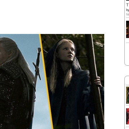
T
b
ta