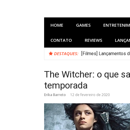
Pular
para
o
conteúdo
HOME
GAMES
ENTRETENI
CONTATO
REVIEWS
LANÇA
DESTAQUES:
[Filmes] Lançamentos d
Bastidores do Filme Fi
The Witcher: o que s
temporada
Erika Barreto
12 de fevereiro de 2020