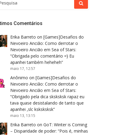
R:
ltimos Comentários
Erika Barreto
on
[Games]Desafios do
Nevoeiro Ancião: Como derrotar o
Nevoeiro Ancião em Sea of Stars
:
“
Obrigada pelo comentário =} Eu
apanhei também heheheh
”
maio 17, 12:57
Anônimo
on
[Games]Desafios do
Nevoeiro Ancião: Como derrotar o
Nevoeiro Ancião em Sea of Stars
:
“
Obrigado pela dica sksksksk rapaz eu
tava quase desistalando de tanto que
apanhei ,slc ksksksksk
”
maio 13, 13:15
Erika Barreto
on
GoT: Winter is Coming
– Disparidade de poder
: “
Pois é, minhas