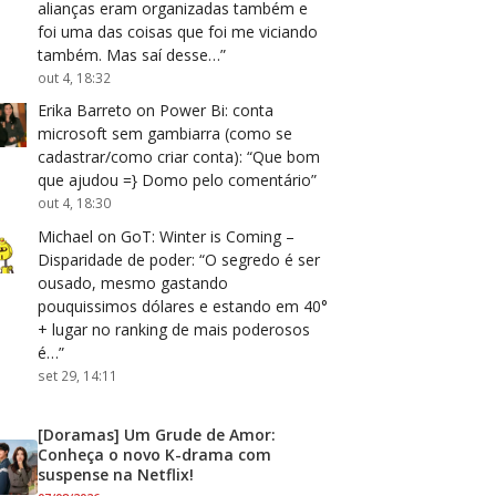
alianças eram organizadas também e
foi uma das coisas que foi me viciando
também. Mas saí desse…
”
out 4, 18:32
Erika Barreto
on
Power Bi: conta
microsoft sem gambiarra (como se
cadastrar/como criar conta)
: “
Que bom
que ajudou =} Domo pelo comentário
”
out 4, 18:30
Michael
on
GoT: Winter is Coming –
Disparidade de poder
: “
O segredo é ser
ousado, mesmo gastando
pouquissimos dólares e estando em 40°
+ lugar no ranking de mais poderosos
é…
”
set 29, 14:11
[Doramas] Um Grude de Amor:
Conheça o novo K-drama com
suspense na Netflix!