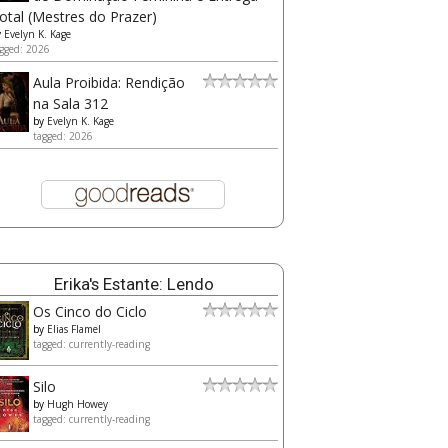
otal (Mestres do Prazer)
y
Evelyn K. Kage
gged: 2026
Aula Proibida: Rendição
na Sala 312
by
Evelyn K. Kage
tagged: 2026
Erika's Estante: Lendo
Os Cinco do Ciclo
by
Elias Flamel
tagged: currently-reading
Silo
by
Hugh Howey
tagged: currently-reading