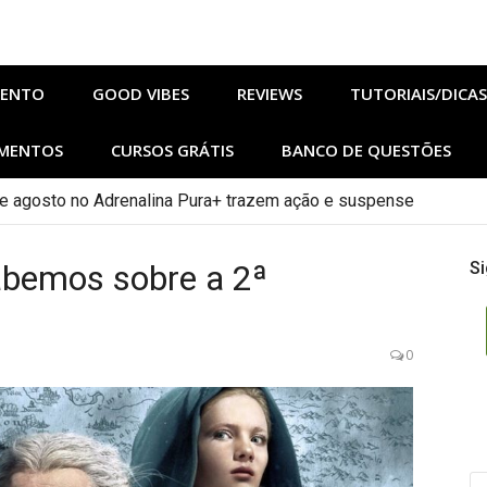
MENTO
GOOD VIBES
REVIEWS
TUTORIAIS/DICAS
MENTOS
CURSOS GRÁTIS
BANCO DE QUESTÕES
e agosto no Adrenalina Pura+ trazem ação e suspense
lhos de Sangue e Osso Revelam a Magia de Orïsha
abemos sobre a 2ª
Si
0
PE