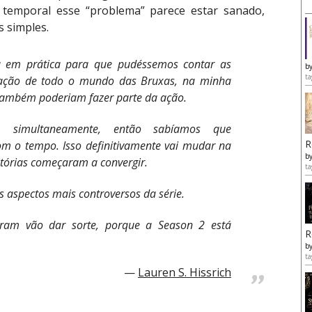
temporal esse “problema” parece estar sanado,
 simples.
da em prática para que pudéssemos contar as
b
ta
ndação de todo o mundo das Bruxas, na minha
 também poderiam fazer parte da ação.
m simultaneamente, então sabíamos que
R
m o tempo. Isso definitivamente vai mudar na
b
tórias começaram a convergir.
ta
 aspectos mais controversos da série.
aram vão dar sorte, porque a Season 2 está
R
b
ta
Lauren S. Hissrich